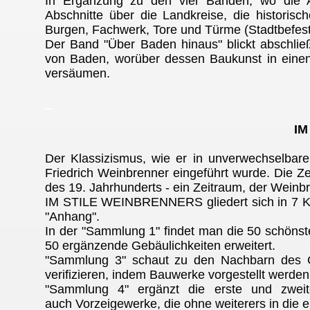
In Ergänzung zu den vier Bänden, wo die Art
Abschnitte über die Landkreise, die historisc
Burgen, Fachwerk, Tore und Türme (Stadtbefes
Der Band "Über Baden hinaus" blickt abschlie
von Baden, worüber dessen Baukunst in einen
versäumen.
_
IM
Der Klassizismus, wie er in unverwechselbarer 
Friedrich Weinbrenner eingeführt wurde. Die Ze
des 19. Jahrhunderts - ein Zeitraum, der Wein
IM STILE WEINBRENNERS gliedert sich in 7 Kapi
"Anhang".
In der "Sammlung 1" findet man die 50 schön
50 ergänzende Gebäulichkeiten erweitert.
"Sammlung 3" schaut zu den Nachbarn des G
verifizieren, indem Bauwerke vorgestellt werden,
"Sammlung 4" ergänzt die erste und zweit
auch Vorzeigewerke, die ohne weiterers in di