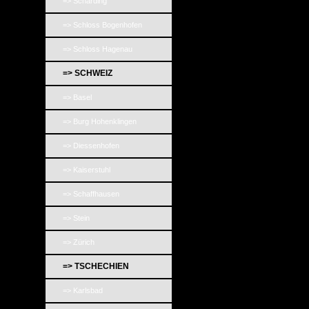
=> Schärding
=> Schloss Bogenhofen
=> Schloss Hagenau
=> SCHWEIZ
=> Basel
=> Burg Hohenklingen
=> Diessenhofen
=> Kaiserstuhl
=> Schaffhausen
=> Stein
=> Zürich
=> TSCHECHIEN
=> Karlsbad