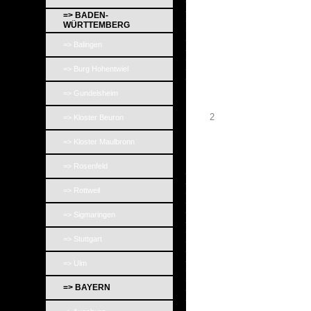
_
=> BADEN-
_
WÜRTTEMBERG
_
_
=> Balingen
_
_
_
=> Burg Hohentwiel
_
=> Gundelsheim
2
=> Kloster Beuron
=> Kloster Maulbronn
=> Rosenfeld
_
_
_
=> Rottweil
_
_
=> Sigmaringen
_
_
_
=> Stuttgart
_
_
=> Ulm
_
_
_
=> BAYERN
_