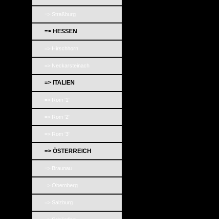
=> Straßburg
=> HESSEN
=> Hirschhorn
=> Neckarsteinach
=> ITALIEN
=> Rom '1'
=> Rom '2'
=> Rom '3'
=> ÖSTERREICH
=> Braunau
=> Obernberg
=> Salzburg