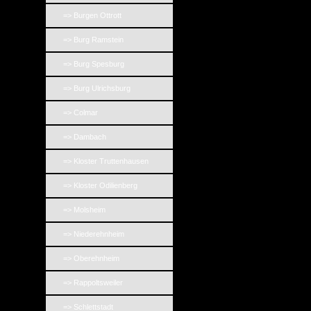
=> Burgen Ottrott
=> Burg Ramstein
=> Burg Spesburg
=> Burg Ulrichsburg
=> Colmar
=> Dambach
=> Kloster Truttenhausen
=> Kloster Odilienberg
=> Molsheim
=> Niederehnheim
=> Oberehnheim
=> Rappoltsweiler
=> Schlettstadt