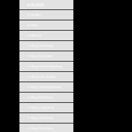
=> ELSASS
=> Andlau
=> Barr
=> Börsch
=> Burg Giersberg
=> Burg Girbaden
=> Burg Hochkönigsburg
=> Burg Hoh-Andlau
=> Burg Hohrappoltstein
=> Burg Kintzheim
=> Burg Landsberg
=> Burg Ödenburg
=> Burg Ortenberg