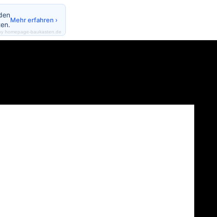
nden
Mehr erfahren ›
en.
by homepage-baukasten.de