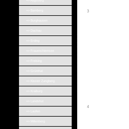
=> Augsburg
=> Bamberg
3
=> Burghausen
=> Dachau
_
_
=> Erding
_
_
_
=> Frauenchiemsee
_
_
=> Freising
_
_
_
=> Grünthal
_
_
=> Kloster Zangberg
_
_
=> Kraiburg
=> Landshut
4
=> Laufen
=> Miltenberg
_