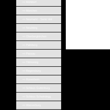
=> Mühldorf
_
_
_
=> München
_
_
=> Neumarkt - Sankt Veit
_
_
_
=> Neuötting
_
_
=> Oberbergkirchen
_
_
_
=> Palmberg
=> Passau
=> Tittmoning
=> Regensburg
=> Rosenheim
=> Schloss Guttenburg
=> Schloss Schwindegg
=> Wasserburg