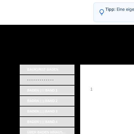
Tipp:
Eine eig
BAUKUNST BADEN
- - - - - - - - - - - - -
1
BADEN | | | BAND 1
BADEN | | | BAND 2
BADEN | | | BAND 3
_
_
_
BADEN | | | BAND 4
_
_
ÜBER BADEN HINAUS...
_