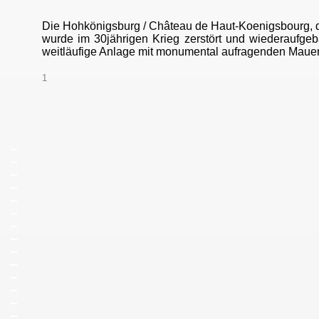
Die Hohkönigsburg / Château de Haut-Koenigsbourg, di
wurde im 30jährigen Krieg zerstört und wiederaufgeb
weitläufige Anlage mit monumental aufragenden Maue
1
_
_
_
_
_
_
_
_
_
_
_
_
_
_