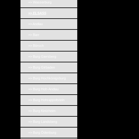
=> Wasserburg
=> ELSASS
=> Andlau
=> Barr
=> Börsch
=> Burg Giersberg
=> Burg Girbaden
=> Burg Hochkönigsburg
=> Burg Hoh-Andlau
=> Burg Hohrappoltstein
=> Burg Kintzheim
=> Burg Landsberg
=> Burg Ödenburg