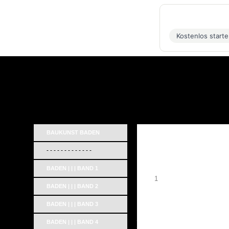
Kostenlos start
BAUKUNST BADEN
- - - - - - - - - - - - -
BADEN | | | BAND 1
1
BADEN | | | BAND 2
BADEN | | | BAND 3
_
BADEN | | | BAND 4
_