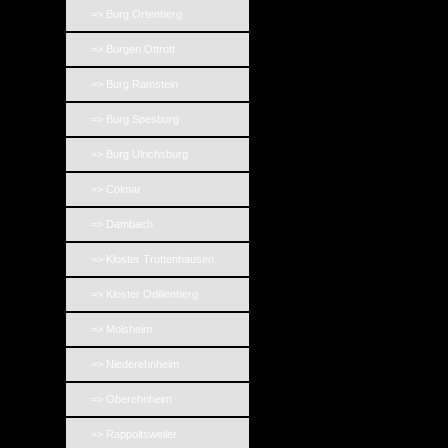
=> Burg Ortenberg
=> Burgen Ottrott
=> Burg Ramstein
=> Burg Spesburg
=> Burg Ulrichsburg
=> Colmar
=> Dambach
=> Kloster Truttenhausen
=> Kloster Odilienberg
=> Molsheim
=> Niederehnheim
=> Oberehnheim
=> Rappoltsweiler