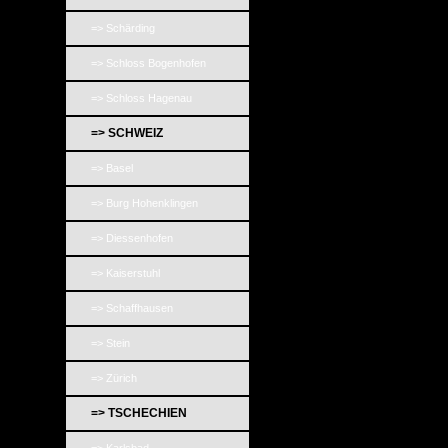
=> Schärding
=> Schloss Bogenhofen
=> Schloss Hagenau
=> SCHWEIZ
=> Basel
=> Burg Hohenklingen
=> Diessenhofen
=> Kaiserstuhl
=> Schaffhausen
=> Stein
=> Zürich
=> TSCHECHIEN