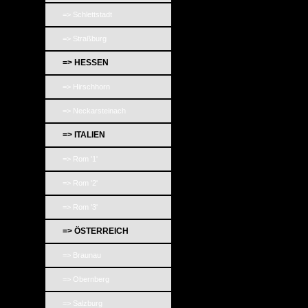
=> Schlettstadt
=> Straßburg
=> HESSEN
=> Hirschhorn
=> Neckarsteinach
=> ITALIEN
=> Rom '1'
=> Rom '2'
=> Rom '3'
=> ÖSTERREICH
=> Braunau
=> Obernberg
=> Salzburg