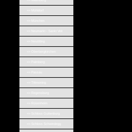
=> Miltenberg
=> Mühldorf
=> München
=> Neumarkt - Sankt Veit
=> Neuötting
=> Oberbergkirchen
=> Palmberg
=> Passau
=> Tittmoning
=> Regensburg
=> Rosenheim
=> Schloss Guttenburg
=> Schloss Schwindegg