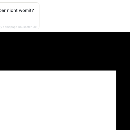
ber nicht womit?
by homepage-baukasten.de