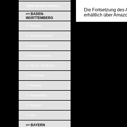
_
_
ÜBER BADEN HINAUS...
Die Fortsetzung des Arti
=> BADEN-
erhältlich über Amaz
WÜRTTEMBERG
=> Balingen
=> Burg Hohentwiel
=> Gundelsheim
=> Kloster Beuron
=> Kloster Maulbronn
=> Rosenfeld
=> Rottweil
=> Sigmaringen
=> Stuttgart
=> Ulm
=> BAYERN