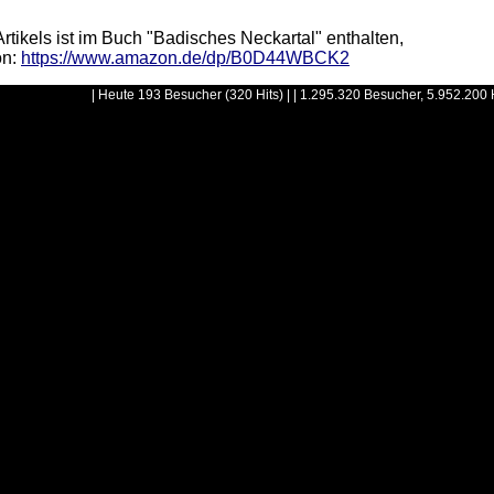
kels ist im Buch "Badisches Neckartal" enthalten,
on:
https://www.amazon.de/dp/B0D44WBCK2
| Heute 193 Besucher (320 Hits) | | 1.295.320 Besucher, 5.952.200 