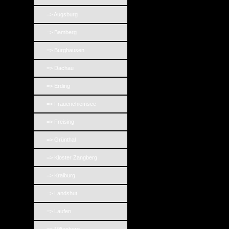
=> Augsburg
=> Bamberg
=> Burghausen
=> Dachau
=> Erding
=> Frauenchiemsee
=> Freising
=> Grünthal
=> Kloster Zangberg
=> Kraiburg
=> Landshut
=> Laufen