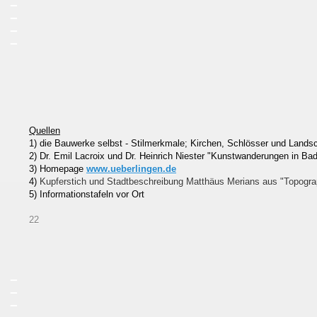
_
_
_
Quellen
1) die Bauwerke selbst - Stilmerkmale; Kirchen, Schlösser und Lands
2) Dr. Emil Lacroix und Dr. Heinrich Niester "Kunstwanderungen in Bad
3) Homepage
www.ueberlingen.de
4)
Kupferstich und Stadtbeschreibung Matthäus Merians aus "Topogra
5) Informationstafeln vor Ort
22
_
_
_
_