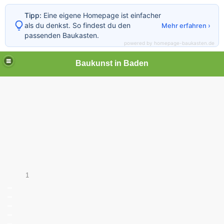
Tipp:
Eine eigene Homepage ist einfacher
als du denkst. So findest du den
Mehr erfahren ›
passenden Baukasten.
powered by homepage-baukasten.de
Baukunst in Baden
1
_
_
_
_
_