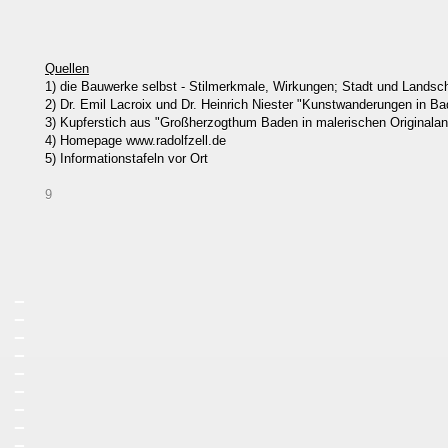
Quellen
1) die Bauwerke selbst - Stilmerkmale, Wirkungen; Stadt und Landsch
2) Dr. Emil Lacroix und Dr. Heinrich Niester "Kunstwanderungen in Ba
3) Kupferstich aus "Großherzogthum Baden in malerischen Originalan
4) Homepage www.radolfzell.de
5) Informationstafeln vor Ort
9
_
_
_
_
_
_
_
_
_