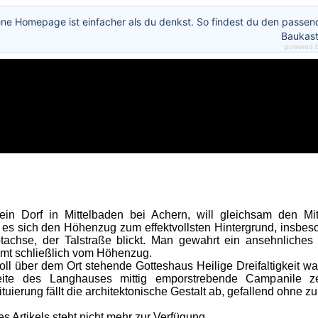
ene Homepage ist einfacher als du denkst. So findest du den passe
Baukast
powered 
in Dorf in Mittelbaden bei Achern, will gleichsam den Mi
es sich den Höhenzug zum effektvollsten Hintergrund, ins
tachse, der Talstraße blickt. Man gewahrt ein ansehnliches
umt schließlich vom Höhenzug.
 über dem Ort stehende Gotteshaus Heilige Dreifaltigkeit war
eite des Langhauses mittig emporstrebende Campanile z
tuierung fällt die architektonische Gestalt ab, gefallend ohne zu
s Artikels steht nicht mehr zur Verfügung.