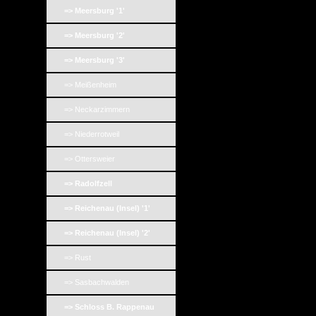
=> Meersburg '1'
=> Meersburg '2'
=> Meersburg '3'
=> Meißenheim
=> Neckarzimmern
=> Niederrotweil
=> Ottersweier
=> Radolfzell
=> Reichenau (Insel) '1'
=> Reichenau (Insel) '2'
=> Rust
=> Sasbachwalden
=> Schloss B. Rappenau