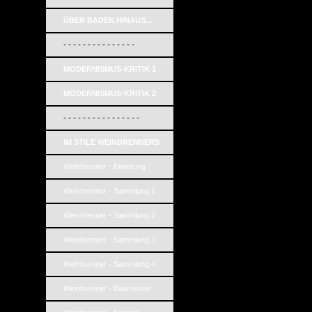
ÜBER BADEN HINAUS...
- - - - - - - - - - - - - - -
MODERNISMUS-KRITIK 1
MODERNISMUS-KRITIK 2
- - - - - - - - - - - - - - - -
IM STILE WEINBRENNERS
Weinbrenner - Einleitung
Weinbrenner - Sammlung 1
Weinbrenner - Sammlung 2
Weinbrenner - Sammlung 3
Weinbrenner - Sammlung 4
Weinbrenner - Baumeister