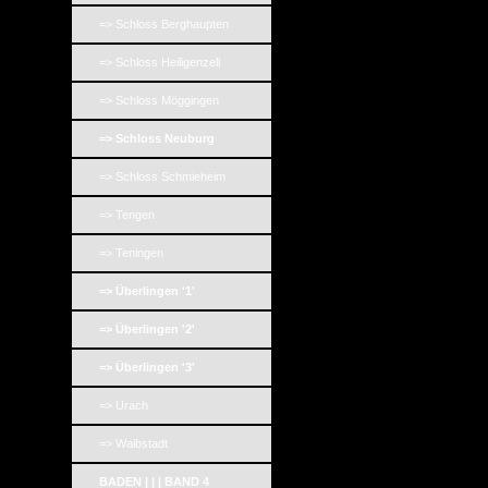
=> Schloss Berghaupten
=> Schloss Heiligenzell
=> Schloss Möggingen
=> Schloss Neuburg
=> Schloss Schmieheim
=> Tengen
=> Teningen
=> Überlingen '1'
=> Überlingen '2'
=> Überlingen '3'
=> Urach
=> Waibstadt
BADEN | | | BAND 4