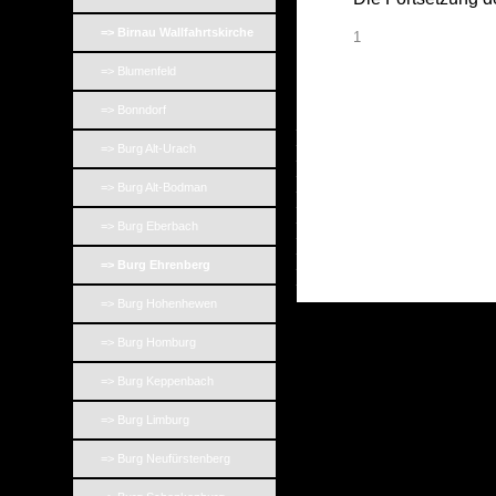
=> Birnau Wallfahrtskirche
1
=> Blumenfeld
=> Bonndorf
_
_
=> Burg Alt-Urach
_
_
_
=> Burg Alt-Bodman
_
_
=> Burg Eberbach
_
_
_
=> Burg Ehrenberg
_
=> Burg Hohenhewen
=> Burg Homburg
=> Burg Keppenbach
=> Burg Limburg
=> Burg Neufürstenberg