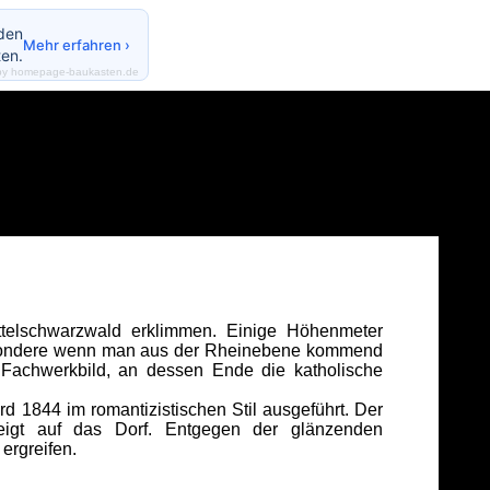
nden
Mehr erfahren ›
en.
by homepage-baukasten.de
ttelschwarzwald erklimmen. Einige Höhenmeter
besondere wenn man aus der Rheinebene kommend
 Fachwerkbild, an dessen Ende die katholische
d 1844 im romantizistischen Stil ausgeführt. Der
eigt auf das Dorf. Entgegen der glänzenden
 ergreifen.