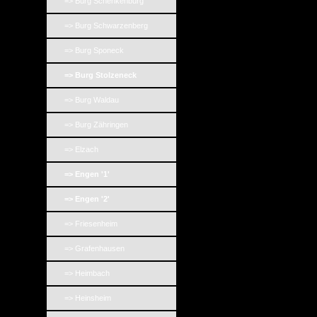
=> Burg Schenkenburg
=> Burg Schwarzenberg
=> Burg Sponeck
=> Burg Stolzeneck
=> Burg Waldau
=> Burg Zähringen
=> Elzach
=> Engen '1'
=> Engen '2'
=> Friesenheim
=> Grafenhausen
=> Heimbach
=> Heinsheim