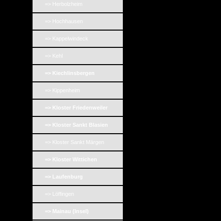
=> Herbolzheim
=> Hochhausen
=> Kappelwindeck
=> Kehl
=> Kiechlinsbergen
=> Kippenheim
=> Kloster Friedenweiler
=> Kloster Sankt Blasien
=> Kloster Sankt Märgen
=> Kloster Wittichen
=> Laufenburg
=> Löffingen
=> Mainau (Insel)