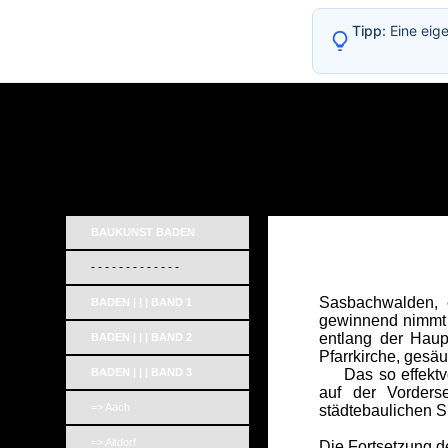
Tipp:
Eine eig
BAUKUNST BADEN
- - - - - - - - - - - - -
Sasbachwalden, e
BADEN | | | BAND 1
gewinnend nimmt 
entlang der Haup
BADEN | | | BAND 2
Pfarrkirche, gesä
BADEN | | | BAND 3
Das so effektvoll
auf der Vorders
=> Aach
städtebaulichen Si
=> Altdorf
Die Fortsetzung de