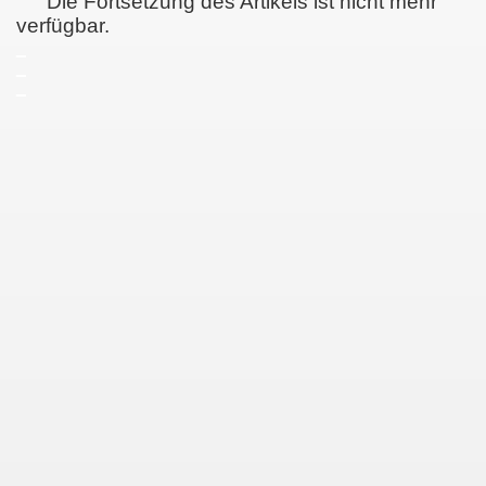
Die Fortsetzung des Artikels ist nicht mehr
verfügbar.
_
_
_