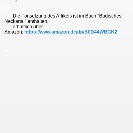
1
_
_
Die Fortsetzung des Artikels ist im Buch "Badisches
Neckartal" enthalten,
erhältlich über
Amazon:
https://www.amazon.de/dp/B0D44WBCK2
_
_
_
_