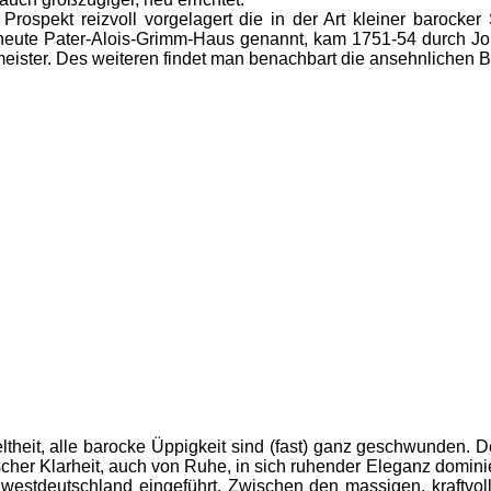
pekt reizvoll vorgelagert die in der Art kleiner barocker 
e, heute Pater-Alois-Grimm-Haus genannt, kam 1751-54 durch Jo
eister. Des weiteren findet man benachbart die ansehnlichen 
ltheit, alle barocke Üppigkeit sind (fast) ganz geschwunden. D
scher Klarheit, auch von Ruhe, in sich ruhender Eleganz domin
dwestdeutschland eingeführt. Zwischen den massigen, kraftvo