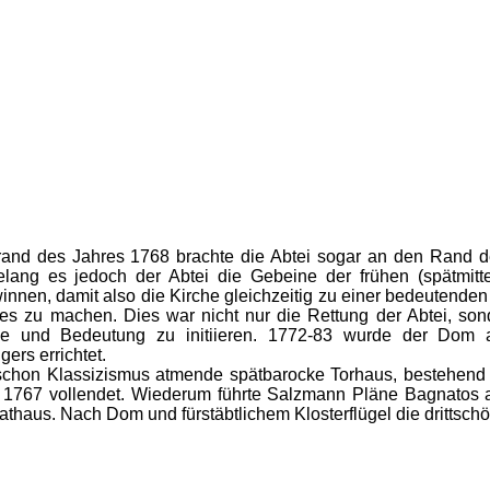
rand des Jahres 1768 brachte die Abtei sogar an den Rand de
gelang es jedoch der Abtei die Gebeine der frühen (spätmitte
nnen, damit also die Kirche gleichzeitig zu einer bedeutende
es zu machen. Dies war nicht nur die Rettung der Abtei, so
 und Bedeutung zu initiieren. 1772-83 wurde der Dom an 
ers errichtet.
hon Klassizismus atmende spätbarocke Torhaus, bestehend au
e 1767 vollendet. Wiederum führte Salzmann Pläne Bagnatos 
Rathaus. Nach Dom und fürstäbtlichem Klosterflügel die drittschö