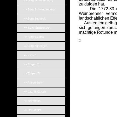
=> Burg Schenkenburg
zu dulden hat.
Die 1772-83 errich
=> Burg Schwarzenberg
Weinbrenner vermo
landschaftlichen Eff
=> Burg Sponeck
Aus edlem gelb-grau
sich gelungen zurüc
=> Burg Stolzeneck
mächtige Rotunde mi
=> Burg Waldau
2
=> Burg Zähringen
=> Elzach
_
_
=> Engen '1'
_
_
=> Engen '2'
_
_
_
=> Friesenheim
_
_
=> Grafenhausen
_
_
_
=> Heimbach
_
_
=> Heinsheim