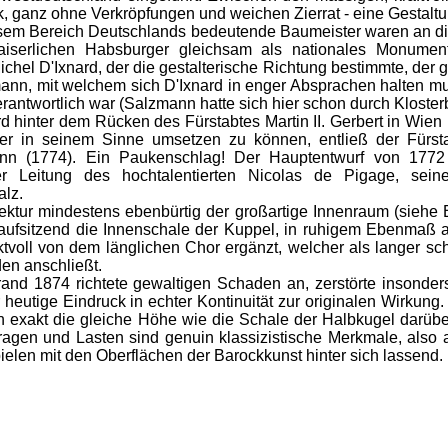
, ganz ohne Verkröpfungen und weichen Zierrat - eine Gestaltun
sem Bereich Deutschlands bedeutende Baumeister waren an die
kaiserlichen Habsburger gleichsam als nationales Monumen
hel D'Ixnard, der die gestalterische Richtung bestimmte, der gl
nn, mit welchem sich D'Ixnard in enger Absprachen halten mu
rantwortlich war (Salzmann hatte sich hier schon durch Kloster
nter dem Rücken des Fürstabtes Martin II. Gerbert in Wien be
er in seinem Sinne umsetzen zu können, entließ der Fürsta
ann (1774). Ein Paukenschlag! Der Hauptentwurf von 1772 w
er Leitung des hochtalentierten Nicolas de Pigage, seine
alz.
r mindestens ebenbürtig der großartige Innenraum (siehe Bi
aufsitzend die Innenschale der Kuppel, in ruhigem Ebenmaß ab
ktvoll von dem länglichen Chor ergänzt, welcher als langer 
en anschließt.
 1874 richtete gewaltigen Schaden an, zerstörte insonders 
r heutige Eindruck in echter Kontinuität zur originalen Wirku
 exakt die gleiche Höhe wie die Schale der Halbkugel darüber. 
agen und Lasten sind genuin klassizistische Merkmale, also 
ielen mit den Oberflächen der Barockkunst hinter sich lassend.