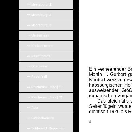
_
=> Meersburg '1'
_
_
_
=> Meersburg '2'
_
_
=> Meersburg '3'
_
_
_
=> Meißenheim
_
_
=> Neckarzimmern
_
=> Niederrotweil
=> Ottersweier
Ein verheerender B
Martin II. Gerbert 
=> Radolfzell
Nordschweiz zu gewi
habsburgischen Hof
=> Reichenau (Insel) '1'
ausweisender Größe
romanischen Vorgäng
=> Reichenau (Insel) '2'
Das gleichfalls sc
Seitenflügeln wurd
=> Rust
dient seit 1926 als 
=> Sasbachwalden
4
=> Schloss B. Rappenau