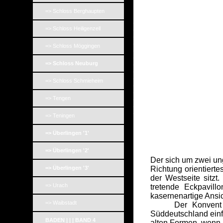
=> Schloss Berghaupten
_
_
=> Schloss Heiligenzell
_
_
=> Schloss Möggingen
_
_
_
=> Schloss Neuburg
_
_
=> Schloss Schmieheim
_
_
_
=> Tengen
_
_
=> Teningen
=> Überlingen '1'
=> Überlingen '2'
Der sich um zwei un
=> Überlingen '3'
Richtung orientierte
der Westseite sitz
=> Urach
tretende Eckpavillo
kasernenartige Ansic
=> Waibstadt
Der Konvent wurd
Süddeutschland einf
BADEN | | | BAND 4
alten Formen, wenn a