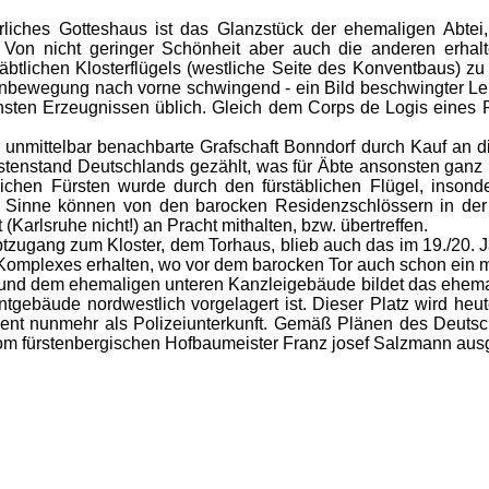
rliches Gotteshaus ist das Glanzstück der ehemaligen Abtei
 Von nicht geringer Schönheit aber auch die anderen erhalte
stäbtlichen Klosterflügels (westliche Seite des Konventbaus) z
lenbewegung nach vorne schwingend - ein Bild beschwingter Leb
chsten Erzeugnissen üblich. Gleich dem Corps de Logis eines R
mittelbar benachbarte Grafschaft Bonndorf durch Kauf an die
tenstand Deutschlands gezählt, was für Äbte ansonsten ganz u
tlichen Fürsten wurde durch den fürstäblichen Flügel, inso
m Sinne können von den barocken Residenzschlössern in der
(Karlsruhe nicht!) an Pracht mithalten, bzw. übertreffen.
ang zum Kloster, dem Torhaus, blieb auch das im 19./20. Jah
mplexes erhalten, wo vor dem barocken Tor auch schon ein mitt
d dem ehemaligen unteren Kanzleigebäude bildet das ehemal
gebäude nordwestlich vorgelagert ist. Dieser Platz wird he
nt nunmehr als Polizeiunterkunft. Gemäß Plänen des Deuts
om fürstenbergischen Hofbaumeister Franz josef Salzmann ausg