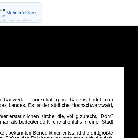
nden
Mehr erfahren ›
en.
by homepage-baukasten.de
en Bauwerk - Landschaft ganz Badens findet man
des Landes. Es ist der südliche Hochschwarzwald,
.
er erstaunlichen Kirche, die, völlig zurecht, "Dom"
an als bedeutende Kirche allenfalls in einer Stadt
it bekannten Benediktiner entstand die drittgrößte