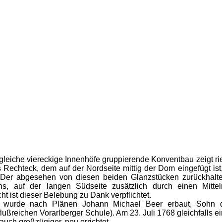
gleiche viereckige Innenhöfe gruppierende Konventbau zeigt ri
s Rechteck, dem auf der Nordseite mittig der Dom eingefügt ist,
t. Der abgesehen von diesen beiden Glanzstücken zurückhal
ns, auf der langen Südseite zusätzlich durch einen Mittelr
ht ist dieser Belebung zu Dank verpflichtet.
e nach Plänen Johann Michael Beer erbaut, Sohn des
lußreichen Vorarlberger Schule). Am 23. Juli 1768 gleichfall
uch großzügiger, neu errichtet.