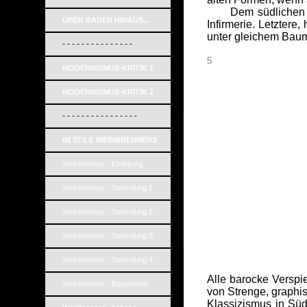
Dem südlichen Pros
ÜBER BADEN HINAUS...
Infirmerie. Letzter
unter gleichem Baum
- - - - - - - - - - - - - - -
5
MODERNISMUS-KRITIK 1
MODERNISMUS-KRITIK 2
_
- - - - - - - - - - - - - - - -
_
_
IM STILE WEINBRENNERS
_
_
_
Weinbrenner - Einleitung
_
_
Weinbrenner - Sammlung 1
_
_
_
Weinbrenner - Sammlung 2
_
_
Weinbrenner - Sammlung 3
_
Weinbrenner - Sammlung 4
Alle barocke Verspie
Weinbrenner - Baumeister
von Strenge, graphi
Klassizismus in Sü