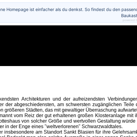
ene Homepage ist einfacher als du denkst. So findest du den passe
Baukast
powered 
kendsten Architekturen und der aufreizendsten Verbindung
ner der abgeschiedensten, am schwersten zugänglichen Teile 
von größeren Städten, das mit gewaltiger Überraschung aufwartet
mannt vom Reiz der gut erhaltenen großen Klosteranlage mit ihr
otteshaus von solcher Größe und wertvollen Gestaltung würde m
er in der Enge eines "weltverlorenen" Schwarzwaldtales.
r insbesondere am Standort Sankt Blasien für ihre Gelehrsamke