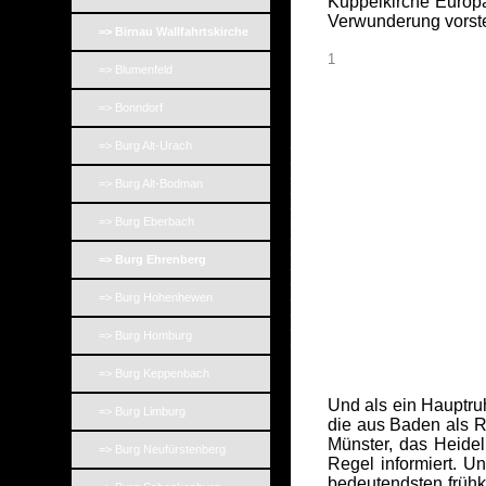
Kuppelkirche Europ
Verwunderung vorstel
=> Birnau Wallfahrtskirche
1
=> Blumenfeld
=> Bonndorf
_
=> Burg Alt-Urach
_
_
=> Burg Alt-Bodman
_
_
_
=> Burg Eberbach
_
_
=> Burg Ehrenberg
_
_
_
=> Burg Hohenhewen
_
_
=> Burg Homburg
_
=> Burg Keppenbach
Und als ein Hauptru
=> Burg Limburg
die aus Baden als 
Münster, das Heidel
=> Burg Neufürstenberg
Regel informiert. 
bedeutendsten frühkl