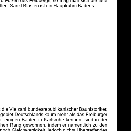
u Füßen des Feldbergs, so mag man sich die tiefe
ffen. Sankt Blasien ist ein Hauptruhm Badens.
die Vielzahl bundesrepublikanischer Bauhistoriker,
gebiet Deutschlands kaum mehr als das Freiburger
t einigen Bauten in Karlsruhe kennen, sind in der
lichen Rang gewonnen, indem er namentlich zu den
noch Gleichwertigkeit, jedoch nichts Übertreffendes