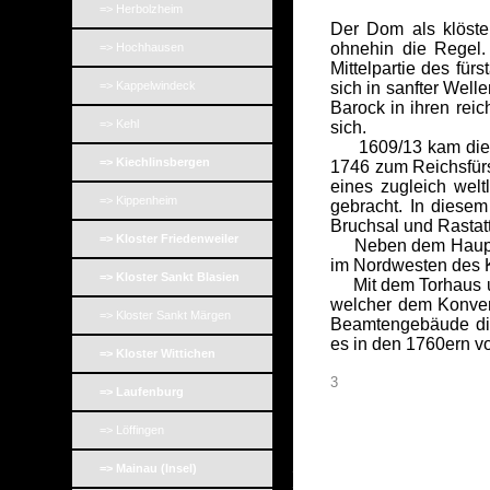
=> Herbolzheim
Der Dom als klöste
ohnehin die Regel.
=> Hochhausen
Mittelpartie des für
=> Kappelwindeck
sich in sanfter Wel
Barock in ihren rei
=> Kehl
sich.
1609/13 kam die un
=> Kiechlinsbergen
1746 zum Reichsfürs
eines zugleich wel
=> Kippenheim
gebracht. In diese
Bruchsal und Rastatt 
=> Kloster Friedenweiler
Neben dem Hauptzug
im Nordwesten des Ko
=> Kloster Sankt Blasien
Mit dem Torhaus un
welcher dem Konvent
=> Kloster Sankt Märgen
Beamtengebäude die
es in den 1760ern v
=> Kloster Wittichen
3
=> Laufenburg
=> Löffingen
_
=> Mainau (Insel)
_