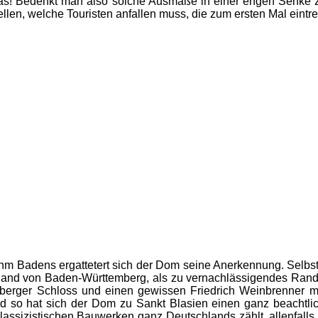
as! Bedenkt man also solche Ausmaße in einer engen Senke z
len, welche Touristen anfallen muss, die zum ersten Mal eintre
hm Badens ergattetert sich der Dom seine Anerkennung. Selbst 
Rand von Baden-Württemberg, als zu vernachlässigendes Rand
berger Schloss und einen gewissen Friedrich Weinbrenner mi
Und so hat sich der Dom zu Sankt Blasien einen ganz beacht
assizistischen Bauwerken ganz Deutschlands zählt, allenfalls 