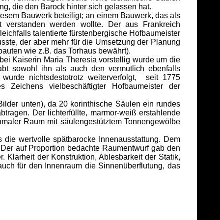
g, die den Barock hinter sich gelassen hat.
sem Bauwerk beteiligt; an einem Bauwerk, das als
t verstanden werden wollte. Der aus Frankreich
eichfalls talentierte fürstenbergische Hofbaumeister
sste, der aber mehr für die Umsetzung der Planung
bauten wie z.B. das Torhaus bewährt).
i Kaiserin Maria Theresia vorstellig wurde um die
bt sowohl ihn als auch den vermutlich ebenfalls
urde nichtsdestotrotz weiterverfolgt, seit 1775
s Zeichens vielbeschäftigter Hofbaumeister der
lder unten), da 20 korinthische Säulen ein rundes
tragen. Der lichterfüllte, marmor-weiß erstahlende
schmaler Raum mit säulengestütztem Tonnengewölbe
die wertvolle spätbarocke Innenausstattung. Dem
ng. Der auf Proportion bedachte Raumentwurf gab den
Klarheit der Konstruktion, Ablesbarkeit der Statik,
auch für den Innenraum die Sinnenüberflutung, das