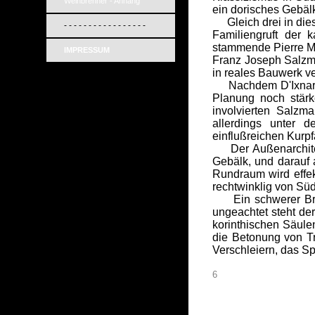
Weinbrenner - Anhang
ein dorisches Gebälk
Gleich drei in die
- - - - - - - - - - - - - - - - -
Familiengruft der 
stammende Pierre Mic
IMPRESSUM
Franz Joseph Salzma
in reales Bauwerk ve
Nachdem D'Ixnard hi
Planung noch stärk
involvierten Salzm
allerdings unter d
einflußreichen Kurpf
Der Außenarchitektu
Gebälk, und darauf 
Rundraum wird effe
rechtwinklig von Süd
Ein schwerer Brand
ungeachtet steht de
korinthischen Säulen
die Betonung von Tr
Verschleiern, das Sp
6