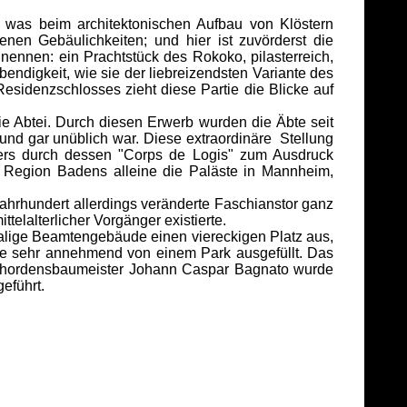
, was beim architektonischen Aufbau von Klöstern
nen Gebäulichkeiten; und hier ist zuvörderst die
u nennen: ein Prachtstück des Rokoko, pilasterreich,
endigkeit, wie sie der liebreizendsten Variante des
esidenzschlosses zieht diese Partie die Blicke auf
 Abtei. Durch diesen Erwerb wurden die Äbte seit
nd gar unüblich war. Diese extraordinäre Stellung
nders durch dessen "Corps de Logis" zum Ausdruck
 Region Badens alleine die Paläste in Mannheim,
rhundert allerdings veränderte Faschianstor ganz
elalterlicher Vorgänger existierte.
ige Beamtengebäude einen viereckigen Platz aus,
ute sehr annehmend von einem Park ausgefüllt. Das
chordensbaumeister Johann Caspar Bagnato wurde
eführt.