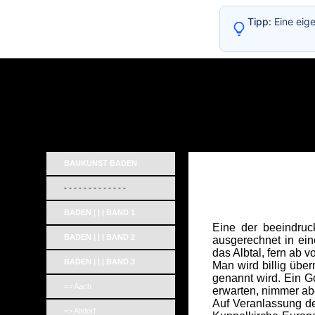
Tipp:
Eine eig
BAUKUNST BADEN
- - - - - - - - - - - - -
BADEN | | | BAND 1
Eine der beeindruc
BADEN | | | BAND 2
ausgerechnet in ei
das Albtal, fern ab 
BADEN | | | BAND 3
Man wird billig über
genannt wird. Ein G
=> Aach
erwarten, nimmer ab
Auf Veranlassung de
=> Altdorf