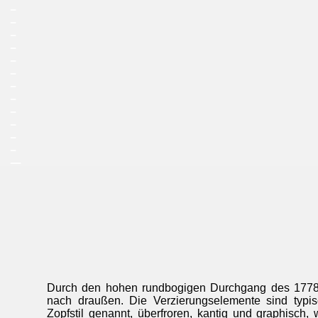
_
_
_
_
_
_
_
_
_
_
_
_
__
Durch den hohen rundbogigen Durchgang des 1778/7
nach draußen. Die Verzierungselemente sind typisch
Zopfstil genannt, überfroren, kantig und graphisch