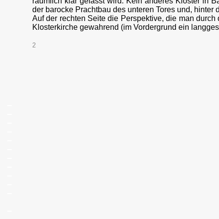
räumlich klar gefasst wird. Kein anderes Kloster in
der barocke Prachtbau des unteren Tores und, hinter 
Auf der rechten Seite die Perspektive, die man durch
Klosterkirche gewahrend (im Vordergrund ein langge
2
_
_
_
_
_
_
_
_
_
_
_
_
_