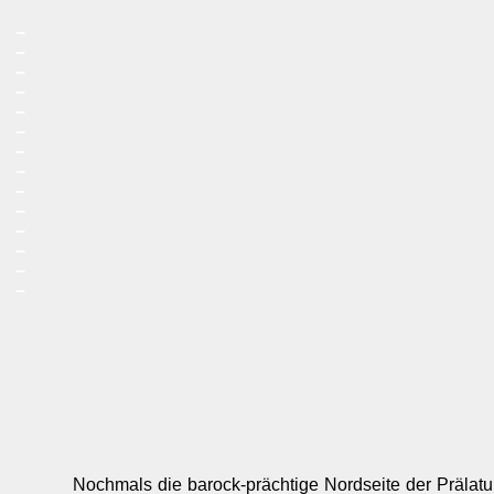
_
_
_
_
_
_
_
_
_
_
_
_
_
_
Nochmals die barock-prächtige Nordseite der Prälat