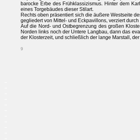
barocke Erbe des Frühklassizismus. Hinter dem Karls
eines Torgebäudes dieser Stilart.
Rechts oben präsentiert sich die äußere Westseite de
gegliedert von Mittel- und Eckpavillons, verziert durch
Auf die Nord- und Ostbegrenzung des großen Klosterh
Norden links noch der Untere Langbau, dann das evang
der Klosterzeit, und schließlich der lange Marstall, d
9
_
_
_
_
_
_
_
_
_
_
_