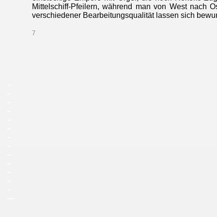
Mittelschiff-Pfeilern, während man von West nach O
verschiedener Bearbeitungsqualität lassen sich bewu
7
_
_
_
_
_
_
_
_
_
_
_
_
_
__