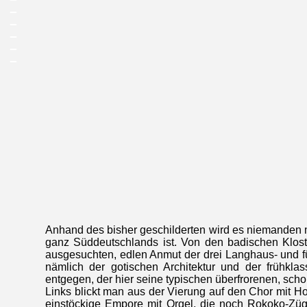
_
_
_
_
_
Anhand des bisher geschilderten wird es niemanden m
ganz Süddeutschlands ist. Von den badischen Klost
ausgesuchten, edlen Anmut der drei Langhaus- und fün
nämlich der gotischen Architektur und der frühklas
entgegen, der hier seine typischen überfrorenen, sch
Links blickt man aus der Vierung auf den Chor mit Hoch
einstöckige Empore mit Orgel, die noch Rokoko-Züge