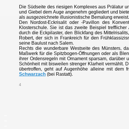
Die Südseite des riesigen Komplexes aus Prälatur und
und Giebel dem Auge angenehm gegliedert und bietet
als ausgezeichnete illusionistische Bemalung erweist
Den Nordost-Eckrisalit oder -Pavillon des Konve
Klosterschule. Sie ist das zweite Beispiel trefflich
durch die Eckpilaster, den Blickfang des Mittelrisali
Robert, der sich in Frankreich für den Frühklassiz
seine Baulust nach Salem.
Rechts die wunderbare Westseite des Münsters, das 
Maßwerk für die Spitzbogen-Öffnungen oder als Blendw
ihrer Ordensregeln mit Ornament sparsam, darüber u
Schönheit mit bisweilen strenger Klarheit vermählt. 
übertroffen, geht auf Augenhöhe alleine mit dem 
Schwarzach
(bei Rastatt).
4
_
_
_
_