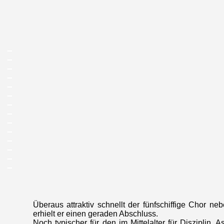
_
_
_
_
_
_
_
_
_
_
_
_
_
_
Überaus attraktiv schnellt der fünfschiffige Chor neb
erhielt er einen geraden Abschluss.
Noch typischer für den im Mittelalter für Diszipli