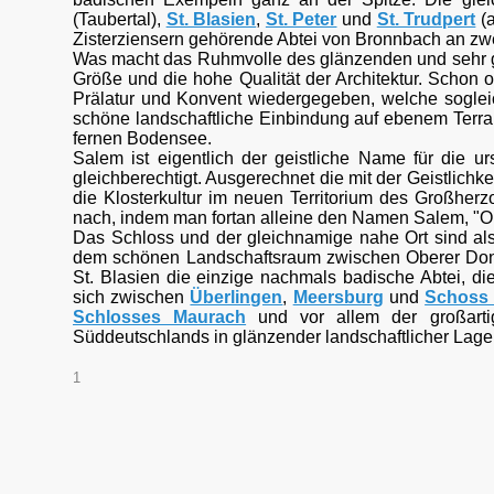
(Taubertal),
St. Blasien
,
St. Peter
und
St. Trudpert
(a
Zisterziensern gehörende Abtei von Bronnbach an zwei
Was macht das Ruhmvolle des glänzenden und sehr gu
Größe und die hohe Qualität der Architektur. Schon o
Prälatur und Konvent wiedergegeben, welche sogleic
schöne landschaftliche Einbindung auf ebenem Terr
fernen Bodensee.
Salem ist eigentlich der geistliche Name für die u
gleichberechtigt. Ausgerechnet die mit der Geistlich
die Klosterkultur im neuen Territorium des Großher
nach, indem man fortan alleine den Namen Salem, "Ort
Das Schloss und der gleichnamige nahe Ort sind al
dem schönen Landschaftsraum zwischen Oberer D
St. Blasien die einzige nachmals badische Abtei, di
sich zwischen
Überlingen
,
Meersburg
und
Schoss 
Schlosses Maurach
und vor allem der großart
Süddeutschlands in glänzender landschaftlicher Lage
1