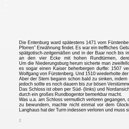
_
_
_
Die Entenburg ward spätestens 1471 vom Fürstenberge
Pforren" Erwähnung findet. Es war ein treffliches Geb
spätgotisch-zeitgemäßen und in der Baar noch bis i
an den vier Ecke mit hohen Rundtürmen, deren g
Um die Niederungsburg herum sicherte man zweifello
es sogar einen Kaiser beherbergen durfte: 1507 ver
Wolfgang von Fürstenberg. Und 1510 wiederholte der
Aber der Stern begann schon bald zu sinken, indem 
jedoch sollte es noch dauern bis zur bösen Verstümme
Das Schloss ist oben per Süd- (links) und Nordansich
durch ein großes Rundbogentor bemerkbar macht.
Was u.a. am Schloss vermutlich verloren gegangen, 
zu bewundern, machte nicht einmal vor dem Glocken
Langhaus hat der Turm indessen verloren und muss 
2