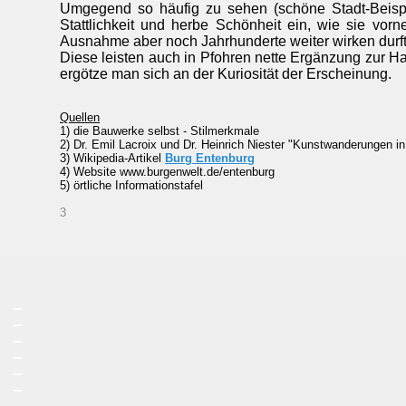
Umgegend so häufig zu sehen (schöne Stadt-Beis
Stattlichkeit und herbe Schönheit ein, wie sie vorn
Ausnahme aber noch Jahrhunderte weiter wirken durf
Diese leisten auch in Pfohren nette Ergänzung zur H
ergötze man sich an der Kuriosität der Erscheinung.
Quellen
1) die Bauwerke selbst - Stilmerkmale
2) Dr. Emil Lacroix und Dr. Heinrich Niester "Kunstwanderungen i
3) Wikipedia-Artikel
Burg Entenburg
4) Website www.burgenwelt.de/entenburg
5) örtliche Informationstafel
3
_
_
_
_
_
_
_