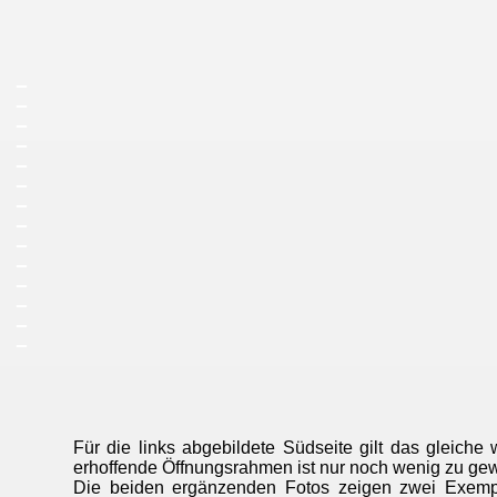
_
_
_
_
_
_
_
_
_
_
_
_
_
_
Für die links abgebildete Südseite gilt das gleiche 
erhoffende Öffnungsrahmen ist nur noch wenig zu ge
Die beiden ergänzenden Fotos zeigen zwei Exempl