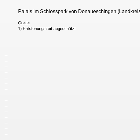
Palais im Schlosspark von Donaueschingen (Landkre
Quelle
1) Entstehungszeit abgeschätzt
_
_
_
_
_
_
_
_
_
_
_
_
_
_
_