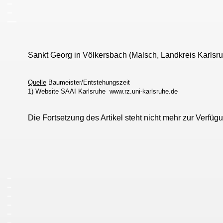
_
_
_
Sankt Georg in Völkersbach (Malsch, Landkreis Karl
Quelle
Baumeister/Entstehungszeit
1) Website SAAI Karlsruhe www.rz.uni-karlsruhe.de
Die Fortsetzung des Artikel steht nicht mehr zur Verfüg
_
_
_
_
_
_