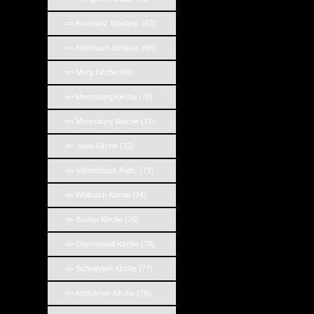
=> Konstanz Stadtpal. (67)
=> Heimbach Schloss (68)
=> Murg Kirche (69)
=> Meersburg Kirche (70)
=> Meersburg Wache (71)
=> Istein Kirche (72)
=> Vöhrenbach Rath. (73)
=> Wollbach Kirche (74)
=> Binzen Kirche (75)
=> Oberrotweil Kirche (76)
=> Schelingen Kirche (77)
=> Achkarren Kirche (78)