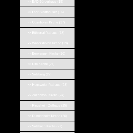
=> BAD Bürgerhaus (15)
=> Lahr Stadthäuser (16)
=> Ottenhöfen Kirche (17)
=> Bühlertal Rathaus (18)
=> Waltershofen Kirche (19)
=> Berwangen Kirche (20)
=> Ulm Kirche (21)
=> Sulzburg (22)
=> Hugsweier Rathaus (23)
=> Zuzenhsn. Kirche (24)
=> Ringsheim Zollhaus (25)
=> Dundenheim Kirche (26)
=> Sulzbach Kirche (27)