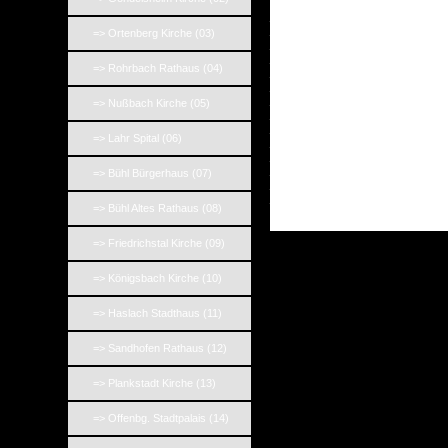
_
_
=> Ortenberg Kirche (03)
_
_
=> Rohrbach Rathaus (04)
_
_
_
=> Nußbach Kirche (05)
_
_
=> Lahr Spital (06)
_
_
_
=> Bühl Bürgerhaus (07)
_
_
=> Bühl Altes Rathaus (08)
=> Friedrichstal Kirche (09)
=> Königsbach Kirche (10)
=> Haslach Stadthaus (11)
=> Sandhofen Rathaus (12)
=> Plankstadt Kirche (13)
=> Offenbg. Stadtpalais (14)