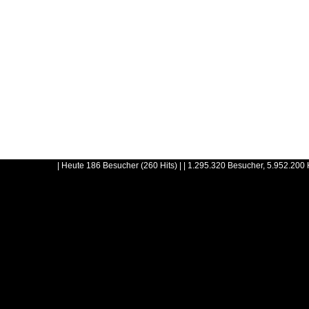
| Heute 186 Besucher (260 Hits) | | 1.295.320 Besucher, 5.952.200 