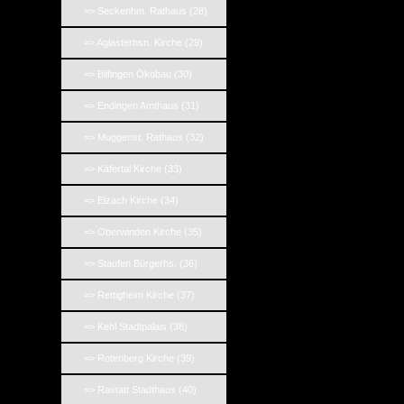
=> Seckenhm. Rathaus (28)
=> Aglasterhsn. Kirche (29)
=> Bilfingen Ökobau (30)
=> Endingen Amthaus (31)
=> Muggenst. Rathaus (32)
=> Käfertal Kirche (33)
=> Elzach Kirche (34)
=> Oberwinden Kirche (35)
=> Staufen Bürgerhs. (36)
=> Rettigheim Kirche (37)
=> Kehl Stadtpalais (38)
=> Rotenberg Kirche (39)
=> Rastatt Stadthaus (40)