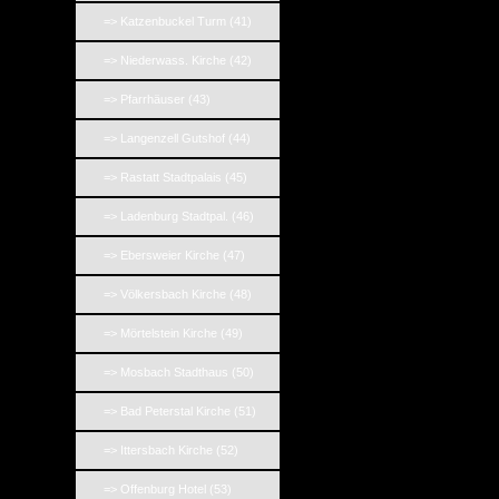
=> Katzenbuckel Turm (41)
=> Niederwass. Kirche (42)
=> Pfarrhäuser (43)
=> Langenzell Gutshof (44)
=> Rastatt Stadtpalais (45)
=> Ladenburg Stadtpal. (46)
=> Ebersweier Kirche (47)
=> Völkersbach Kirche (48)
=> Mörtelstein Kirche (49)
=> Mosbach Stadthaus (50)
=> Bad Peterstal Kirche (51)
=> Ittersbach Kirche (52)
=> Offenburg Hotel (53)