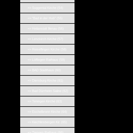
=> Suggental Kirche (54)
=> "Bad in der Hub" (55)
=> Heilanstalt Illenau (56)
=> Lenzkirch Kirche (57)
=> Reiselfingen Kirche (58)
=> Löffingen Rathaus (59)
=> BAD Stadthaus (60)
=> Diersburg Kirche (61)
=> Bad Dürrheim Saline (62)
=> Teningen Kirche (63)
=> Eschelbronn Kirche (64)
=> Kiechlinsbergen Kir. (65)
=> Tiengen Rathaus (66)