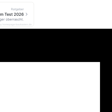
Ratgeber
im Test 2026
ger überrascht.
by homepage-baukasten.de