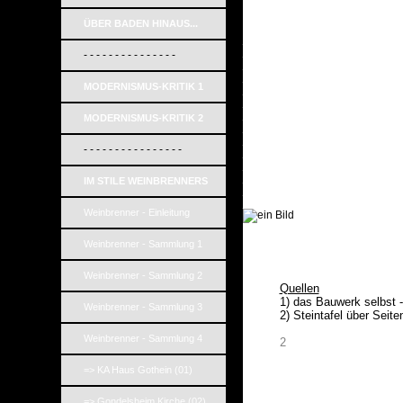
ÜBER BADEN HINAUS...
_
_
- - - - - - - - - - - - - - -
_
_
MODERNISMUS-KRITIK 1
_
_
_
MODERNISMUS-KRITIK 2
_
_
- - - - - - - - - - - - - - - -
_
_
_
IM STILE WEINBRENNERS
_
_
Weinbrenner - Einleitung
_
Weinbrenner - Sammlung 1
Weinbrenner - Sammlung 2
Quellen
1) das Bauwerk selbst 
Weinbrenner - Sammlung 3
2) Steintafel über Seit
Weinbrenner - Sammlung 4
2
=> KA Haus Gothein (01)
=> Gondelsheim Kirche (02)