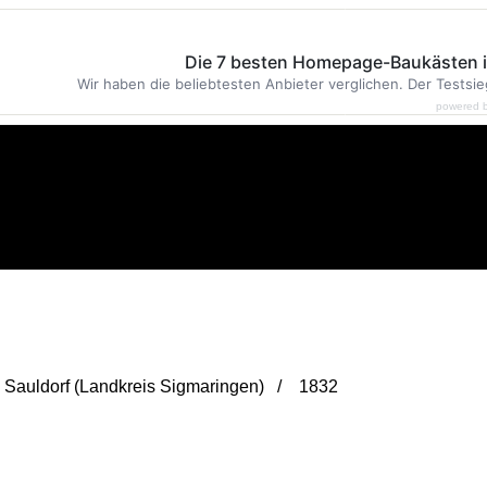
Die 7 besten Homepage-Baukästen 
Wir haben die beliebtesten Anbieter verglichen. Der Testsie
powered 
n Sauldorf (Landkreis Sigmaringen) / 1832