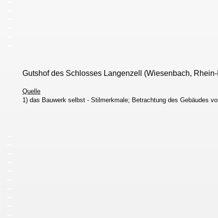
_
_
_
_
_
Gutshof des Schlosses Langenzell (Wiesenbach, Rhein
Quelle
1) das Bauwerk selbst - Stilmerkmale; Betrachtung des Gebäudes vo
_
_
_
_
_
_
_
_
_
_