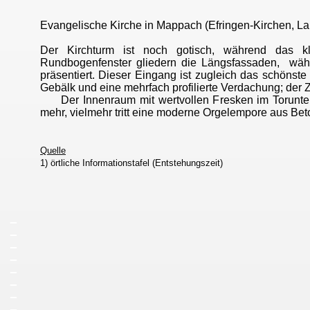
Evangelische Kirche in Mappach (Efringen-Kirchen, L
Der Kirchturm ist noch gotisch, während das k
Rundbogenfenster gliedern die Längsfassaden, währ
präsentiert. Dieser Eingang ist zugleich das schönst
Gebälk und eine mehrfach profilierte Verdachung; der Z
Der Innenraum mit wertvollen Fresken im Torunterba
mehr, vielmehr tritt eine moderne Orgelempore aus Bet
Quelle
1) örtliche Informationstafel (Entstehungszeit)
_
_
_
_
_
_
_
_