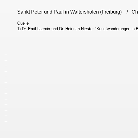
Sankt Peter und Paul in Waltershofen (Freiburg) / C
Quelle
1) Dr. Emil Lacroix und Dr. Heinrich Niester "Kunstwanderungen in 
_
_
_
_
_
_
_
_
_
_
_
_
_