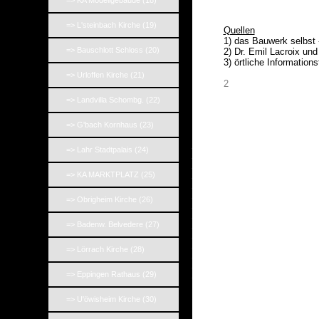
=> KA Modellgebäude (18)
_
__
=> L'steinbach Kirche (19)
Quellen
1) das Bauwerk selbst
=> Bauschlott Schloss (20)
2) Dr. Emil Lacroix un
3) örtliche Informations
=> Urloffen Kirche (21)
2
=> Landvilla Schombg. (22)
=> G'bach Kornhaus (23)
_
=> Lahr Stadtpalais (24)
_
_
_
=> KA MARKTPLATZ (25)
_
_
=> Obrigheim Kirche (26)
_
_
_
=> Badenw. Belvedere (27)
_
_
=> Lörrach Kirche (28)
_
_
_
=> Eppingen Rathaus (29)
=> U'öwisheim Kirche (30)