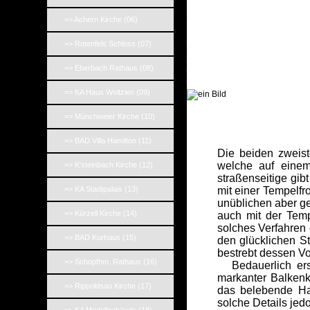
_
_
=> Achern Kirche (06)
_
_
=> Rotenfels Schloss (07)
_
_
_
=> Eberbach Rathaus (08)
_
=> KA Haus Weltzien (09)
_
=> Münchweier Kirche (10)
=> BAD Villa Hamilton (11)
Die beiden zweist
welche auf einem
=> K'steinbach Kirche (12)
straßenseitige gi
=> KA Stadtpalais (13)
mit einer Tempelfr
unüblichen aber g
=> Kürzell Kirche (14)
auch mit der Tempe
solches Verfahren
=> BAD Kurhaus (15)
den glücklichen St
bestrebt dessen Vo
=> Schopfhm. Rathaus (16)
Bedauerlich ersch
markanter Balkenk
=> Rippoldsau Kirche (17)
das belebende Hal
solche Details jedo