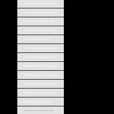
=> Rohrbach Schloss (44)
=> Oberhausen Kirche (45)
=> Käfertal Rathaus (46)
=> Arkad. Kaiserstuhl (47)
=> Kehl Rathaus (48)
=> Freiburg Stadtpalais (49)
=> KA Sankt Stephan (50)
Weinbrenner - Sammlung 2
Weinbrenner - Sammlung 3
Weinbrenner - Sammlung 4
Weinbrenner - Baumeister
Weinbrenner - Anhang
- - - - - - - - - - - - - - - - -