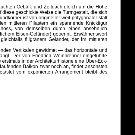
wuchten Gebälk und Zeltdach gleich um die Höhe
diese geschickte Weise die Turmgestalt, die sich
dkörper ist von origineller weil polygonaler statt
 mittleren Pilastern ein spannende Knickfigur
schoss, von demselben durch einen ansehnlich
ichem Eisen-Geländer) getrennt. Erwähnenswert
eichfalls filigranem Geländer, der im mittleren
benden Vertikalen gewidmet — das horizontale und
ängt. Der von Friedrich Weinbrenner eingeführte
rstmals in der Architekturhistorie eine Über-Eck-
k laufenden Balkon zwar noch an, findet ansonsten
etastet vom exponierten Arrangement bleibt des