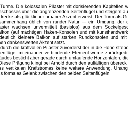
e. Die kolossalen Pilaster mit dorisierenden Kapitellen 
chosses über die angrenzenden Seitenflügel und steigern auf 
kecke als glücklicher urbaner Akzent erweist. Der Turm als Grun
sammenhang üblich von runder Natur — ein Umgang, der den
ilaster wachsen unvermittelt (basislos) aus dem Sockelge
lkon (auf mächtigen Haken-Konsolen und mit kunsthandwerkl
deutlich kleinere Balkon auf starken Rundkonsolen und mit gl
nen dankenswerten Akzent setzt.
rch die kraftvollen Pilaster zuvörderst der in die Höhe stre
tenflügel miteinander verbindende Element wurde zurückgedr
des besticht aber gerade durch umlaufende Horizontalen, die e
Diese Prägung klingt bei Arnold durch den auffälligen überec
s vertikalen Kraftstromes keine weitere Anwendung. Unang
s formales Gelenk zwischen den beiden Seitenflügeln.