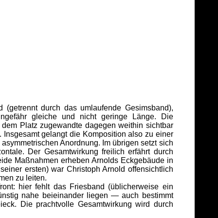
nd (getrennt durch das umlaufende Gesimsband),
ungefähr gleiche und nicht geringe Länge. Die
e dem Platz zugewandte dagegen weithin sichtbar
d. Insgesamt gelangt die Komposition also zu einer
 asymmetrischen Anordnung. Im übrigen setzt sich
ontale. Der Gesamtwirkung freilich erfährt durch
 beide Maßnahmen erheben Arnolds Eckgebäude in
seiner ersten) war Christoph Arnold offensichtlich
men zu leiten.
nt: hier fehlt das Friesband (üblicherweise ein
günstig nahe beieinander liegen — auch bestimmt
ieck. Die prachtvolle Gesamtwirkung wird durch