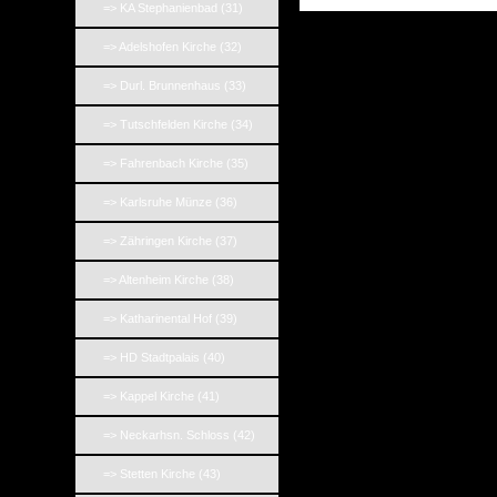
=> KA Stephanienbad (31)
=> Adelshofen Kirche (32)
=> Durl. Brunnenhaus (33)
=> Tutschfelden Kirche (34)
=> Fahrenbach Kirche (35)
=> Karlsruhe Münze (36)
=> Zähringen Kirche (37)
=> Altenheim Kirche (38)
=> Katharinental Hof (39)
=> HD Stadtpalais (40)
=> Kappel Kirche (41)
=> Neckarhsn. Schloss (42)
=> Stetten Kirche (43)