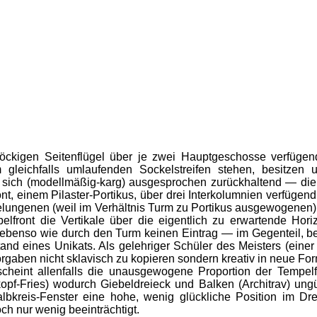
öckigen Seitenflügel über je zwei Hauptgeschosse verfüge
 gleichfalls umlaufenden Sockelstreifen stehen, besitzen 
bt sich (modellmäßig-karg) ausgesprochen zurückhaltend — di
ont, einem Pilaster-Portikus, über drei Interkolumnien verfügen
elungenen (weil im Verhältnis Turm zu Portikus ausgewogenen)
lfront die Vertikale über die eigentlich zu erwartende Horiz
 ebenso wie durch den Turm keinen Eintrag — im Gegenteil,
and eines Unikats. Als gelehriger Schüler des Meisters (einer 
rgaben nicht sklavisch zu kopieren sondern kreativ in neue For
eint allenfalls die unausgewogene Proportion der Tempelfro
opf-Fries) wodurch Giebeldreieck und Balken (Architrav) un
bkreis-Fenster eine hohe, wenig glückliche Position im Dre
ch nur wenig beeinträchtigt.