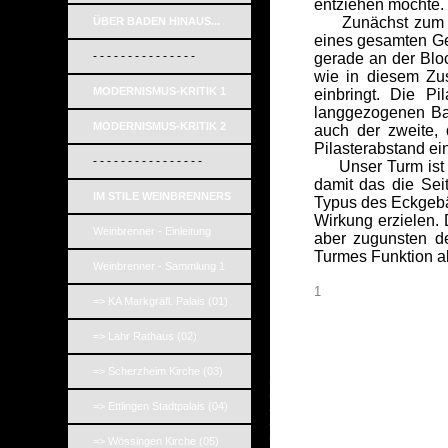
entziehen möchte.
Zunächst zum Turm
ÜBER BADEN HINAUS...
eines gesamten Ges
- - - - - - - - - - - - - - -
gerade an der Bloc
wie in diesem Zu
MODERNISMUS-KRITIK 1
einbringt. Die P
langgezogenen Ba
MODERNISMUS-KRITIK 2
auch der zweite, 
Pilasterabstand ei
- - - - - - - - - - - - - - - -
Unser Turm ist du
damit das die Sei
IM STILE WEINBRENNERS
Typus des Eckgebäu
Wirkung erzielen. 
Weinbrenner - Einleitung
aber zugunsten de
Turmes Funktion al
Weinbrenner - Sammlung 1
1
=> KA Markgräfl. Palais (01)
=> Lahr Rathaus (02)
=> Scherzheim Kirche (03)
_
_
_
=> Ettlingen Stadtpalais (04)
_
_
=> Wössingen Kirche (05)
_