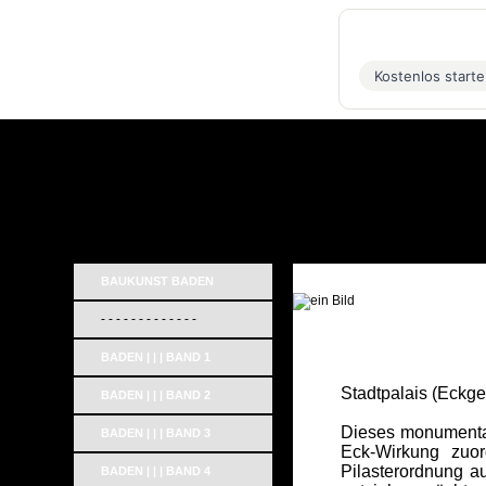
Kostenlos start
BAUKUNST BADEN
_
- - - - - - - - - - - - -
BADEN | | | BAND 1
Stadtpalais (Eckg
BADEN | | | BAND 2
Dieses monumental
BADEN | | | BAND 3
Eck-Wirkung zuor
Pilasterordnung au
BADEN | | | BAND 4