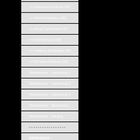
=> Oberhausen Kirche (45)
=> Käfertal Rathaus (46)
=> Arkad. Kaiserstuhl (47)
=> Kehl Rathaus (48)
=> Freiburg Stadtpalais (49)
=> KA Sankt Stephan (50)
Weinbrenner - Sammlung 2
Weinbrenner - Sammlung 3
Weinbrenner - Sammlung 4
Weinbrenner - Baumeister
Weinbrenner - Anhang
- - - - - - - - - - - - - - - - -
IMPRESSUM