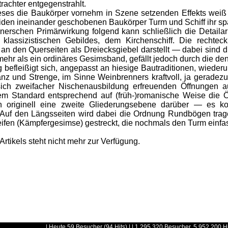
achter entgegenstrahlt.
es die Baukörper vornehm in Szene setzenden Effekts weiß 
beiden ineinander geschobenen Baukörper Turm und Schiff ihr 
schen Primärwirkung folgend kann schließlich die Detailarb
klassizistischen Gebildes, dem Kirchenschiff. Die rechtec
 an den Querseiten als Dreiecksgiebel darstellt — dabei sind d
ehr als ein ordinäres Gesimsband, gefällt jedoch durch die d
leißigt sich, angepasst an hiesige Bautraditionen, wiederu
anz und Strenge, im Sinne Weinbrenners kraftvoll, ja geradezu
sich zweifacher Nischenausbildung erfreuenden Öffnungen a
m Standard entsprechend auf (früh-)romanische Weise die Ö
ch originell eine zweite Gliederungsebene darüber — es 
Auf den Längsseiten wird dabei die Ordnung Rundbögen tragen
eifen (Kämpfergesimse) gestreckt, die nochmals den Turm einf
Artikels steht nicht mehr zur Verfügung.
| Heute 59 Besucher (94 Hits) | | 1.295.320 Besucher, 5.952.200 H