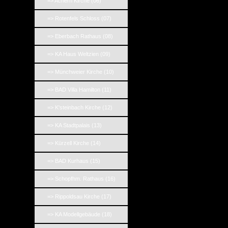
=> Achern Kirche (06)
=> Rotenfels Schloss (07)
=> Eberbach Rathaus (08)
=> KA Haus Weltzien (09)
=> Münchweier Kirche (10)
=> BAD Villa Hamilton (11)
=> K'steinbach Kirche (12)
=> KA Stadtpalais (13)
=> Kürzell Kirche (14)
=> BAD Kurhaus (15)
=> Schopfhm. Rathaus (16)
=> Rippoldsau Kirche (17)
=> KA Modellgebäude (18)