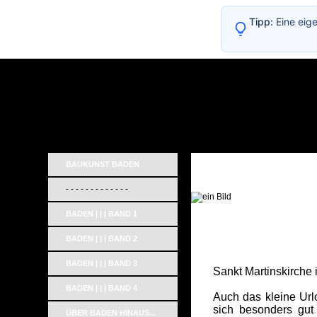
Tipp:
Eine eig
BAUKUNST BADEN
- - - - - - - - - - - - -
_
BADEN | | | BAND 1
_
_
BADEN | | | BAND 2
BADEN | | | BAND 3
Sankt Martinskirche
BADEN | | | BAND 4
Auch das kleine Urlo
sich besonders gut
ÜBER BADEN HINAUS...