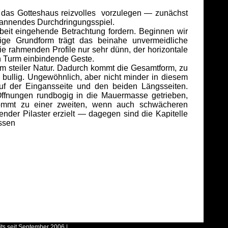
das Gotteshaus reizvolles vorzulegen — zunächst
spannendes Durchdringungsspiel.
eit eingehende Betrachtung fordern. Beginnen wir
kige Grundform trägt das beinahe unvermeidliche
ie rahmenden Profile nur sehr dünn, der horizontale
en Turm einbindende Geste.
m steiler Natur. Dadurch kommt die Gesamtform, zu
 bullig. Ungewöhnlich, aber nicht minder in diesem
uf der Eingansseite und den beiden Längsseiten.
ffnungen rundbogig in die Mauermasse getrieben,
kommt zu einer zweiten, wenn auch schwächeren
der Pilaster erzielt — dagegen sind die Kapitelle
assen
its seit September 2006 |