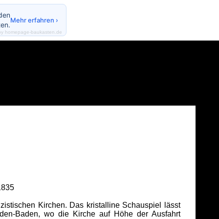
nden
Mehr erfahren ›
en.
by homepage-baukasten.de
1835
istischen Kirchen. Das kristalline Schauspiel lässt
den-Baden, wo die Kirche auf Höhe der Ausfahrt