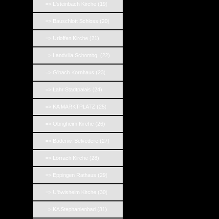
=> L'steinbach Kirche (19)
=> Bauschlott Schloss (20)
=> Urloffen Kirche (21)
=> Landvilla Schombg. (22)
=> G'bach Kornhaus (23)
=> Lahr Stadtpalais (24)
=> KA MARKTPLATZ (25)
=> Obrigheim Kirche (26)
=> Badenw. Belvedere (27)
=> Lörrach Kirche (28)
=> Eppingen Rathaus (29)
=> U'öwisheim Kirche (30)
=> KA Stephanienbad (31)