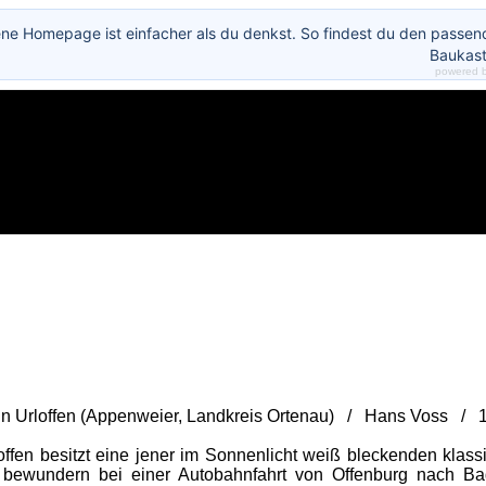
ene Homepage ist einfacher als du denkst. So findest du den passe
Baukast
powered 
 in Urloffen (Appenweier, Landkreis Ortenau) / Hans Voss / 
ffen besitzt eine jener im Sonnenlicht weiß bleckenden klassiz
 bewundern bei einer Autobahnfahrt von Offenburg nach Ba