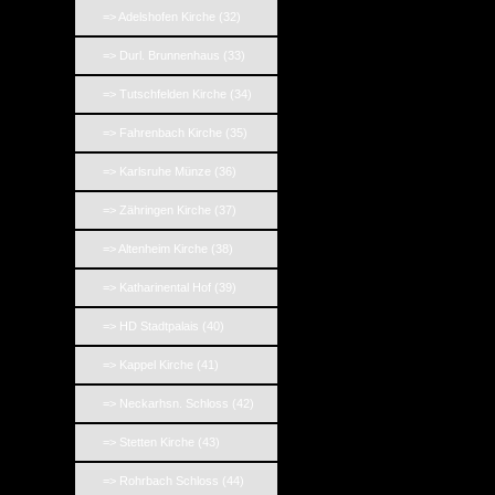
=> Adelshofen Kirche (32)
=> Durl. Brunnenhaus (33)
=> Tutschfelden Kirche (34)
=> Fahrenbach Kirche (35)
=> Karlsruhe Münze (36)
=> Zähringen Kirche (37)
=> Altenheim Kirche (38)
=> Katharinental Hof (39)
=> HD Stadtpalais (40)
=> Kappel Kirche (41)
=> Neckarhsn. Schloss (42)
=> Stetten Kirche (43)
=> Rohrbach Schloss (44)