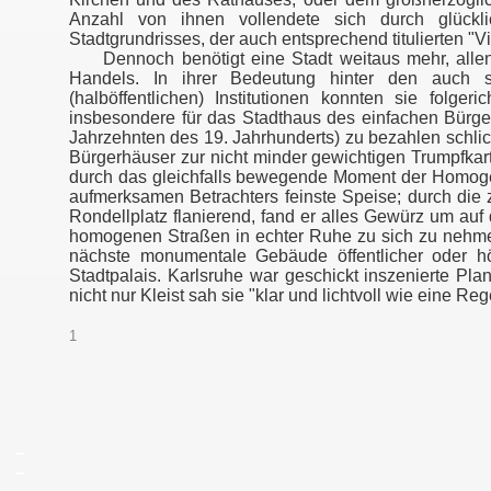
Anzahl von ihnen vollendete sich durch glückl
Stadtgrundrisses, der auch entsprechend titulierten "Vi
Dennoch benötigt eine Stadt weitaus mehr, allen
Handels. In ihrer Bedeutung hinter den auch sie
(halböffentlichen) Institutionen konnten sie folge
insbesondere für das Stadthaus des einfachen Bürge
Jahrzehnten des 19. Jahrhunderts) zu bezahlen schli
Bürgerhäuser zur nicht minder gewichtigen Trumpfka
durch das gleichfalls bewegende Moment der Homogen
aufmerksamen Betrachters feinste Speise; durch die 
Rondellplatz flanierend, fand er alles Gewürz um au
homogenen Straßen in echter Ruhe zu sich zu nehme
nächste monumentale Gebäude öffentlicher oder hö
Stadtpalais. Karlsruhe war geschickt inszenierte Pla
nicht nur Kleist sah sie "klar und lichtvoll wie eine R
1
_
_
_