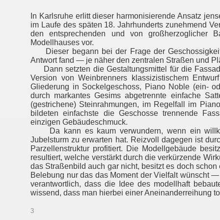
In Karlsruhe erlitt dieser harmonisierende Ansatz je
im Laufe des späten 18. Jahrhunderts zunehmend Ver
den entsprechenden und von großherzoglicher Bau
Modellhauses vor.
Dieser begann bei der Frage der Geschossigkeit, w
Antwort fand — je näher den zentralen Straßen und Plä
Dann setzten die Gestaltungsmittel für die Fassad
Version von Weinbrenners klassizistischem Entwurf 
Gliederung in Sockelgeschoss, Piano Noble (ein- o
durch markantes Gesims abgetrennte einfache Satt
(gestrichene) Steinrahmungen, im Regelfall im Pian
bildeten einfachste die Geschosse trennende Fa
einzigen Gebäudeschmuck.
Da kann es kaum verwundern, wenn ein willkürlic
Jubelsturm zu erwarten hat. Reizvoll dagegen ist durc
Parzellenstruktur profitiert. Die Modellgebäude bes
resultiert, welche verstärkt durch die verkürzende Wi
das Straßenbild auch gar nicht, besitzt es doch scho
Belebung nur das das Moment der Vielfalt wünscht — eine
verantwortlich, dass die Idee des modellhaft bebaut
wissend, dass man hierbei einer Aneinanderreihung tol
3