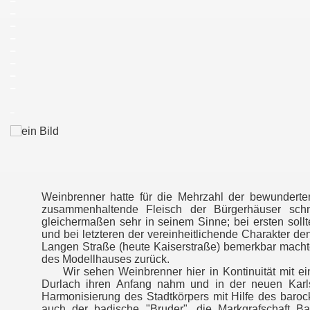
_
_
_
_
_
_
_
_
Weinbrenner hatte für die Mehrzahl der bewunderte
zusammenhaltende Fleisch der Bürgerhäuser schne
gleichermaßen sehr in seinem Sinne; bei ersten sol
und bei letzteren der vereinheitlichende Charakter d
Langen Straße (heute Kaiserstraße) bemerkbar machte
des Modellhauses zurück.
Wir sehen Weinbrenner hier in Kontinuität mit eine
Durlach ihren Anfang nahm und in der neuen Karls
Harmonisierung des Stadtkörpers mit Hilfe des baro
auch der badische "Bruder", die Markgrafschaft B