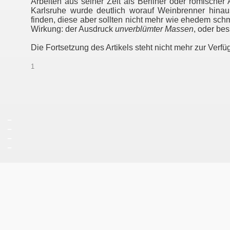
Arbeiten aus seiner Zeit als Berliner oder römische
Karlsruhe wurde deutlich worauf Weinbrenner hina
finden, diese aber sollten nicht mehr wie ehedem sch
Wirkung: der Ausdruck
unverblümter Massen
, oder be
Die Fortsetzung des Artikels steht nicht mehr zur Verfü
1
_
_
_
_