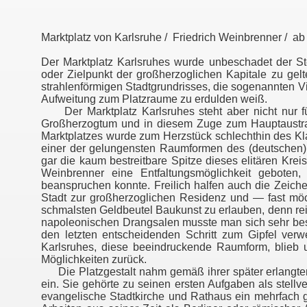
Marktplatz von Karlsruhe / Friedrich Weinbrenner / a
Der Marktplatz Karlsruhes wurde unbeschadet der St
oder Zielpunkt der großherzoglichen Kapitale zu gel
strahlenförmigen Stadtgrundrisses, die sogenannten V
Aufweitung zum Platzraume zu erdulden weiß.
Der Marktplatz Karlsruhes steht aber nicht nur für 
Großherzogtum und in diesem Zuge zum Hauptaustra
Marktplatzes wurde zum Herzstück schlechthin des Kl
einer der gelungensten Raumformen des (deutschen) 
gar die kaum bestreitbare Spitze dieses elitären Kre
Weinbrenner eine Entfaltungsmöglichkeit geboten
beanspruchen konnte. Freilich halfen auch die Zeiche
Stadt zur großherzoglichen Residenz und — fast m
schmalsten Geldbeutel Baukunst zu erlauben, denn re
napoleonischen Drangsalen musste man sich sehr bes
den letzten entscheidenden Schritt zum Gipfel verw
Karlsruhes, diese beeindruckende Raumform, blieb u
Möglichkeiten zurück.
Die Platzgestalt nahm gemäß ihrer später erlangten
ein. Sie gehörte zu seinen ersten Aufgaben als stellv
evangelische Stadtkirche und Rathaus ein mehrfach 