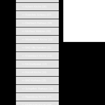
=> Achern Kirche (06)
_
_
=> Rotenfels Schloss (07)
_
_
=> Eberbach Rathaus (08)
_
_
_
=> KA Haus Weltzien (09)
_
=> Münchweier Kirche (10)
=> BAD Villa Hamilton (11)
=> K'steinbach Kirche (12)
=> KA Stadtpalais (13)
=> Kürzell Kirche (14)
=> BAD Kurhaus (15)
=> Schopfhm. Rathaus (16)
=> Rippoldsau Kirche (17)