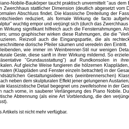
ano-Nobile-Baukörper taucht praktisch unvermittelt "aus dem
 Zwerchhaus stattlicher Dimension (deutlich abgesetzt vom D
ormalen Abschluss findet. Die klassische Dreiteilung der Fa
ntschieden reduziert, als formale Wirkung de facto aufgeh
kulptur" wuchtig empor und verjüngt sich (durch das Zwerchhau
Wirkung signifikant hilfreich auch die Fensterrahmungen. A
rs; umso graphischer wirken diese Rahmungen, die die "Verle
duzieren. Reizvoll auch die Eingangspartie, die als rechte
eschnittene dorische Pfeiler säumen und veredeln den Eintritt.
enden, wie immer im Weinbrenner-Stil nur wenigen Details 
turale Geste, diese sanft in ihrer Wirkung mildernd. So erziel
räsentative "Grundausstattung") auf Rundkonsolen in ihr
ikalen. Auf gleiche Weise fungieren die hölzernen Klappläden,
aten (Klappläden und Fenster einzeln betrachtet) in der Gesam
ndsätzlichen Gestaltungsideen des (weinbrennerschen) Klassi
ach neben dem skulpturalen Effekt jener gelungenen Austarieru
klassizistische Detail begegnet uns zweifelsohne in der Gesta
nach vorne, in sauberer Verlängerung des Piano Nobile. Du
optische Abtrennung (als eine Art Vorblendung, die den verjü
st).
Artikels ist nicht mehr verfügbar.