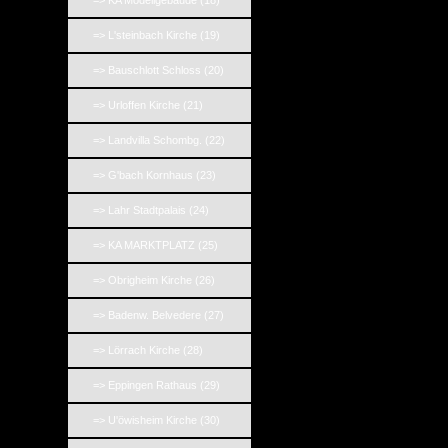
=> KA Modellgebäude (18)
=> L'steinbach Kirche (19)
=> Bauschlott Schloss (20)
=> Urloffen Kirche (21)
=> Landvilla Schombg. (22)
=> G'bach Kornhaus (23)
=> Lahr Stadtpalais (24)
=> KA MARKTPLATZ (25)
=> Obrigheim Kirche (26)
=> Badenw. Belvedere (27)
=> Lörrach Kirche (28)
=> Eppingen Rathaus (29)
=> U'öwisheim Kirche (30)