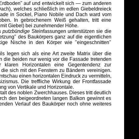
 Erdboden" auf und entwickelt sich — zum anderen
ach), welches schließlich im edlen Giebeldreieck
ssade in Sockel, Piano Nobile und Dach ward vom
oben. In gebrochenem Weiß gehalten, tritt eine
s mit Giebel) bei zunehmender Höhe.
ls
putzbündige
Steinfassungen unterstützen sie die
tzung" des Baukörpers ganz auf die eigentlichen
ckige Nische in den Körper wie "eingeschnitten"
legen sich als eine Art zweite Matrix über die
en die beiden nur wenig vor die Fassade tretenden
er klaren Horizontalen eine Gegentendenz zur
 die sich mit den Fenstern zu Bändern vereinigen.
tschau einen horizontalen Eindruck zu vermitteln,
zismus. Die treffliche Wirkung der Frontfassade
ng von Vertikale und Horizontale.
lt des noblen Zwerchhauses. Dieses tritt deutlich
rch den beigeordneten langen Balkon gewinnt es
ngenden Verlauf des Baukörper noch ohne weiteres