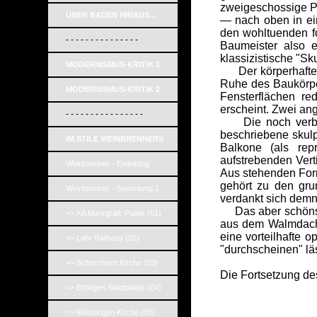
zweigeschossige Pi
ÜBER BADEN HINAUS...
— nach oben in ein
den wohltuenden f
- - - - - - - - - - - - - - -
Baumeister also e
klassizistische "S
MODERNISMUS-KRITIK 1
Der körperhaften 
Ruhe des Baukörpe
MODERNISMUS-KRITIK 2
Fensterflächen re
erscheint. Zwei ang
- - - - - - - - - - - - - - - -
Die noch verbleib
beschriebene skulp
IM STILE WEINBRENNERS
Balkone (als rep
aufstrebenden Vert
Weinbrenner - Einleitung
Aus stehenden Form
gehört zu den gru
Weinbrenner - Sammlung 1
verdankt sich demn
Das aber schönste 
=> KA Markgräfl. Palais (01)
aus dem Walmdach 
eine vorteilhafte 
=> Lahr Rathaus (02)
"durchscheinen" läs
=> Scherzheim Kirche (03)
Die Fortsetzung des 
=> Ettlingen Stadtpalais (04)
=> Wössingen Kirche (05)