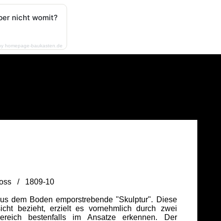
ber nicht womit?
by homepage-baukasten.de
 Voss / 1809-10
m aus dem Boden emporstrebende "Skulptur". Diese
cht bezieht, erzielt es vornehmlich durch zwei
reich bestenfalls im Ansatze erkennen. Der