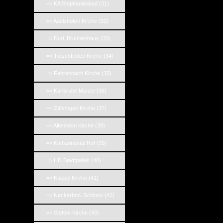
=> KA Stephanienbad (31)
=> Adelshofen Kirche (32)
=> Durl. Brunnenhaus (33)
=> Tutschfelden Kirche (34)
=> Fahrenbach Kirche (35)
=> Karlsruhe Münze (36)
=> Zähringen Kirche (37)
=> Altenheim Kirche (38)
=> Katharinental Hof (39)
=> HD Stadtpalais (40)
=> Kappel Kirche (41)
=> Neckarhsn. Schloss (42)
=> Stetten Kirche (43)