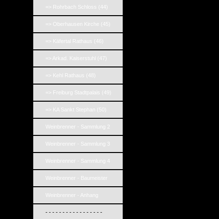
=> Rohrbach Schloss (44)
=> Oberhausen Kirche (45)
=> Käfertal Rathaus (46)
=> Arkad. Kaiserstuhl (47)
=> Kehl Rathaus (48)
=> Freiburg Stadtpalais (49)
=> KA Sankt Stephan (50)
Weinbrenner - Sammlung 2
Weinbrenner - Sammlung 3
Weinbrenner - Sammlung 4
Weinbrenner - Baumeister
Weinbrenner - Anhang
- - - - - - - - - - - - - - - - -