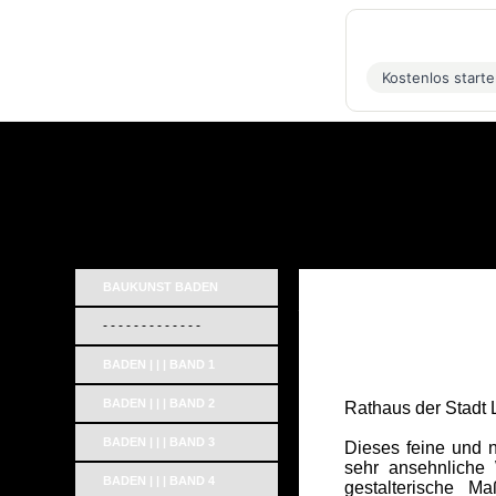
Kostenlos start
BAUKUNST BADEN
_
- - - - - - - - - - - - -
BADEN | | | BAND 1
BADEN | | | BAND 2
Rathaus der Stadt
BADEN | | | BAND 3
Dieses feine und n
sehr ansehnliche 
BADEN | | | BAND 4
gestalterische M