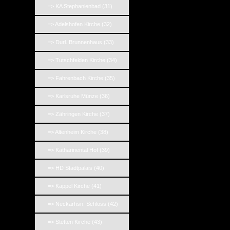
=> KA Stephanienbad (31)
=> Adelshofen Kirche (32)
=> Durl. Brunnenhaus (33)
=> Tutschfelden Kirche (34)
=> Fahrenbach Kirche (35)
=> Karlsruhe Münze (36)
=> Zähringen Kirche (37)
=> Altenheim Kirche (38)
=> Katharinental Hof (39)
=> HD Stadtpalais (40)
=> Kappel Kirche (41)
=> Neckarhsn. Schloss (42)
=> Stetten Kirche (43)