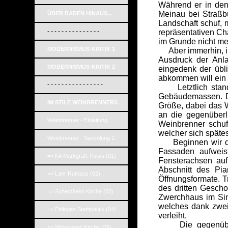
Während er in den
Meinau bei Straßb
ÜBER BADEN HINAUS...
Landschaft schuf, 
- - - - - - - - - - - - - - -
repräsentativen Ch
im Grunde nicht me
MODERNISMUS-KRITIK 1
Aber immerhin, inv
Ausdruck der Anl
MODERNISMUS-KRITIK 2
eingedenk der üb
abkommen will ein 
- - - - - - - - - - - - - - - -
Letztlich stand o
Gebäudemassen. Die
IM STILE WEINBRENNERS
Größe, dabei das 
an die gegenüberl
Weinbrenner - Einleitung
Weinbrenner schuf
welcher sich späte
Weinbrenner - Sammlung 1
Beginnen wir die 
Fassaden aufweis
=> KA Markgräfl. Palais (01)
Fensterachsen auf
Abschnitt des Pi
=> Lahr Rathaus (02)
Öffnungsformate. T
des dritten Gescho
=> Scherzheim Kirche (03)
Zwerchhaus im Sin
welches dank zwei
=> Ettlingen Stadtpalais (04)
verleiht.
Die gegenüber li
=> Wössingen Kirche (05)