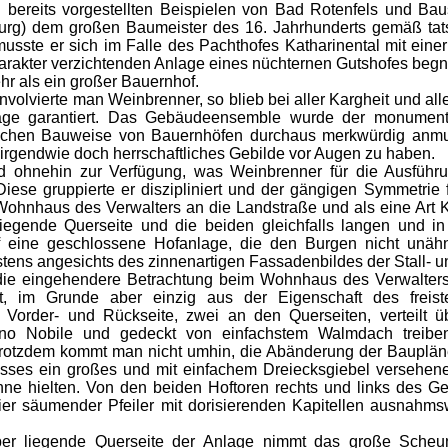
 bereits vorgestellten Beispielen von Bad Rotenfels und B
urg) dem großen Baumeister des 16. Jahrhunderts gemäß tatsä
musste er sich im Falle des Pachthofes Katharinental mit eine
arakter verzichtenden Anlage eines nüchternen Gutshofes be
hr als ein großer Bauernhof.
olvierte man Weinbrenner, so blieb bei aller Kargheit und all
age garantiert. Das Gebäudeensemble wurde der monumenta
lichen Bauweise von Bauernhöfen durchaus merkwürdig anm
irgendwie doch herrschaftliches Gebilde vor Augen zu haben.
hnehin zur Verfügung, was Weinbrenner für die Ausführung 
se gruppierte er diszipliniert und der gängigen Symmetrie 
Wohnhaus des Verwalters an die Landstraße und als eine Art
iegende Querseite und die beiden gleichfalls langen und in
 eine geschlossene Hofanlage, die den Burgen nicht unähnl
stens angesichts des zinnenartigen Fassadenbildes der Stall- 
eingehendere Betrachtung beim Wohnhaus des Verwalters (
t, im Grunde aber einzig aus der Eigenschaft des freis
 Vorder- und Rückseite, zwei an den Querseiten, verteilt
ano Nobile und gedeckt von einfachstem Walmdach treiben
rotzdem kommt man nicht umhin, die Abänderung der Baupläne
sses ein großes und mit einfachem Dreiecksgiebel versehene
ne hielten. Von den beiden Hoftoren rechts und links des G
er säumender Pfeiler mit dorisierenden Kapitellen ausnahm
egende Querseite der Anlage nimmt das große Scheunen