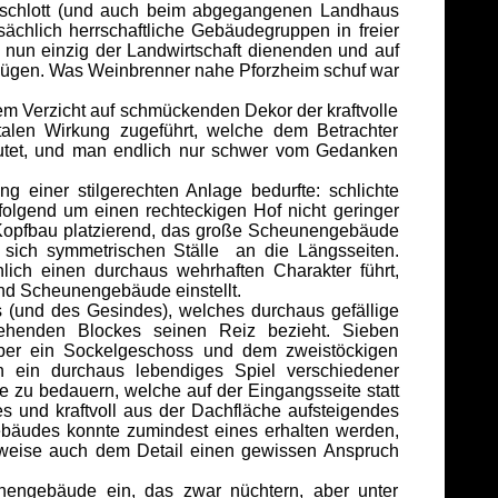
auschlott (und auch beim abgegangenen Landhaus
chlich herrschaftliche Gebäudegruppen in freier
r nun einzig der Landwirtschaft dienenden und auf
gnügen. Was Weinbrenner nahe Pforzheim schuf war
em Verzicht auf schmückenden Dekor der kraftvolle
len Wirkung zugeführt, welche dem Betrachter
utet, und man endlich nur schwer vom Gedanken
einer stilgerechten Anlage bedurfte: schlichte
folgend um einen rechteckigen Hof nicht geringer
 Kopfbau platzierend, das große Scheunengebäude
 sich symmetrischen Ställe an die Längsseiten.
ich einen durchaus wehrhaften Charakter führt,
und Scheunengebäude einstellt.
und des Gesindes), welches durchaus gefällige
tehenden Blockes seinen Reiz bezieht. Sieben
 über ein Sockelgeschoss und dem zweistöckigen
 ein durchaus lebendiges Spiel verschiedener
 zu bedauern, welche auf der Eingangsseite statt
s und kraftvoll aus der Dachfläche aufsteigendes
ebäudes konnte zumindest eines erhalten werden,
sweise auch dem Detail einen gewissen Anspruch
gebäude ein, das zwar nüchtern, aber unter