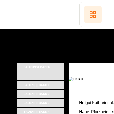
BAUKUNST BADEN
- - - - - - - - - - - - -
_
BADEN | | | BAND 1
BADEN | | | BAND 2
Hofgut Katharinen
BADEN | | | BAND 3
Nahe Pforzheim ko
BADEN | | | BAND 4