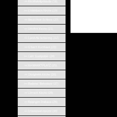
=> KA Modellgebäude (18)
_
_
_
=> L'steinbach Kirche (19)
_
_
=> Bauschlott Schloss (20)
_
_
=> Urloffen Kirche (21)
=> Landvilla Schombg. (22)
=> G'bach Kornhaus (23)
=> Lahr Stadtpalais (24)
=> KA MARKTPLATZ (25)
=> Obrigheim Kirche (26)
=> Badenw. Belvedere (27)
=> Lörrach Kirche (28)
=> Eppingen Rathaus (29)
=> U'öwisheim Kirche (30)