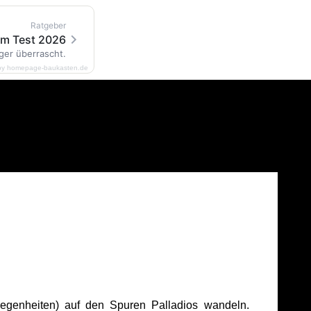
Ratgeber
im Test 2026
ger überrascht.
by homepage-baukasten.de
egenheiten) auf den Spuren Palladios wandeln.