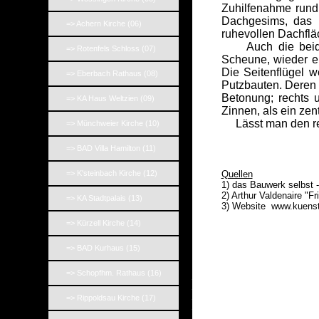
Zuhilfenahme rund
Dachgesims, das b
=> Achern Kirche (06)
ruhevollen Dachfläc
Auch die beiden S
=> Rotenfels Schloss (07)
Scheune, wieder ei
Die Seitenflügel w
=> Eberbach Rathaus (08)
Putzbauten. Deren 
Betonung; rechts 
=> KA Haus Weltzien (09)
Zinnen, als ein zen
Lässt man den rein
=> Münchweier Kirche (10)
_
_
=> BAD Villa Hamilton (11)
_
=> K'steinbach Kirche (12)
Quellen
1) das Bauwerk selbst 
2) Arthur Valdenaire "F
=> KA Stadtpalais (13)
3) Website
www.kuenstl
=> Kürzell Kirche (14)
=> BAD Kurhaus (15)
=> Schopfhm. Rathaus (16)
_
_
_
=> Rippoldsau Kirche (17)
_
_