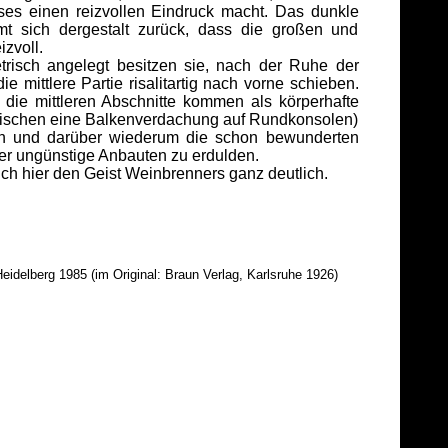
es einen reizvollen Eindruck macht. Das dunkle
t sich dergestalt zurück, dass die großen und
izvoll.
isch angelegt besitzen sie, nach der Ruhe der
 mittlere Partie risalitartig nach vorne schieben.
 die mittleren Abschnitte kommen als körperhafte
zwischen eine Balkenverdachung auf Rundkonsolen)
gen und darüber wiederum die schon bewunderten
ider ungünstige Anbauten zu erdulden.
h hier den Geist Weinbrenners ganz deutlich.
Heidelberg 1985 (im Original: Braun Verlag, Karlsruhe 1926)