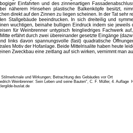
bogiger Einfahrten und des zinnenartigen Fassadenabschluss
ei näherem Hinsehen plastische Balkenköpfe besitzt, nimm
hen direkt auf den Zinnen zu liegen scheinen. In der Tat sehr re
tallgebäude beeindrucken. In sich dreiteilig und symmetr
nen wuchtigen, beinahe bulligen Eindruck indem sie jeweils die
eisen für Weinbrenner untypisch feingliedriges Fachwerk auf,
Mitte erfährt durch zwei übereinander gesetzte Eingänge (da
und links davon spannungsvolle (fast) quadratische Öffnun
trales Motiv der Hofanlage. Beide Mittelrisalite haben heute le
en Zweckbau eine zeitlang auf sich wirken, vernimmt man auc
- Stilmerkmale und Wirkungen; Betrachtung des Gebäudes vor Ort
riedrich Weinbrenner: Sein Leben und seine Bauten", C. F. Müller, 4. Auflage 
ergilde-buslat.de