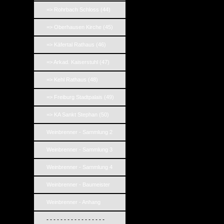
=> Rohrbach Schloss (44)
=> Oberhausen Kirche (45)
=> Käfertal Rathaus (46)
=> Arkad. Kaiserstuhl (47)
=> Kehl Rathaus (48)
=> Freiburg Stadtpalais (49)
=> KA Sankt Stephan (50)
Weinbrenner - Sammlung 2
Weinbrenner - Sammlung 3
Weinbrenner - Sammlung 4
Weinbrenner - Baumeister
Weinbrenner - Anhang
- - - - - - - - - - - - - - - - -