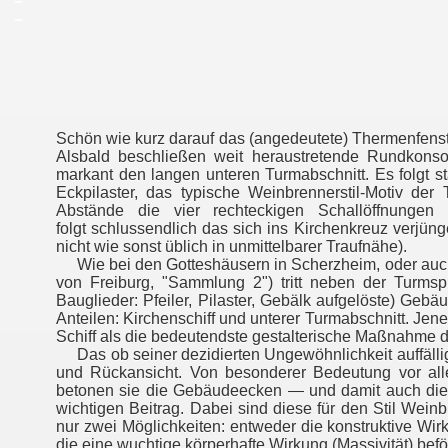
_
Schön wie kurz darauf das (angedeutete) Thermenfens
Alsbald beschließen weit heraustretende Rundkonsol
markant den langen unteren Turmabschnitt. Es folgt s
Eckpilaster, das typische Weinbrennerstil-Motiv der
Abstände die vier rechteckigen Schallöffnungen
folgt schlussendlich das sich ins Kirchenkreuz verjüng
nicht wie sonst üblich in unmittelbarer Traufnähe).
Wie bei den Gotteshäusern in Scherzheim, oder auch i
von Freiburg, "Sammlung 2") tritt neben der Turmspi
Bauglieder: Pfeiler, Pilaster, Gebälk aufgelöste) Geb
Anteilen: Kirchenschiff und unterer Turmabschnitt. Jen
Schiff als die bedeutendste gestalterische Maßnahme d
Das ob seiner dezidierten Ungewöhnlichkeit auffälli
und Rückansicht. Von besonderer Bedeutung vor all
betonen sie die Gebäudeecken — und damit auch die ve
wichtigen Beitrag. Dabei sind diese für den Stil Wei
nur zwei Möglichkeiten: entweder die konstruktive Wir
die eine wuchtige körperhafte Wirkung (Massivität) befö