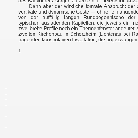
des Baukörpers, sorgen außerdem für belebende Abw
Dann aber der wirkliche formale Anspruch: der st
vertikale und dynamische Geste — ohne "einfangende
von der auffällig langen Rundbogennische der 
typischen ausladenden Kapitellen, die jeweils ein 
zwei breite Profile noch ein Thermenfenster andeutet.
zweiten Kirchenbau in Scherzheim (Lichtenau bei Rast
tragenden konstruktiven Installation, die ungezwungen
1
_
_
_
_
_
_
_
_
_
_
_