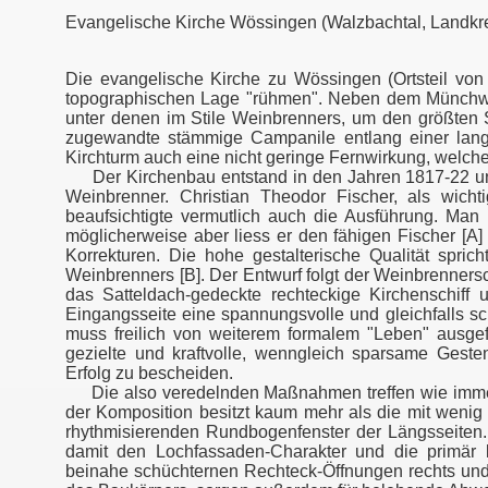
Evangelische Kirche Wössingen (Walzbachtal, Landkre
Die evangelische Kirche zu Wössingen (Ortsteil von 
topographischen Lage "rühmen". Neben dem Münchweie
unter denen im Stile Weinbrenners, um den größten S
zugewandte stämmige Campanile entlang einer lang
Kirchturm auch eine nicht geringe Fernwirkung, welc
Der Kirchenbau entstand in den Jahren 1817-22 und 
Weinbrenner. Christian Theodor Fischer, als wicht
beaufsichtigte vermutlich auch die Ausführung. Ma
möglicherweise aber liess er den fähigen Fischer [A]
Korrekturen. Die hohe gestalterische Qualität sprich
Weinbrenners [B]. Der Entwurf folgt der Weinbrenners
das Satteldach-gedeckte rechteckige Kirchenschiff
Eingangsseite eine spannungsvolle und gleichfalls sch
muss freilich von weiterem formalem "Leben" ausgef
gezielte und kraftvolle, wenngleich sparsame Ges
Erfolg zu bescheiden.
Die also veredelnden Maßnahmen treffen wie immer 
der Komposition besitzt kaum mehr als die mit wenig
rhythmisierenden Rundbogenfenster der Längsseiten. D
damit den Lochfassaden-Charakter und die primär kö
beinahe schüchternen Rechteck-Öffnungen rechts und 