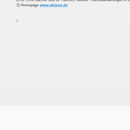
3) Homepage
www.ekiwoe.de
_
_
2
_
_
_
_
_
_
_
_
__
_