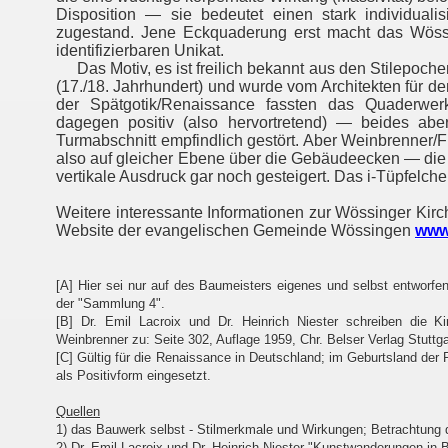
Disposition — sie bedeutet einen stark individuali
zugestand. Jene Eckquaderung erst macht das Wössi
identifizierbaren Unikat.
Das Motiv, es ist freilich bekannt aus den Stilepoche
(17./18. Jahrhundert) und wurde vom Architekten für de
der Spätgotik/Renaissance fassten das Quaderwerk
dagegen positiv (also hervortretend) — beides abe
Turmabschnitt empfindlich gestört. Aber Weinbrenner/F
also auf gleicher Ebene über die Gebäudeecken — die W
vertikale Ausdruck gar noch gesteigert. Das i-Tüpfelche
Weitere interessante Informationen zur Wössinger Kir
Website der evangelischen Gemeinde Wössingen
www
[A] Hier sei nur auf des Baumeisters eigenes und selbst entworf
der "Sammlung 4".
[B] Dr. Emil Lacroix und Dr. Heinrich Niester schreiben die K
Weinbrenner zu: Seite 302, Auflage 1959, Chr. Belser Verlag Stuttga
[C] Gültig für die Renaissance in Deutschland; im Geburtsland der
als Positivform eingesetzt.
Quellen
1) das Bauwerk selbst - Stilmerkmale und Wirkungen; Betrachtung
2) Dr. Emil Lacroix und Dr. Heinrich Niester "Kunstwanderungen in 