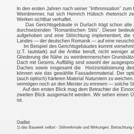
In den ersten Jahren nach seiner "Inthronisation" zum
Weinbrenner, hat sich Heinrich Hübsch rhetorisch zw
Werken sichtbar verhaftet.
Das Gerichtsgebäude in Durlach trägt schon alle Z
durchsetzenden "Romantischen Stils". Dieser bedeute
aufgehoben und eine Stilrichtung implementiert, die
Landes — der deutschen Romanik — auf eine neuschöp
Im Beispiel des Gerichtsgebäudes kommt vornehmlich 
(z.T. lautstark) auf die Antike beruft, nicht wenig
Gliederung die Nähe zu weinbrennerschen Grundsätze
Dach mit Gesims. Auffällig sind sowohl der ausgespr
Daches sowie insgesamt die Horizontalisierung des
können wie das gewählte Fassadenmaterial. Der opt
(auch optisch) härteren Material Naturstein zu weiche
vermögen noch an den Meister zu erinnern — solche St
Auf den ersten Blick mag dem Betrachter die Einordn
zweiten Blick ausgemacht werden. Wir sehen einen Ü
ist.
_
_
_
Quellen
1) das Bauwerk selbst - Stilmerkmale und Wirkungen; Betrachtung