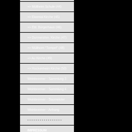
=> Müllheim Schule (44)
=> Eisental Kirche (45)
=> Ettl. Bürgerhaus (46)
=> Durmershm. Kirche (47)
=> Müllheim "Tempel" (48)
=> Au Kirche (49)
=> Hockenheim Kirche (50)
Weinbrenner - Sammlung 3
Weinbrenner - Sammlung 4
Weinbrenner - Baumeister
Weinbrenner - Anhang
- - - - - - - - - - - - - - - - -
IMPRESSUM