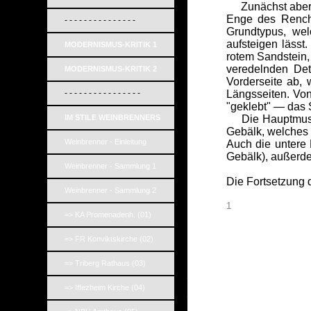
Zunächst aber, w
Enge des Rencht
- - - - - - - - - - - - - - -
Grundtypus, wel
aufsteigen lässt
MODERNISMUS-KRITIK 1
rotem Sandstein,
veredelnden Det
MODERNISMUS-KRITIK 2
Vorderseite ab,
- - - - - - - - - - - - - - - -
Längsseiten. Von
"geklebt" — das 
IM STILE WEINBRENNERS
Die Hauptmusik f
Gebälk, welches 
Weinbrenner - Einleitung
Auch die untere 
Gebälk), außerde
Weinbrenner - Sammlung 1
Die Fortsetzung d
Weinbrenner - Sammlung 2
1
=> KA Promenadenh. (01)
=> FR Konviktskirche (02)
=> Triberg Rathaus (03)
_
=> Iffezheim Kirche (04)
_