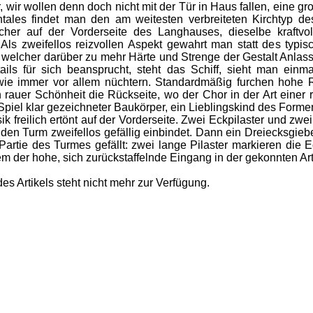
ir wollen denn doch nicht mit der Tür in Haus fallen, eine g
ales findet man den am weitesten verbreiteten Kirchtyp des
cher auf der Vorderseite des Langhauses, dieselbe kraftv
. Als zweifellos reizvollen Aspekt gewahrt man statt des typ
 welcher darüber zu mehr Härte und Strenge der Gestalt Anlas
ails für sich beansprucht, steht das Schiff, sieht man ein
 wie immer vor allem nüchtern. Standardmäßig furchen hohe R
 rauer Schönheit die Rückseite, wo der Chor in der Art eine
Spiel klar gezeichneter Baukörper, ein Lieblingskind des Form
reilich ertönt auf der Vorderseite. Zwei Eckpilaster und zwei
den Turm zweifellos gefällig einbindet. Dann ein Dreiecksgiebe
Partie des Turmes gefällt: zwei lange Pilaster markieren die
m der hohe, sich zurückstaffelnde Eingang in der gekonnten Ar
es Artikels steht nicht mehr zur Verfügung.