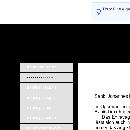
Tipp:
Eine eig
BAUKUNST BADEN
- - - - - - - - - - - - -
BADEN | | | BAND 1
Sankt Johannes 
BADEN | | | BAND 2
In Oppenau im g
BADEN | | | BAND 3
Baptist im übrige
Das Extravagant
BADEN | | | BAND 4
lässt sich auch 
immer das Auge 
ÜBER BADEN HINAUS...