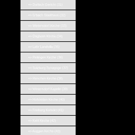
=> Durlach Gericht (31)
=> G'bach Stadthaus (32)
=> Wintersdorf Kirche (33)
=> Ötigheim Kirche (34)
=> Lahr Landvilla (35)
=> Reilingen Kirche (36)
=> Sulzburg Synagoge (37)
=> Renchen Kirche (38)
=> Wintersdorf Kapelle (39)
=> Hofstetten Kirche (40)
=> Freiburg Konvikt (41)
=> Kehl Kirche (42)
=> Auggen Kirche (43)