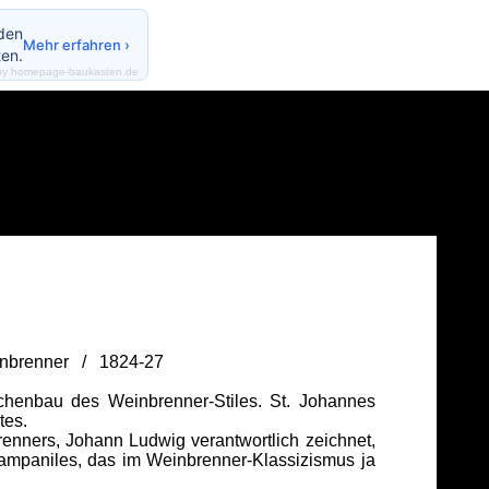
nden
Mehr erfahren ›
en.
by homepage-baukasten.de
inbrenner / 1824-27
henbau des Weinbrenner-Stiles. St. Johannes
tes.
nners, Johann Ludwig verantwortlich zeichnet,
s Campaniles, das im Weinbrenner-Klassizismus ja