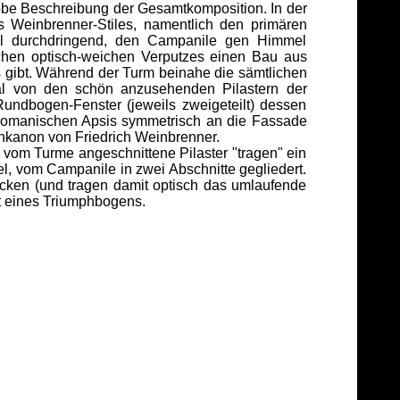
robe Beschreibung der Gesamtkomposition. In der
 Weinbrenner-Stiles, namentlich den primären
oll durchdringend, den Campanile gen Himmel
ischen optisch-weichen Verputzes einen Bau aus
s gibt. Während der Turm beinahe die sämtlichen
mal von den schön anzusehenden Pilastern der
undbogen-Fenster (jeweils zweigeteilt) dessen
r romanischen Apsis symmetrisch an die Fassade
enkanon von Friedrich Weinbrenner.
 vom Turme angeschnittene Pilaster "tragen" ein
l, vom Campanile in zwei Abschnitte gegliedert.
 Ecken (und tragen damit optisch das umlaufende
t eines Triumphbogens.