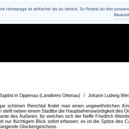
ene Homepage ist einfacher als du denkst. So findest du den passe
Baukast
powered 
Baptist in Oppenau (Landkreis Ortenau) / Johann Ludwig We
ar schönen Renchtal findet man einen ungewöhnlichen Kirc
n stellt neben einem Stadttor die Hauptsehenswürdigkeit des Or
e des Äußeren, für welches sich der Neffe Friedrich Weinbre
mit nur flüchtigem Blick sofort erfassen: es ist die Spitze de
fangende Glockengeschoss.