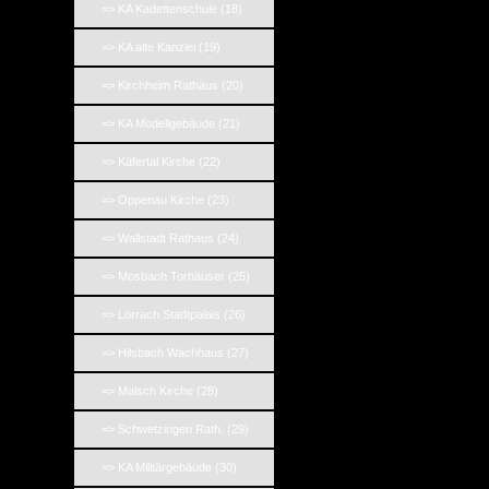
=> KA Kadettenschule (18)
=> KA alte Kanzlei (19)
=> Kirchheim Rathaus (20)
=> KA Modellgebäude (21)
=> Käfertal Kirche (22)
=> Oppenau Kirche (23)
=> Wallstadt Rathaus (24)
=> Mosbach Torhäuser (25)
=> Lörrach Stadtpalais (26)
=> Hilsbach Wachhaus (27)
=> Malsch Kirche (28)
=> Schwetzingen Rath. (29)
=> KA Militärgebäude (30)