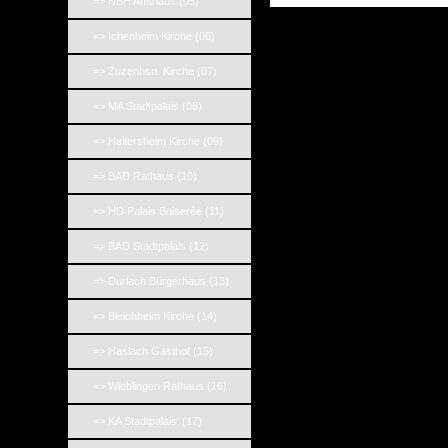
=> NBH Amthaus (05)
=> Ichenheim Kirche (06)
=> Zuzenhsn. Kirche (07)
=> MA Stadtpalais (08)
=> Heitersheim Kirche (09)
=> BAD Rathaus (10)
=> HD Palais Boiserée (11)
=> BAD Stadtpalais (12)
=> Durlach Bürgerhaus (13)
=> Bleichheim Kirche (14)
=> Haslach Gasthof (15)
=> Wieblingen Rathaus (16)
=> KA Stadtpalais' (17)