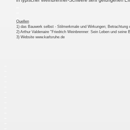
in typischer Weinbrenner-Schwere sehr gelungenen Ei
_
_
_
Quellen
1) das Bauwerk selbst - Stilmerkmale und Wirkungen; Betrachtung
2) Arthur Valdenaire "Friedrich Weinbrenner: Sein Leben und seine B
3) Website
www.karlsruhe.de
_
_
_
_
_
_
_
_
_
_
_
_
_