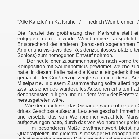
"Alte Kanzlei" in Karlsruhe / Friedrich Weinbrenner
Die Kanzlei des großherzoglichen Karlsruhe stellt
entgegen dem Entwurfe Weinbrenners ausgeführt u
Entsprechend der anderen (barocken) sogenannten "Zi
Anordnung vis-à-vis des Residenzschlosses platzierte
Schloss) zum homogenen Entwurf nehmen.
Der heute eher zusammenhanglos nach vorne tretende 
Komposition mit Säulenportikus gewidmet, welche zud
hätte. In diesem Falle hätte die Kanzlei eingedenk i
gemacht. Der Großherzog zeigte sich nicht dieser An
Mittelpartie. In diesem Zusammenhang sollte allerding
zwar zustehendes würdevolles Aussehen erhalten hätt
der ansonsten ruhigen und nur dem Motiv der Fenster
herausgetreten wäre.
Wie dem auch sei, das Gebäude wurde ohne den Säul
drittes Geschoss aufsetzte. Letzteres geschah immerhin
und ersetzte das von Weinbrenner verachtete Mansa
aufgezwungen hatte, durch das von Weinbrenner prefe
Im besonderen Maße erwähnenswert bleibt nur d
Quadratpfeiler und gleichfalls massiger Rundbögen ein