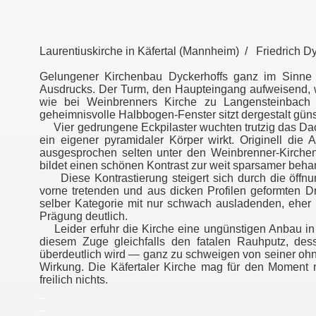
Laurentiuskirche in Käfertal (Mannheim) / Friedrich 
Gelungener Kirchenbau Dyckerhoffs ganz im Sinne d
Ausdrucks. Der Turm, den Haupteingang aufweisend, 
wie bei Weinbrenners Kirche zu Langensteinbach (
geheimnisvolle Halbbogen-Fenster sitzt dergestalt güns
Vier gedrungene Eckpilaster wuchten trutzig das Dach
ein eigener pyramidaler Körper wirkt. Originell die
ausgesprochen selten unter den Weinbrenner-Kirchen. 
bildet einen schönen Kontrast zur weit sparsamer behan
Diese Kontrastierung steigert sich durch die öffnun
vorne tretenden und aus dicken Profilen geformten D
selber Kategorie mit nur schwach ausladenden, eher 
Prägung deutlich.
Leider erfuhr die Kirche eine ungünstigen Anbau in 
diesem Zuge gleichfalls den fatalen Rauhputz, de
überdeutlich wird — ganz zu schweigen von seiner oh
Wirkung. Die Käfertaler Kirche mag für den Moment ni
freilich nichts.
_
_