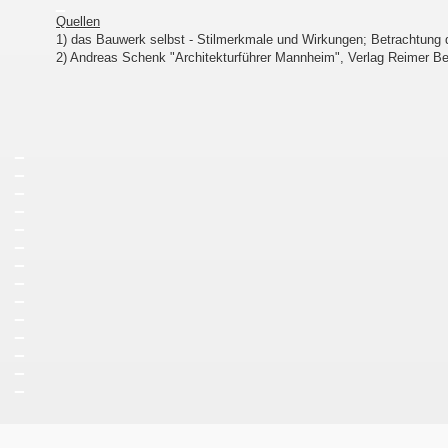
_
Quellen
1) das Bauwerk selbst - Stilmerkmale und Wirkungen; Betrachtung
2) Andreas Schenk "Architekturführer Mannheim", Verlag Reimer Be
_
_
_
_
_
_
_
_
_
_
_
_
_
_