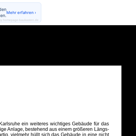
nden
Mehr erfahren ›
en.
by homepage-baukasten.de
 Karlsruhe ein weiteres wichtiges Gebäude für das
ügelige Anlage, bestehend aus einem größeren Längs-
tig, vielmehr hüllt sich das Gebäude in eine nicht