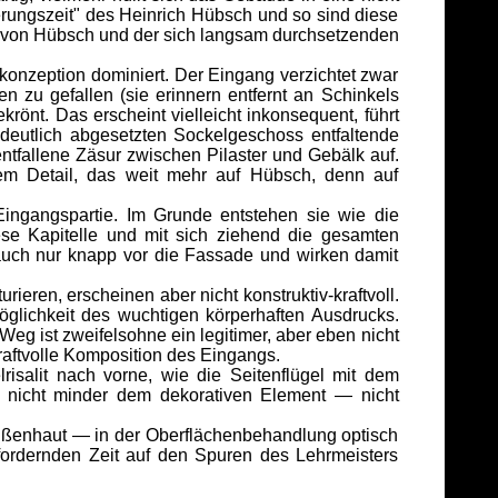
gierungszeit" des Heinrich Hübsch und so sind diese
h von Hübsch und der sich langsam durchsetzenden
onzeption dominiert. Der Eingang verzichtet zwar
 zu gefallen (sie erinnern entfernt an Schinkels
önt. Das erscheint vielleicht inkonsequent, führt
 deutlich abgesetzten Sockelgeschoss entfaltende
e entfallene Zäsur zwischen Pilaster und Gebälk auf.
em Detail, das weit mehr auf Hübsch, denn auf
ngangspartie. Im Grunde entstehen sie wie die
ese Kapitelle und mit sich ziehend die gesamten
 auch nur knapp vor die Fassade und wirken damit
ieren, erscheinen aber nicht konstruktiv-kraftvoll.
öglichkeit des wuchtigen körperhaften Ausdrucks.
eg ist zweifelsohne ein legitimer, aber eben nicht
aftvolle Komposition des Eingangs.
risalit nach vorne, wie die Seitenflügel mit dem
sich nicht minder dem dekorativen Element — nicht
Außenhaut — in der Oberflächenbehandlung optisch
fordernden Zeit auf den Spuren des Lehrmeisters