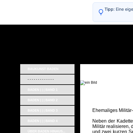
Tipp:
Eine eig
BAUKUNST BADEN
- - - - - - - - - - - - -
_
BADEN | | | BAND 1
BADEN | | | BAND 2
Ehemaliges Militär
BADEN | | | BAND 3
Neben der Kadetten
BADEN | | | BAND 4
Militär realisieren
und zwei kurzen Se
ÜBER BADEN HINAUS...