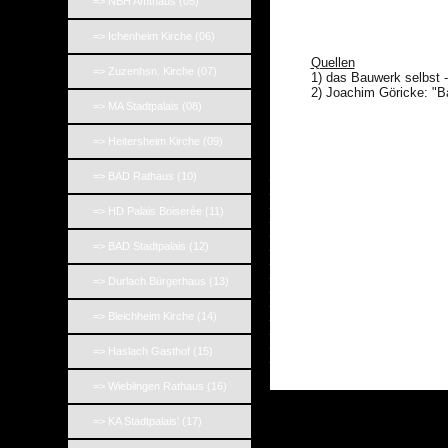
=> NBH Amthaus (05)
_
_
=> Ichenheim Kirche (06)
Quellen
=> Zuzenhsn. Kirche (07)
1) das Bauwerk selbst 
2) Joachim Göricke: "B
=> MA Stadtpalais (08)
=> Heitersheim Kirche (09)
_
=> BAD Rathaus (10)
_
_
=> HD Palais Boiserée (11)
_
_
_
=> BAD Stadtpalais (12)
_
_
=> Durlach Bürgerhaus (13)
_
_
_
=> Bleichheim Kirche (14)
_
_
=> Haslach Gasthof (15)
_
=> Wieblingen Rathaus (16)
=> KA Stadtpalais' (17)