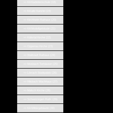
=> KA Kadettenschule (18)
=> KA alte Kanzlei (19)
=> Kirchheim Rathaus (20)
=> KA Modellgebäude (21)
=> Käfertal Kirche (22)
=> Oppenau Kirche (23)
=> Wallstadt Rathaus (24)
=> Mosbach Torhäuser (25)
=> Lörrach Stadtpalais (26)
=> Hilsbach Wachhaus (27)
=> Malsch Kirche (28)
=> Schwetzingen Rath. (29)
=> KA Militärgebäude (30)