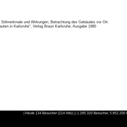
- Stilmerkmale und Wirkungen; Betrachtung des Gebäudes vor Ort
auten in Karlsruhe", Verlag Braun Karlsruhe, Ausgabe 1980
| Heute 134 Besucher (214 Hits) | | 1.295.320 Besucher, 5.952.200 