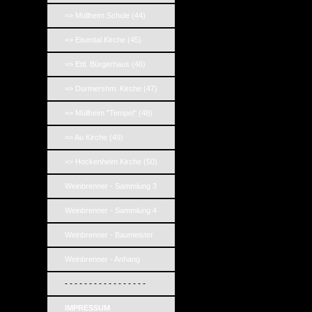
=> Müllheim Schule (44)
=> Eisental Kirche (45)
=> Ettl. Bürgerhaus (46)
=> Durmershm. Kirche (47)
=> Müllheim "Tempel" (48)
=> Au Kirche (49)
=> Hockenheim Kirche (50)
Weinbrenner - Sammlung 3
Weinbrenner - Sammlung 4
Weinbrenner - Baumeister
Weinbrenner - Anhang
- - - - - - - - - - - - - - - - -
IMPRESSUM