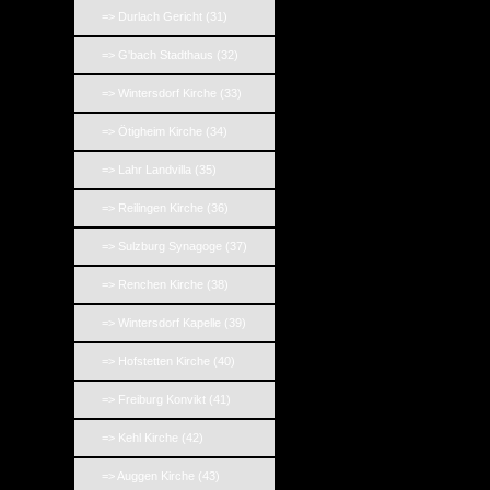
=> Durlach Gericht (31)
=> G'bach Stadthaus (32)
=> Wintersdorf Kirche (33)
=> Ötigheim Kirche (34)
=> Lahr Landvilla (35)
=> Reilingen Kirche (36)
=> Sulzburg Synagoge (37)
=> Renchen Kirche (38)
=> Wintersdorf Kapelle (39)
=> Hofstetten Kirche (40)
=> Freiburg Konvikt (41)
=> Kehl Kirche (42)
=> Auggen Kirche (43)