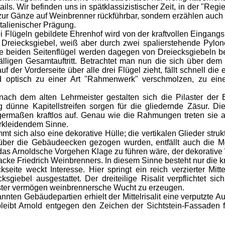
ils. Wir befinden uns in spätklassizistischer Zeit, in der "Re
 zur Gänze auf Weinbrenner rückführbar, sondern erzählen auc
alienischer Prägung.
lügeln gebildete Ehrenhof wird von der kraftvollen Eingangsk
Dreiecksgiebel, weiß aber durch zwei spalierstehende Pylonen
 beiden Seitenflügel werden dagegen von Dreiecksgiebeln bekr
lligen Gesamtauftritt. Betrachtet man nun die sich über dem
uf der Vorderseite über alle drei Flügel zieht, fällt schnell di
d optisch zu einer Art "Rahmenwerk" verschmolzen, zu ein
dem alten Lehrmeister gestalten sich die Pilaster der Ei
 dünne Kapitellstreifen sorgen für die gliedernde Zäsur. Di
nigermaßen kraftlos auf. Genau wie die Rahmungen treten sie
erkleidendem Sinne.
ich also eine dekorative Hülle; die vertikalen Glieder struktur
 über die Gebäudeecken gezogen wurden, entfällt auch die M
das Arnoldsche Vorgehen Klage zu führen wäre, der dekorative W
e Friedrich Weinbrenners. In diesem Sinne besteht nur die kr
 weckt Interesse. Hier springt ein reich verzierter Mittel
ksgiebel ausgestattet. Der dreiteilige Risalit verpflichtet 
ster vermögen weinbrennersche Wucht zu erzeugen.
en Gebäudepartien erhielt der Mittelrisalit eine verputzte 
bleibt Arnold entgegen den Zeichen der Sichtstein-Fassaden 