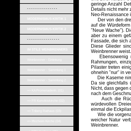
geringe Anzahl Deta
- - - - - - - - - - - - - - -
Details nicht mehr
Neo-Renaissance it
MODERNISMUS-KRITIK 1
Der von den drei F
auf die Würdeform 
MODERNISMUS-KRITIK 2
"Neue Wache"). Die
aber zu einem gefä
- - - - - - - - - - - - - - - -
Fassade, die sich a
Diese Glieder sin
IM STILE WEINBRENNERS
Weinbrenner weist.
Ebensowenig nach 
Weinbrenner - Einleitung
Rahmungen, einzig
Pilaster treten ei
Weinbrenner - Sammlung 1
ohnehin "nur" in v
Die Kaserne nimmt s
Weinbrenner - Sammlung 2
Da sie gleichfalls
Nicht, dass gegen 
=> KA Promenadenh. (01)
nach dem Geschmack
Auch die Rückseite
=> FR Konviktskirche (02)
würdevollen Dreiec
einmal die Eckpila
=> Triberg Rathaus (03)
Wie die vorgenannt
weicher Natur ver
=> Iffezheim Kirche (04)
Weinbrenner.
_