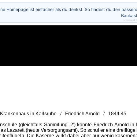
ene Homepage ist einfacher als du denkst. So findest du den passe
Baukast
powered 
-Krankenhaus in Karlsruhe / Friedrich Arnold / 1844-45
schule (gleichfalls Sammlung '2') konnte Friedrich Arnold in
, das Lazarett (heute Versorgungsamt). So schuf er eine dreifl
itenflügeln. Die Kaserne wirkt dabei aber nur wenig kasernenar