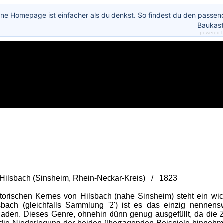
ene Homepage ist einfacher als du denkst. So findest du den passe
Baukast
powered 
 Hilsbach (Sinsheim, Rhein-Neckar-Kreis) / 1823
orischen Kernes von Hilsbach (nahe Sinsheim) steht ein wich
ach (gleichfalls Sammlung '2') ist es das einzig nennenswe
Baden. Dieses Genre, ohnehin dünn genug ausgefüllt, da die 
ie Niederlegung der beiden überragenden Beispiele hinnehmen: