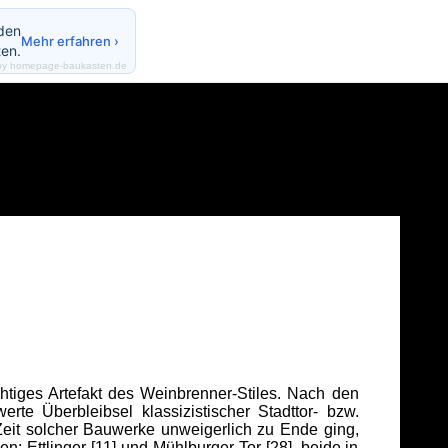
nden
Mehr erfahren ›
en.
by homepage-baukasten.de
tiges Artefakt des Weinbrenner-Stiles. Nach den
rte Überbleibsel klassizistischer Stadttor- bzw.
Zeit solcher Bauwerke unweigerlich zu Ende ging,
 Ettlinger [11] und Mühlburger Tor [28], beide in