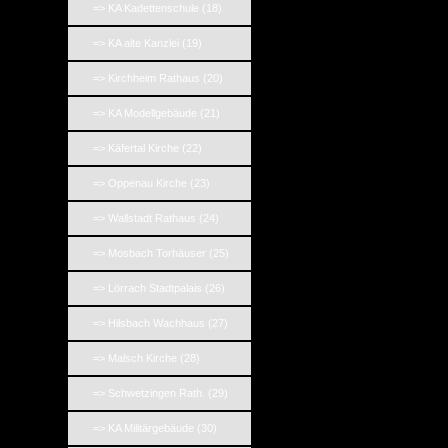
=> KA Kadettenschule (18)
=> KA alte Kanzlei (19)
=> Kirchheim Rathaus (20)
=> KA Modellgebäude (21)
=> Käfertal Kirche (22)
=> Oppenau Kirche (23)
=> Wallstadt Rathaus (24)
=> Mosbach Torhäuser (25)
=> Lörrach Stadtpalais (26)
=> Hilsbach Wachhaus (27)
=> Malsch Kirche (28)
=> Schwetzingen Rath. (29)
=> KA Militärgebäude (30)