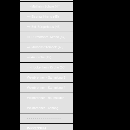
=> Müllheim Schule (44)
=> Eisental Kirche (45)
=> Ettl. Bürgerhaus (46)
=> Durmershm. Kirche (47)
=> Müllheim "Tempel" (48)
=> Au Kirche (49)
=> Hockenheim Kirche (50)
Weinbrenner - Sammlung 3
Weinbrenner - Sammlung 4
Weinbrenner - Baumeister
Weinbrenner - Anhang
- - - - - - - - - - - - - - - - -
IMPRESSUM