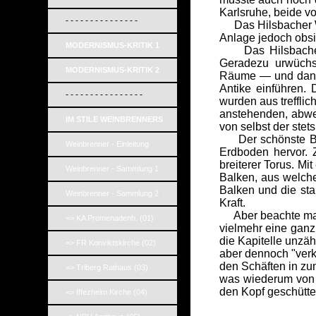
Karlsruhe, beide v
- - - - - - - - - - - - - - -
Das Hilsbacher Wac
Anlage jedoch obsi
MODERNISMUS-KRITIK 1
Das Hilsbacher Wa
Geradezu urwüchs
MODERNISMUS-KRITIK 2
Räume — und dann d
Antike einführen. 
- - - - - - - - - - - - - - - -
wurden aus trefflic
anstehenden, abwe
IM STILE WEINBRENNERS
von selbst der ste
Der schönste Baut
Weinbrenner - Einleitung
Erdboden hervor. 
breiterer Torus. M
Weinbrenner - Sammlung 1
Balken, aus welch
Balken und die st
Weinbrenner - Sammlung 2
Kraft.
Aber beachte man d
=> KA Promenadenh. (01)
vielmehr eine ganz
die Kapitelle unzäh
=> FR Konviktskirche (02)
aber dennoch "verk
den Schäften in zu
=> Triberg Rathaus (03)
was wiederum von 
den Kopf geschüttel
=> Iffezheim Kirche (04)
_