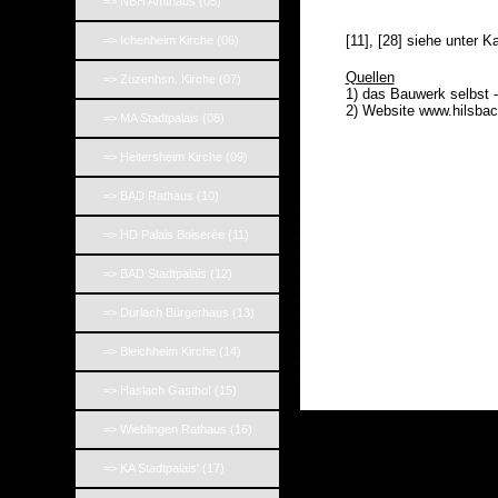
_
=> NBH Amthaus (05)
_
[11], [28] siehe unter K
=> Ichenheim Kirche (06)
_
Quellen
=> Zuzenhsn. Kirche (07)
1) das Bauwerk selbst 
2) Website www.hilsbac
=> MA Stadtpalais (08)
=> Heitersheim Kirche (09)
=> BAD Rathaus (10)
_
_
_
=> HD Palais Boiserée (11)
_
_
=> BAD Stadtpalais (12)
_
_
_
=> Durlach Bürgerhaus (13)
_
_
=> Bleichheim Kirche (14)
_
_
=> Haslach Gasthof (15)
=> Wieblingen Rathaus (16)
=> KA Stadtpalais' (17)