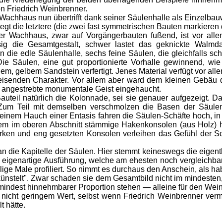
on Friedrich Weinbrenner.
hhaus nun übertrifft dank seiner Säulenhalle als Einzelbau
egt die letztere (die zwei fast symmetrischen Bauten markiere
chhaus, zwar auf Vorgängerbauten fußend, ist vor allem e
ig die Gesamtgestalt, schwer lastet das geknickte Walmd
ie edle Säulenhalle, sechs feine Säulen, die gleichfalls sch
Die Säulen, eine gut proportionierte Vorhalle gewinnend, w
hem, gelbem Sandstein verfertigt. Jenes Material verfügt vor a
isenden Charakter. Vor allem aber ward dem kleinen Gebäu d
ts angestrebte monumentale Geist eingehaucht.
eil natürlich die Kolonnade, sei sie genauer aufgezeigt. D
Zum Teil mit demselben verschmolzen die Basen der Säulen
it einem Hauch einer Entasis fahren die Säulen-Schäfte hoch, i
em im oberen Abschnitt stämmige Hakenkonsolen (aus Holz)
arken und eng gesetzten Konsolen verleihen das Gefühl der 
ie Kapitelle der Säulen. Hier stemmt keineswegs die eigent
 eigenartige Ausführung, welche am ehesten noch vergleichbar
lige Male profiliert. So nimmt es durchaus den Anschein, als hab
ünstelt". Zwar schaden sie dem Gesamtbild nicht im mindesten, 
mindest hinnehmbarer Proportion stehen — alleine für den Weinb
nicht geringem Wert, selbst wenn Friedrich Weinbrenner verm
t hätte.