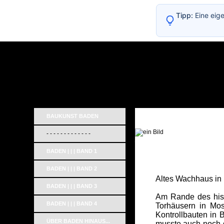
Tipp:
Eine eig
BAUKUNST BADEN
- - - - - - - - - - - - -
_
BADEN | | | BAND 1
BADEN | | | BAND 2
Altes Wachhaus in
BADEN | | | BAND 3
Am Rande des hist
BADEN | | | BAND 4
Torhäusern in Mosb
Kontrollbauten in 
ÜBER BADEN HINAUS...
musste auch noch d