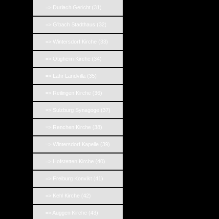
=> Durlach Gericht (31)
=> G'bach Stadthaus (32)
=> Wintersdorf Kirche (33)
=> Ötigheim Kirche (34)
=> Lahr Landvilla (35)
=> Reilingen Kirche (36)
=> Sulzburg Synagoge (37)
=> Renchen Kirche (38)
=> Wintersdorf Kapelle (39)
=> Hofstetten Kirche (40)
=> Freiburg Konvikt (41)
=> Kehl Kirche (42)
=> Auggen Kirche (43)