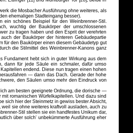
werk die Mosbacher Ausführung ohne weiteres, als
n den ehemaligen Stadteingang besser).
in schönes Beispiel für den Weinbrenner-Stil.
ach, wuchtig der Baukörper der umschlossenen
wer zu tragen haben und den Esprit der verehrten
ie auch der Baukörper der hinteren Gebäudepartie
llem für den Baukörper einen diesem Gebäudetyp gut
urch die Stilmittel des Weinbrenner-Kanons ganz
as Fundament hebt sich in guter Wirkung aus dem
, dann für jede Säule ein schmaler, dafür umso
n Kapitellen endend. Diese nun tragen einen hohen
 herausfahren — dann das Dach. Gerade der hohe
Schwere, den Säulen umso mehr den Eindruck von
lich am besten geeignete Ordnung, die dorische —
 mit romanischen Würfelkapitellen. Und dazu sind
e sich hier der Steinmetz in gewiss bester Absicht,
weil sie ohne weiteres kraftvoll ausladen, auch zu
renner-Stil stellen sie ein handfestes Unikum dar,
utlich über solch' unbekümmerte Ausführung eher