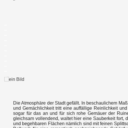
_
_
_
_
_
_
_
_
_
_
_
Die Atmosphäre der Stadt gefällt. In beschaulichem Maßs
und Gemächlichkeit tritt eine auffällige Reinlichkeit 
sogar für das an und für sich rohe Gemäuer der Ruine
gleichsam vollendend, waltet hier eine Sauberkeit fort,
und begehbaren Flächen nämlich sind mit feinen Splittsc