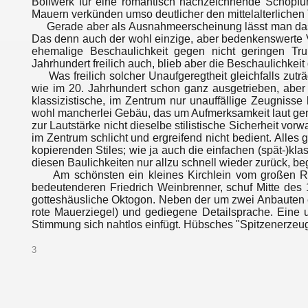
Bollwerk für eine romantisch nachzeichnende Schöpfu
Mauern verkünden umso deutlicher den mittelalterlichen 
Gerade aber als Ausnahmeerscheinung lässt man das we
Das denn auch der wohl einzige, aber bedenkenswerte V
ehemalige Beschaulichkeit gegen nicht geringen Tru
Jahrhundert freilich auch, blieb aber die Beschaulichkeit 
Was freilich solcher Unaufgeregtheit gleichfalls zuträg
wie im 20. Jahrhundert schon ganz ausgetrieben, aber
klassizistische, im Zentrum nur unauffällige Zeugnisse 
wohl mancherlei Gebäu, das um Aufmerksamkeit laut gen
zur Lautstärke nicht dieselbe stilistische Sicherheit vo
im Zentrum schlicht und ergreifend nicht bedient. Alles 
kopierenden Stiles; wie ja auch die einfachen (spät-)kl
diesen Baulichkeiten nur allzu schnell wieder zurück, b
Am schönsten ein kleines Kirchlein vom großen Rom
bedeutenderen Friedrich Weinbrenner, schuf Mitte des
gotteshäusliche Oktogon. Neben der um zwei Anbauten er
rote Mauerziegel) und gediegene Detailsprache. Eine 
Stimmung sich nahtlos einfügt. Hübsches "Spitzenerze
3
_