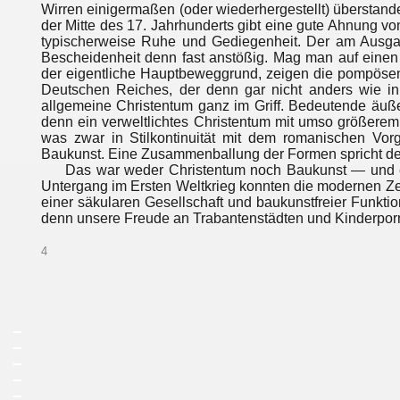
Wirren einigermaßen (oder wiederhergestellt) überstan
der Mitte des 17. Jahrhunderts gibt eine gute Ahnung vo
typischerweise Ruhe und Gediegenheit. Der am Ausga
Bescheidenheit denn fast anstößig. Mag man auf einen
der eigentliche Hauptbeweggrund, zeigen die pompös
Deutschen Reiches, der denn gar nicht anders wie in 
allgemeine Christentum ganz im Griff. Bedeutende äuß
denn ein verweltlichtes Christentum mit umso größere
was zwar in Stilkontinuität mit dem romanischen Vorgä
Baukunst. Eine Zusammenballung der Formen spricht de
Das war weder Christentum noch Baukunst — und es
Untergang im Ersten Weltkrieg konnten die modernen Zeit
einer säkularen Gesellschaft und baukunstfreier Funkti
denn unsere Freude an Trabantenstädten und Kinderpor
4
_
_
_
_
_