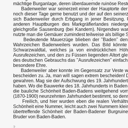
mächtige Burganlage, deren überdauernde ruinöse Reste
Badenweiler war seinerzeit einer der Hauptorte der s
noch dieser Tage gerne benutzt und der auf den seinerz
sich Badenweiler durch Erbgang in jener Besitzung.
anderen Hauptburgen des Markgräflerlandes niederge
gleichgroße Sausenburg (bei Kandern). Nirgendwo war
nutzte man die Gemäuer zumindest teilweise als billige 
Bedeutende Mauerzüge blieben der "Baden" denn doc
Wahrzeichen Badenweilers wurden. Das Bild könnte
Schwarzwaldtal, welches ja von eindrücklichen Hö
Ausrufezeichen, und den zu Füssen liegenden Altort gl
des deutschen Gebrauchs das "Ausrufezeichen" einfach 
besondere Ehre.
Badenweiler aber konnte im Gegensatz zur Veste wie
bescheiden zu. Ja, man will sagen extrem bescheiden! 
gewahren. Mag sie der Aufschwung des 19. Jahrhunderts,
haben. Wo die Bauwerke des 18. Jahrhunderts in Baden-B
die bauliche Schönheit Baden-Badens weitgehend vom kl
(1870-1900) neunzehnten Jahrhundert bestimmt, so den
Freilich, und hier wurden eben die realen Verhältn
Schönheit eine Nummer, leicht auch zwei Nummern klei
übertreffende Schönheit der Baden-Badener Burgruin
Bruder von Baden-Baden.
2