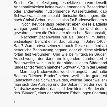
Solcher Grenzbefestigung, respektive den von derselbe
Annehmlichkeiten keineswegs ermangeln. Besondere 
oder anderweitig nutzbringende Wasserquellen, 
Schwarzwaldtälern alsbald römische Siedlungen, röm
nach Christi Geburt, machte also für Badenweiler den 
Noch heutigentags bedeutet eben diese Badanlage 
weniger gerühmten Cassiopeia-Therme und dem ste
gewahren, eben die Ruine der römischen Badeanstalt, 
Nachdem Badenweiler nur als "Baden" im Jahre 102
erstmaligen Bericht einer Badnutzung im Jahre 1408 
Bad"! Waren etwa seinerzeit noch Reste der römisch
neuerliche Badnutzung begann, oder ob diese vielleich
fortan fest verbunden. Und wie beim "großen Brude
Aufschwung, der dann im folgenden Jahrhundert zu
Badenweiler war nun in der süddeutschen Bäderlandsch
(ungeachtet freilich mancher Schwankung in der Beliebt
Man mag Badenweiler, welches ungefähr auf halber 
Badens "kleinen Bruder" sehen, weil es im guten wie
Landschaft des Schwarzwaldes, welche Badenweiler w
man sich den Aufstieg und die Bekanntheit der zwei
Nordschwarzwaldes, das sind dem kleinen Bruder die
des "Blauen", einer der höchsten Erhebungen überha
1