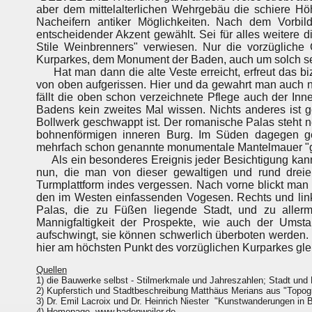
aber dem mittelalterlichen Wehrgebäu die schiere H
Nacheifern antiker Möglichkeiten. Nach dem Vorbil
entscheidender Akzent gewählt. Sei für alles weitere d
Stile Weinbrenners" verwiesen. Nur die vorzügliche
Kurparkes, dem Monument der Baden, auch um solch se
Hat man dann die alte Veste erreicht, erfreut das bi
von oben aufgerissen. Hier und da gewahrt man auch n
fällt die oben schon verzeichnete Pflege auch der In
Badens kein zweites Mal wissen. Nichts anderes ist 
Bollwerk geschwappt ist. Der romanische Palas steht 
bohnenförmigen inneren Burg. Im Süden dagegen ge
mehrfach schon genannte monumentale Mantelmauer "g
Als ein besonderes Ereignis jeder Besichtigung kann
nun, die man von dieser gewaltigen und rund dreie
Turmplattform indes vergessen. Nach vorne blickt man 
den im Westen einfassenden Vogesen. Rechts und link
Palas, die zu Füßen liegende Stadt, und zu alle
Mannigfaltigkeit der Prospekte, wie auch der Ums
aufschwingt, sie können schwerlich überboten werden. 
hier am höchsten Punkt des vorzüglichen Kurparkes gl
Quellen
1) die Bauwerke selbst - Stilmerkmale und Jahreszahlen; Stadt und
2) Kupferstich und Stadtbeschreibung Matthäus Merians aus "Topog
3) Dr. Emil Lacroix und Dr. Heinrich Niester "Kunstwanderungen in 
4) Homepage www.badenweiler.de