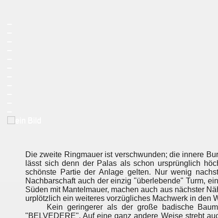
_
_
_
_
_
_
_
_
_
_
_
Die zweite Ringmauer ist verschwunden; die innere Bur
lässt sich denn der Palas als schon ursprünglich hö
schönste Partie der Anlage gelten. Nur wenig nachst
Nachbarschaft auch der einzig "überlebende" Turm, ei
Süden mit Mantelmauer, machen auch aus nächster Nähe
urplötzlich ein weiteres vorzügliches Machwerk in den 
Kein geringerer als der große badische Baumeist
"BELVEDERE". Auf eine ganz andere Weise strebt auch