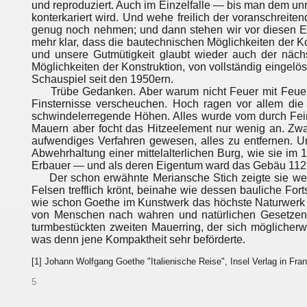
und reproduziert. Auch im Einzelfalle — bis man dem u
konterkariert wird. Und wehe freilich der voranschreit
genug noch nehmen; und dann stehen wir vor diesen Er
mehr klar, dass die bautechnischen Möglichkeiten der Ko
und unsere Gutmütigkeit glaubt wieder auch der näch
Möglichkeiten der Konstruktion, von vollständig eingelö
Schauspiel seit den 1950ern.
Trübe Gedanken. Aber warum nicht Feuer mit Feuer 
Finsternisse verscheuchen. Hoch ragen vor allem die
schwindelerregende Höhen. Alles wurde vom durch Fein
Mauern aber focht das Hitzeelement nur wenig an. Zwa
aufwendiges Verfahren gewesen, alles zu entfernen. U
Abwehrhaltung einer mittelalterlichen Burg, wie sie im 
Erbauer — und als deren Eigentum ward das Gebäu 1122
Der schon erwähnte Meriansche Stich zeigte sie wenige
Felsen trefflich krönt, beinahe wie dessen bauliche F
wie schon Goethe im Kunstwerk das höchste Naturwerk
von Menschen nach wahren und natürlichen Gesetzen 
turmbestückten zweiten Mauerring, der sich möglicherw
was denn jene Kompaktheit sehr beförderte.
[1] Johann Wolfgang Goethe "Italienische Reise", Insel Verlag in Fra
5