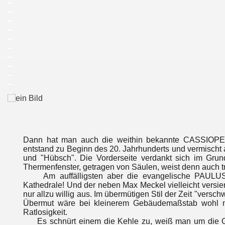
_
_
_
_
_
_
_
_
_
_
Dann hat man auch die weithin bekannte CASSIOPEIA
entstand zu Beginn des 20. Jahrhunderts und vermisch
und "Hübsch". Die Vorderseite verdankt sich im Gru
Thermenfenster, getragen von Säulen, weist denn auch tre
Am auffälligsten aber die evangelische PAULUSKI
Kathedrale! Und der neben Max Meckel vielleicht versie
nur allzu willig aus. Im übermütigen Stil der Zeit "ver
Übermut wäre bei kleinerem Gebäudemaßstab wohl no
Ratlosigkeit.
Es schnürt einem die Kehle zu, weiß man um die Gesch