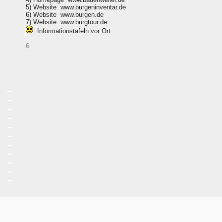
5) Website www.burgeninventar.de
6) Website www.burgen.de
7) Website www.burgtour.de
Informationstafeln vor Ort
6
_
_
_
_
_
_
_
_
_
_
_