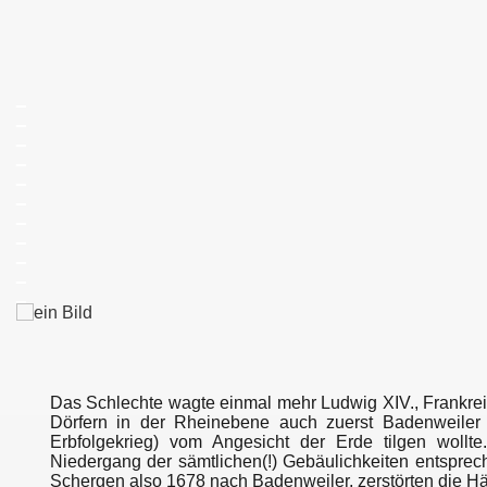
_
_
_
_
_
_
_
_
_
_
_
Das Schlechte wagte einmal mehr Ludwig XIV., Frankre
Dörfern in der Rheinebene auch zuerst Badenweiler 
Erbfolgekrieg) vom Angesicht der Erde tilgen wollte
Niedergang der sämtlichen(!) Gebäulichkeiten entsprec
Schergen also 1678 nach Badenweiler, zerstörten die Häu