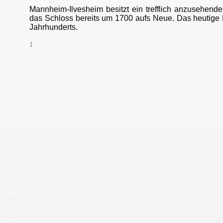
Mannheim-Ilvesheim besitzt ein trefflich anzusehend
das Schloss bereits um 1700 aufs Neue. Das heutige Bi
Jahrhunderts.
1
_
_
_
_
_
_
_
_
_
_
_
_
_
_