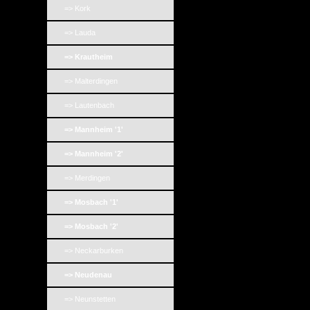
=> Kork
=> Lauda
=> Krautheim
=> Malterdingen
=> Lautenbach
=> Mannheim '1'
=> Mannheim '2'
=> Merdingen
=> Mosbach '1'
=> Mosbach '2'
=> Neckarburken
=> Neudenau
=> Neunstetten