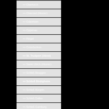
=> Oberkirch
=> Oberried (Kloster)
=> Odenheim
=> Oppenau
=> Riegel
=> Osterburken
=> St. Trudpert (Abtei)
=> Sankt Ulrich (Kloster)
=> Schloß Beuggen
=> Schloß Bödigheim
=> Schloß Bürgeln
=> Schloß Dallau
=> Schloß Gamburg