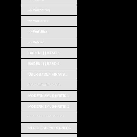
=> Waghäusel
=> Waldkirch
=> Walldürn
=> Willstätt
BADEN | | | BAND 3
BADEN | | | BAND 4
ÜBER BADEN HINAUS...
- - - - - - - - - - - - - - -
MODERNISMUS-KRITIK 1
MODERNISMUS-KRITIK 2
- - - - - - - - - - - - - - - -
IM STILE WEINBRENNERS