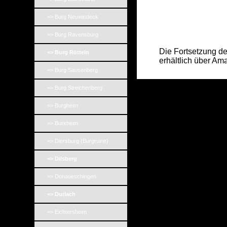
=> Burg Neuwindeck
=> Burg Ravensburg
_
_
Die Fortsetzung des Art
=> Burg Rötteln
erhältlich über Ama
=> Burg Sausenberg
=> Burg Streichenberg
=> Burgheim
=> Burkheim
=> Diersburg (Burgruine)
=> Dilsberg
=> Donaueschingen
=> Durlach
=> Eichtersheim