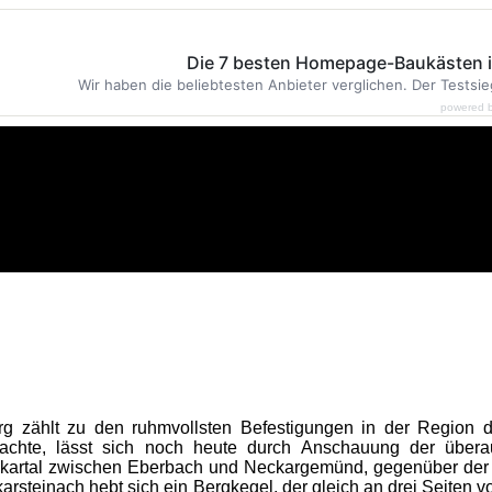
Die 7 besten Homepage-Baukästen 
Wir haben die beliebtesten Anbieter verglichen. Der Testsie
powered 
rg zählt zu den ruhmvollsten Befestigungen in der Region d
hte, lässt sich noch heute durch Anschauung der überaus 
ckartal zwischen Eberbach und Neckargemünd, gegenüber der
karsteinach hebt sich ein Bergkegel, der gleich an drei Seiten 