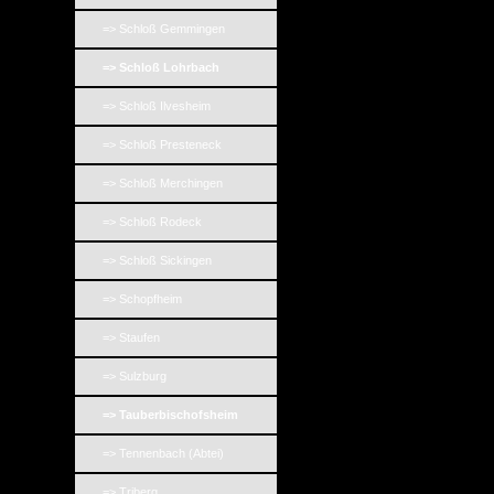
=> Schloß Gemmingen
=> Schloß Lohrbach
=> Schloß Ilvesheim
=> Schloß Presteneck
=> Schloß Merchingen
=> Schloß Rodeck
=> Schloß Sickingen
=> Schopfheim
=> Staufen
=> Sulzburg
=> Tauberbischofsheim
=> Tennenbach (Abtei)
=> Triberg