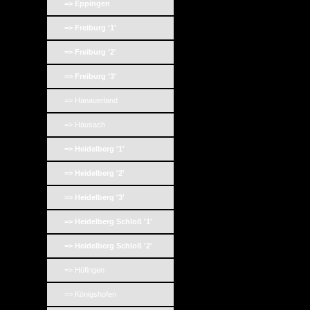
=> Eppingen
=> Freiburg '1'
=> Freiburg '2'
=> Freiburg '3'
=> Hanauerland
=> Hausach
=> Heidelberg '1'
=> Heidelberg '2'
=> Heidelberg '3'
=> Heidelberg Schloß '1'
=> Heidelberg Schloß '2'
=> Hüfingen
=> Königshofen