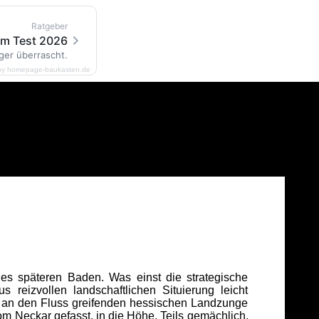
Ratgeber
im Test 2026
ger überrascht.
by homepage-baukasten.de
es späteren Baden. Was einst die strategische
reizvollen landschaftlichen Situierung leicht
 an den Fluss greifenden hessischen Landzunge
vom Neckar gefasst, in die Höhe. Teils gemächlich,