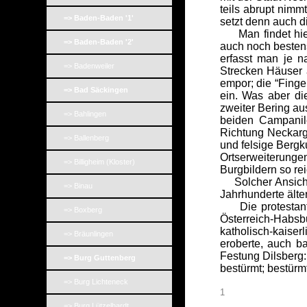
teils abrupt nimm
=> Baden-Baden '1'
setzt denn auch di
Man findet hier 
=> Baden-Baden '2'
auch noch besten
erfasst man je n
=> Badenweiler
Strecken Häuser 
empor; die “Finge
=> Bad Säckingen
ein. Was aber di
zweiter Bering au
=> Bahlingen
beiden Campanil
Richtung Neckarge
=> Ballenberg
und felsige Berg
Ortserweiterunge
=> Billigheim (Kloster)
Burgbildern so re
Solcher Ansicht 
=> Binau
Jahrhunderte älter
Die protestantis
=> Boxberg
Österreich-Habsb
katholisch-kaise
=> Bräunlingen
eroberte, auch b
Festung Dilsberg:
=> Burg Guttenberg
bestürmt; bestürm
=> Burg Lichteneck
1
=> Burg Lützelhardt