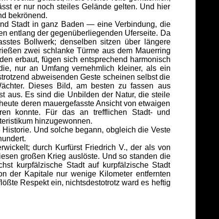
ässt er nur noch steiles Gelände gelten. Und hier
hend bekrönend.
nd Stadt in ganz Baden — eine Verbindung, die
en entlang der gegenüberliegenden Uferseite. Da
sstes Bollwerk; denselben sitzen über längere
sprießen zwei schlanke Türme aus dem Mauerring
aden erbaut, fügen sich entsprechend harmonisch
ie, nur an Umfang vernehmlich kleiner, als ein
rstrotzend abweisenden Geste scheinen selbst die
chter. Dieses Bild, am besten zu fassen aus
 aus. Es sind die Unbilden der Natur, die steile
 heute deren mauergefasste Ansicht von etwaigen
ren konnte. Für das an trefflichen Stadt- und
kteristikum hinzugewonnen.
Historie. Und solche begann, obgleich die Veste
hundert.
ckelt; durch Kurfürst Friedrich V., der als von
iesen großen Krieg auslöste. Und so standen die
hst kurpfälzische Stadt auf kurpfälzische Stadt
on der Kapitale nur wenige Kilometer entfernten
lößte Respekt ein, nichtsdestotrotz ward es heftig