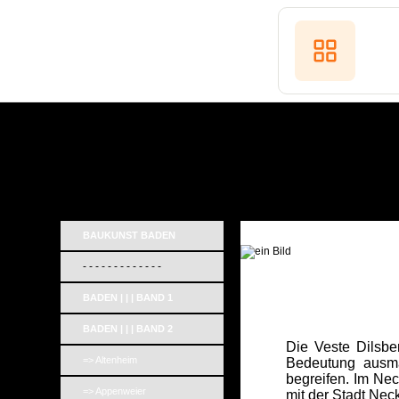
BAUKUNST BADEN
- - - - - - - - - - - - -
BADEN | | | BAND 1
BADEN | | | BAND 2
Die Veste Dilsbe
=> Altenheim
Bedeutung ausmac
begreifen. Im Ne
=> Appenweier
mit der Stadt Nec