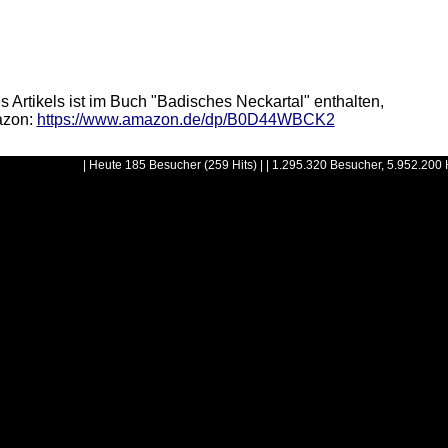
ikels ist im Buch "Badisches Neckartal" enthalten,
zon:
https://www.amazon.de/dp/B0D44WBCK2
| Heute 185 Besucher (259 Hits) | | 1.295.320 Besucher, 5.952.200 