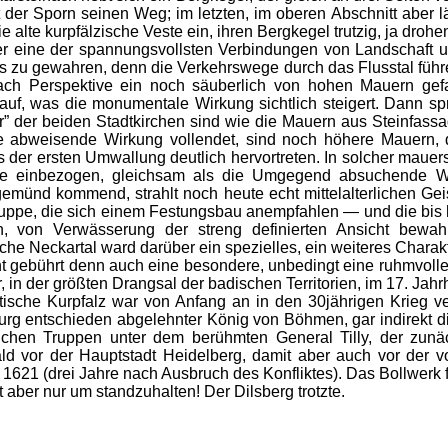
t der Sporn seinen Weg; im letzten, im oberen Abschnitt aber l
e alte kurpfälzische Veste ein, ihren Bergkegel trutzig, ja dro
eine der spannungsvollsten Verbindungen von Landschaft u
s zu gewahren, denn die Verkehrswege durch das Flusstal führ
ach Perspektive ein noch säuberlich von hohen Mauern gefa
auf, was die monumentale Wirkung sichtlich steigert. Dann 
r” der beiden Stadtkirchen sind wie die Mauern aus Steinfass
e abweisende Wirkung vollendet, sind noch höhere Mauern, d
s der ersten Umwallung deutlich hervortreten. In solcher maue
e einbezogen, gleichsam als die Umgegend absuchende Wä
münd kommend, strahlt noch heute echt mittelalterlichen Geist
kuppe, die sich einem Festungsbau anempfahlen — und die bis
n, von Verwässerung der streng definierten Ansicht bewah
iche Neckartal ward darüber ein spezielles, ein weiteres Chara
gebührt denn auch eine besondere, unbedingt eine ruhmvolle 
, in der größten Drangsal der badischen Territorien, im 17. Jahr
che Kurpfalz war von Anfang an in den 30jährigen Krieg verwi
urg entschieden abgelehnter König von Böhmen, gar indirekt d
rlichen Truppen unter dem berühmten General Tilly, der zunäc
ald vor der Hauptstadt Heidelberg, damit aber auch vor der v
 1621 (drei Jahre nach Ausbruch des Konfliktes). Das Bollwerk f
t aber nur um standzuhalten! Der Dilsberg trotzte.