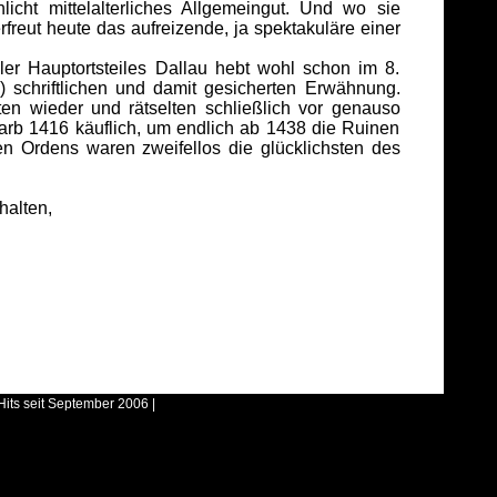
icht mittelalterliches Allgemeingut. Und wo sie
freut heute das aufreizende, ja spektakuläre einer
 Hauptortsteiles Dallau hebt wohl schon im 8.
) schriftlichen und damit gesicherten Erwähnung.
en wieder und rätselten schließlich vor genauso
warb 1416 käuflich, um endlich ab 1438 die Ruinen
n Ordens waren zweifellos die glücklichsten des
halten,
Hits seit September 2006 |