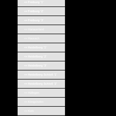
=> Freiburg '1'
=> Freiburg '2'
=> Freiburg '3'
=> Hanauerland
=> Hausach
=> Heidelberg '1'
=> Heidelberg '2'
=> Heidelberg '3'
=> Heidelberg Schloß '1'
=> Heidelberg Schloß '2'
=> Hüfingen
=> Königshofen
=> Kork