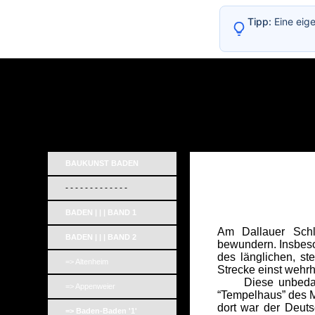
Tipp:
Eine eig
BAUKUNST BADEN
- - - - - - - - - - - - -
BADEN | | | BAND 1
Am Dallauer Schlo
BADEN | | | BAND 2
bewundern. Insbeso
des länglichen, s
=> Altenheim
Strecke einst wehr
Diese unbedarfte 
=> Appenweier
“Tempelhaus” des M
dort war der Deut
=> Baden-Baden '1'