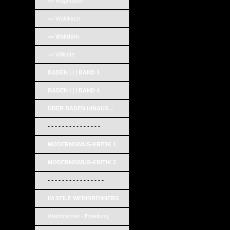
=> Waghäusel
=> Waldkirch
=> Walldürn
=> Willstätt
BADEN | | | BAND 3
BADEN | | | BAND 4
ÜBER BADEN HINAUS...
- - - - - - - - - - - - - - -
MODERNISMUS-KRITIK 1
MODERNISMUS-KRITIK 2
- - - - - - - - - - - - - - - -
IM STILE WEINBRENNERS
Weinbrenner - Einleitung