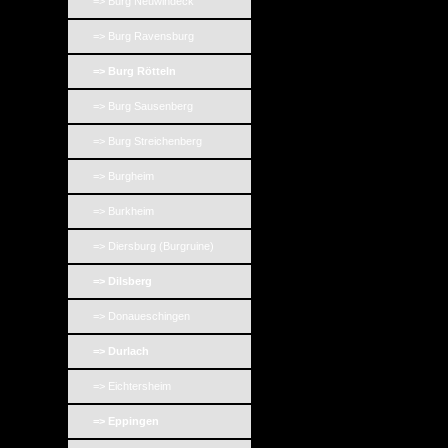
=> Burg Neuwindeck
=> Burg Ravensburg
=> Burg Rötteln
=> Burg Sausenberg
=> Burg Streichenberg
=> Burgheim
=> Burkheim
=> Diersburg (Burgruine)
=> Dilsberg
=> Donaueschingen
=> Durlach
=> Eichtersheim
=> Eppingen