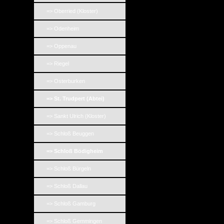
=> Oberried (Kloster)
=> Odenheim
=> Oppenau
=> Riegel
=> Osterburken
=> St. Trudpert (Abtei)
=> Sankt Ulrich (Kloster)
=> Schloß Beuggen
=> Schloß Bödigheim
=> Schloß Bürgeln
=> Schloß Dallau
=> Schloß Gamburg
=> Schloß Gemmingen