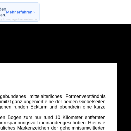
nden
Mehr erfahren ›
en.
by homepage-baukasten.de
 gebundenes mittelalterliches Formenverständnis
hmilzt ganz ungeniert eine der beiden Giebelseiten
ungenen runden Eckturm und obendrein eine kurze
en Bogen zum nur rund 10 Kilometer entfernten
urm spannungsvoll ineinander geschoben. Hier wie
uliches Markenzeichen der geheimnisumwitterten