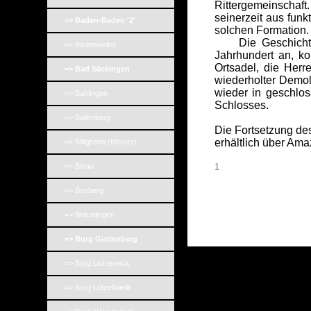
Rittergemeinschaf
seinerzeit aus fun
=> Baden-Baden '2'
solchen Formation.
Die Geschichte de
=> Badenweiler
Jahrhundert an, ko
Ortsadel, die Herr
=> Bad Säckingen
wiederholter Demol
wieder in geschlo
=> Bahlingen
Schlosses.
=> Ballenberg
Die Fortsetzung des 
erhältlich über Am
=> Billigheim (Kloster)
=> Binau
1
=> Boxberg
=> Bräunlingen
=> Burg Guttenberg
=> Burg Lichteneck
=> Burg Lützelhardt