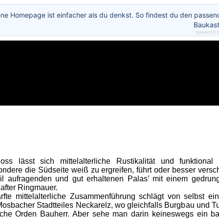
ene Homepage ist einfacher als du denkst. So findest du den passe
Baukast
powered 
ss lässt sich mittelalterliche Rustikalität und funktional
ndere die Südseite weiß zu ergreifen, führt oder besser versc
teil aufragenden und gut erhaltenen Palas’ mit einem gedr
hafter Ringmauer.
mittelalterliche Zusammenführung schlägt von selbst ein
osbacher Stadtteiles Neckarelz, wo gleichfalls Burgbau und T
sche Orden Bauherr. Aber sehe man darin keineswegs ein ba