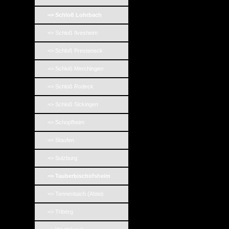
=> Schloß Lohrbach
=> Schloß Ilvesheim
=> Schloß Presteneck
=> Schloß Merchingen
=> Schloß Rodeck
=> Schloß Sickingen
=> Schopfheim
=> Staufen
=> Sulzburg
=> Tauberbischofsheim
=> Tennenbach (Abtei)
=> Triberg