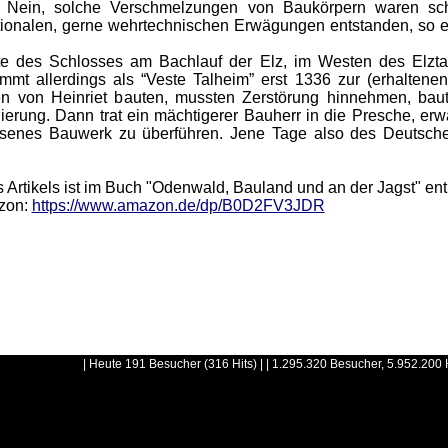
t. Nein, solche Verschmelzungen von Baukörpern waren schl
ktionalen, gerne wehrtechnischen Erwägungen entstanden, so er
s Schlosses am Bachlauf der Elz, im Westen des Elztaler
mmt allerdings als “Veste Talheim” erst 1336 zur (erhaltenen
en von Heinriet bauten, mussten Zerstörung hinnehmen, baut
ierung. Dann trat ein mächtigerer Bauherr in die Presche, er
ssenes Bauwerk zu überführen. Jene Tage also des Deutsche
Artikels ist im
Buch
"Odenwald, Bauland und an der Jagst" ent
azon:
https://www.amazon.de/dp/B0D2FV3JDR
| Heute 191 Besucher (316 Hits) | | 1.295.320 Besucher, 5.952.200 