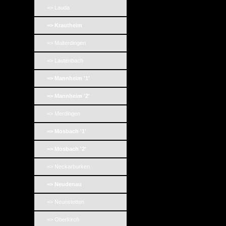
=> Lauda
=> Krautheim
=> Malterdingen
=> Lautenbach
=> Mannheim '1'
=> Mannheim '2'
=> Merdingen
=> Mosbach '1'
=> Mosbach '2'
=> Neckarburken
=> Neudenau
=> Neunstetten
=> Oberkirch