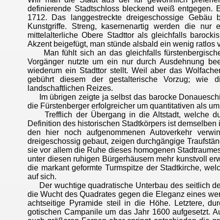
definierende Stadtschloss bleckend weiß entgegen. E
1712. Das langgestreckte dreigeschossige Gebäu 
Kunstgriffe. Streng, kasernenartig werden die nur
mittelalterliche Obere Stadttor als gleichfalls baro
Akzent beigefügt, man stünde alsbald ein wenig ratlos
Man fühlt sich an das gleichfalls fürstenbergische S
Vorgänger nutzte um ein nur durch Ausdehnung bee
wiederum ein Stadttor stellt. Weil aber das Wolfac
gebührt diesem der gestalterische Vorzug; wie d
landschaftlichen Reizes.
Im übrigen zeigte ja selbst das barocke Donauesch
die Fürstenberger erfolgreicher um quantitativen als um
Trefflich der Übergang in die Altstadt, welche du
Definition des historischen Stadtkörpers ist demselbe
den hier noch aufgenommenen Autoverkehr verwin
dreigeschossig gebaut, zeigen durchgängige Traufständ
sie vor allem die Ruhe dieses homogenen Stadtraumes 
unter diesen ruhigen Bürgerhäusern mehr kunstvoll erw
die markant geformte Turmspitze der Stadtkirche, welc
auf sich.
Der wuchtige quadratische Unterbau des seitlich des
die Wucht des Quadrates gegen die Eleganz eines wen
achtseitige Pyramide steil in die Höhe. Letztere, d
gotischen Campanile um das Jahr 1600 aufgesetzt. A