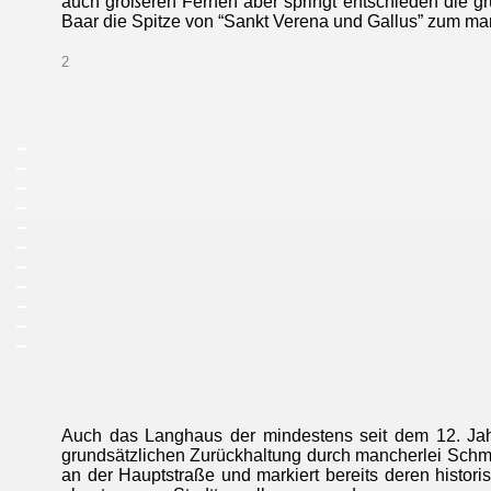
auch größeren Fernen aber springt entschieden die g
Baar die Spitze von “Sankt Verena und Gallus” zum m
2
_
_
_
_
_
_
_
_
_
_
_
Auch das Langhaus der mindestens seit dem 12. Jah
grundsätzlichen Zurückhaltung durch mancherlei Schmuck
an der Hauptstraße und markiert bereits deren histori