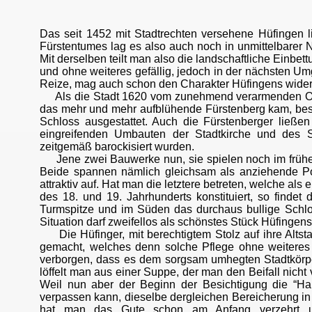
Das seit 1452 mit Stadtrechten versehene Hüfingen 
Fürstentumes lag es also auch noch in unmittelbarer
Mit derselben teilt man also die landschaftliche Einb
und ohne weiteres gefällig, jedoch in der nächsten 
Reize, mag auch schon den Charakter Hüfingens wider
Als die Stadt 1620 vom zunehmend verarmenden Ortsa
das mehr und mehr aufblühende Fürstenberg kam, besa
Schloss ausgestattet. Auch die Fürstenberger ließe
eingreifenden Umbauten der Stadtkirche und des S
zeitgemäß barockisiert wurden.
Jene zwei Bauwerke nun, sie spielen noch im frühen 
Beide spannen nämlich gleichsam als anziehende Pole
attraktiv auf. Hat man die letztere betreten, welche a
des 18. und 19. Jahrhunderts konstituiert, so findet
Turmspitze und im Süden das durchaus bullige Schlos
Situation darf zweifellos als schönstes Stück Hüfinge
Die Hüfinger, mit berechtigtem Stolz auf ihre Altst
gemacht, welches denn solche Pflege ohne weiteres 
verborgen, dass es dem sorgsam umhegten Stadtkörpe
löffelt man aus einer Suppe, der man den Beifall nic
Weil nun aber der Beginn der Besichtigung die “Ha
verpassen kann, dieselbe dergleichen Bereicherung i
hat man das Gute schon am Anfang verzehrt u