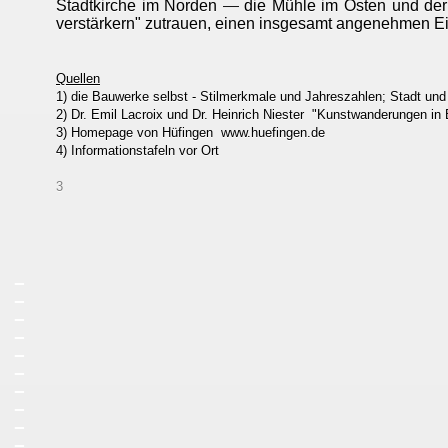
Stadtkirche im Norden
—
die Mühle im Osten und der
verstärkern" zutrauen, einen insgesamt angenehmen Ei
Quellen
1) die Bauwerke selbst - Stilmerkmale und Jahreszahlen; Stadt und
2) Dr. Emil Lacroix und Dr. Heinrich Niester "Kunstwanderungen in 
3) Homepage von Hüfingen
www.huefingen.de
4) Informationstafeln vor Ort
3
_
_
_
_
_
_
_
_
_
_