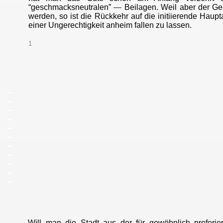
“geschmacksneutralen”
—
Beilagen. Weil aber der G
werden, so ist die Rückkehr auf die initiierende Haup
einer Ungerechtigkeit anheim fallen zu lassen.
1
_
_
_
_
_
_
_
_
_
_
_
Will man die Stadt aus der für gewöhnlich preferier