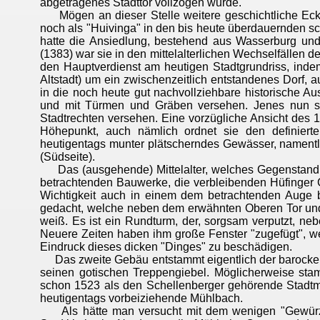
abgetragenes Stadttor vollzogen wurde.
Mögen an dieser Stelle weitere geschichtliche Eckda
noch als "Huivinga" in den bis heute überdauernden sc
hatte die Ansiedlung, bestehend aus Wasserburg und 
(1383) war sie in den mittelalterlichen Wechselfällen
den Hauptverdienst am heutigen Stadtgrundriss, indem 
Altstadt) um ein zwischenzeitlich entstandenes Dorf
in die noch heute gut nachvollziehbare historische Aus
und mit Türmen und Gräben versehen. Jenes nun sc
Stadtrechten versehen. Eine vorzügliche Ansicht des 1
Höhepunkt, auch nämlich ordnet sie den definierte
heutigentags munter plätscherndes Gewässer, namentl
(Südseite).
Das (ausgehende) Mittelalter, welches Gegenstand de
betrachtenden Bauwerke, die verbleibenden Hüfinger
Wichtigkeit auch in einem dem betrachtenden Auge b
gedacht, welche neben dem erwähnten Oberen Tor und
weiß. Es ist ein Rundturm, der, sorgsam verputzt, n
Neuere Zeiten haben ihm große Fenster "zugefügt", w
Eindruck dieses dicken "Dinges" zu beschädigen.
Das zweite Gebäu entstammt eigentlich der barocken N
seinen gotischen Treppengiebel. Möglicherweise sta
schon 1523 als den Schellenberger gehörende Stadtmü
heutigentags vorbeiziehende Mühlbach.
Als hätte man versucht mit dem wenigen "Gewürz" 