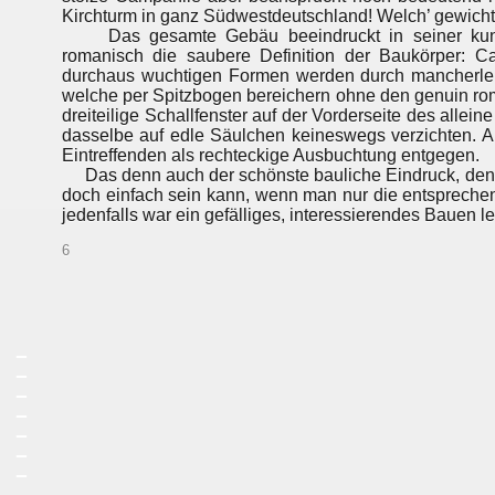
Kirchturm in ganz Südwestdeutschland! Welch’ gewicht
Das gesamte Gebäu beeindruckt in seiner kunstvolle
romanisch die saubere Definition der Baukörper: Cam
durchaus wuchtigen Formen werden durch mancherlei 
welche per Spitzbogen bereichern ohne den genuin rom
dreiteilige Schallfenster auf der Vorderseite des alle
dasselbe auf edle Säulchen keineswegs verzichten. Auc
Eintreffenden als rechteckige Ausbuchtung entgegen.
Das denn auch der schönste bauliche Eindruck, den 
doch einfach sein kann, wenn man nur die entsprechend
jedenfalls war ein gefälliges, interessierendes Bauen l
6
_
_
_
_
_
_
_
_