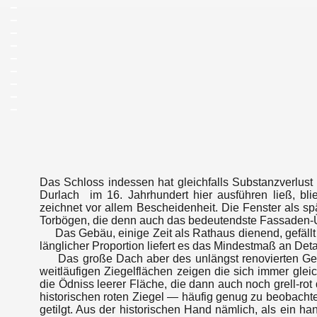
_
_
_
_
_
_
_
_
_
Das Schloss indessen hat gleichfalls Substanzverlust
Durlach im 16. Jahrhundert hier ausführen ließ, b
zeichnet vor allem Bescheidenheit. Die Fenster als 
Torbögen, die denn auch das bedeutendste Fassaden-Ü
Das Gebäu, einige Zeit als Rathaus dienend, gefällt
länglicher Proportion liefert es das Mindestmaß an Det
Das große Dach aber des unlängst renovierten Gebäu
weitläufigen Ziegelflächen zeigen die sich immer gleich
die Ödniss leerer Fläche, die dann auch noch grell-ro
historischen roten Ziegel — häufig genug zu beobachte
getilgt. Aus der historischen Hand nämlich, als ein h