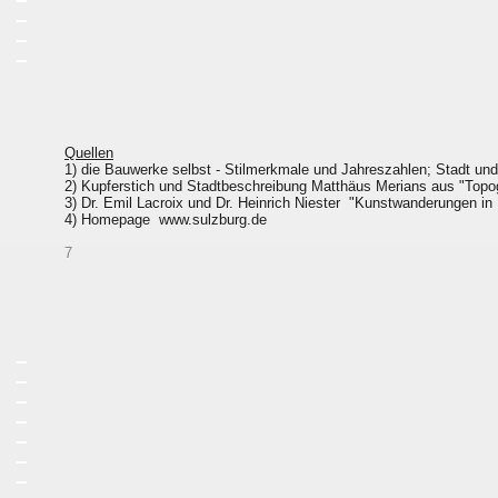
_
_
_
Quellen
1) die Bauwerke selbst - Stilmerkmale und Jahreszahlen; Stadt un
2) Kupferstich und Stadtbeschreibung Matthäus Merians aus "Topo
3) Dr. Emil Lacroix und Dr. Heinrich Niester "Kunstwanderungen in
4) Homepage www.sulzburg.de
7
_
_
_
_
_
_
_
_