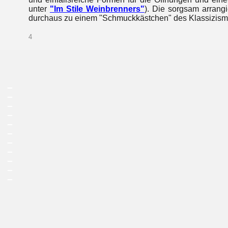
unter
"Im Stile Weinbrenners"
). Die sorgsam arran
durchaus zu einem "Schmuckkästchen" des Klassizism
4
_
_
_
_
_
_
_
_
_
_
_