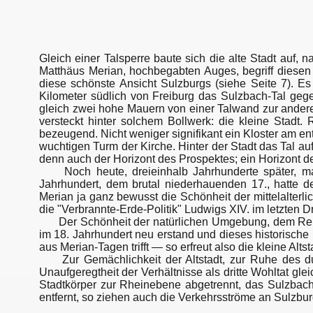
Gleich einer Talsperre baute sich die alte Stadt auf,
Matthäus Merian, hochbegabten Auges, begriff diesen
diese schönste Ansicht Sulzburgs (siehe Seite 7). Es
Kilometer südlich von Freiburg das Sulzbach-Tal geg
gleich zwei hohe Mauern von einer Talwand zur anderen
versteckt hinter solchem Bollwerk: die kleine Stadt
bezeugend. Nicht weniger signifikant ein Kloster am e
wuchtigen Turm der Kirche. Hinter der Stadt das Tal a
denn auch der Horizont des Prospektes; ein Horizont d
Noch heute, dreieinhalb Jahrhunderte später, ma
Jahrhundert, dem brutal niederhauenden 17., hatte d
Merian ja ganz bewusst die Schönheit der mittelalterl
die "Verbrannte-Erde-Politik" Ludwigs XIV. im letzten Dr
Der Schönheit der natürlichen Umgebung, dem Reiz 
im 18. Jahrhundert neu erstand und dieses historische
aus Merian-Tagen trifft — so erfreut also die kleine Alt
Zur Gemächlichkeit der Altstadt, zur Ruhe des d
Unaufgeregtheit der Verhältnisse als dritte Wohltat 
Stadtkörper zur Rheinebene abgetrennt, das Sulzbach-T
entfernt, so ziehen auch die Verkehrsströme an Sulzbur