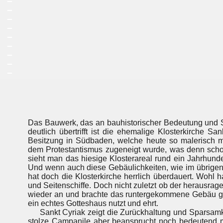
_
_
_
_
_
_
_
_
Das Bauwerk, das an bauhistorischer Bedeutung und S
deutlich übertrifft ist die ehemalige Klosterkirche S
Besitzung in Südbaden, welche heute so malerisch mi
dem Protestantismus zugeneigt wurde, was denn schon
sieht man das hiesige Klosterareal rund ein Jahrhund
Und wenn auch diese Gebäulichkeiten, wie im übrigen
hat doch die Klosterkirche herrlich überdauert. Wohl h
und Seitenschiffe. Doch nicht zuletzt ob der herausra
wieder an und brachte das runtergekommene Gebäu gan
ein echtes Gotteshaus nutzt und ehrt.
Sankt Cyriak zeigt die Zurückhaltung und Sparsamke
stolze Campanile aber beansprucht noch bedeutend meh