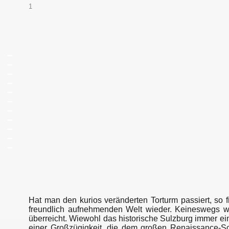
1
_
_
_
_
_
_
_
_
_
_
_
Hat man den kurios veränderten Torturm passiert, so 
freundlich aufnehmenden Welt wieder. Keineswegs wi
überreicht. Wiewohl das historische Sulzburg immer ei
einer Großzügigkeit, die dem großen Renaissance-S