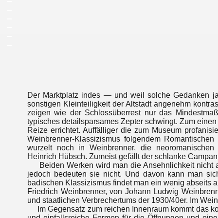
_
_
_
_
_
Der Marktplatz indes — und weil solche Gedanken ja 
sonstigen Kleinteiligkeit der Altstadt angenehm kontra
zeigen wie der Schlossüberrest nur das Mindestmaß 
typisches detailsparsames Zepter schwingt. Zum eine
Reize errichtet. Auffälliger die zum Museum profanisi
Weinbrenner-Klassizismus folgendem Romantischen S
wurzelt noch in Weinbrenner, die neoromanischen 
Heinrich Hübsch. Zumeist gefällt der schlanke Campa
Beiden Werken wird man die Ansehnlichkeit nicht a
jedoch bedeuten sie nicht. Und davon kann man sich
badischen Klassizismus findet man ein wenig abseits 
Friedrich Weinbrenner, von Johann Ludwig Weinbrenn
und staatlichen Verbrechertums der 1930/40er. Im Weinbr
Im Gegensatz zum reichen Innenraum kommt das kompak
und einfallsreiche Formen für die Öffnungen und ein