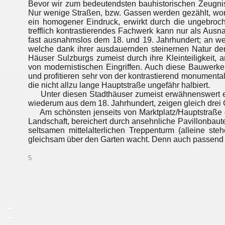
Bevor wir zum bedeutendsten bauhistorischen Zeugnis
Nur wenige Straßen, bzw. Gassen werden gezählt, worun
ein homogener Eindruck, erwirkt durch die ungebro
trefflich kontrastierendes Fachwerk kann nur als Au
fast ausnahmslos dem 18. und 19. Jahrhundert; an we
welche dank ihrer ausdauernden steinernen Natur der
Häuser Sulzburgs zumeist durch ihre Kleinteiligkeit,
von modernistischen Eingriffen. Auch diese Bauwerk
und profitieren sehr von der kontrastierend monumenta
die nicht allzu lange Hauptstraße ungefähr halbiert.
Unter diesen Stadthäuser zumeist erwähnenswert ei
wiederum aus dem 18. Jahrhundert, zeigen gleich drei G
Am schönsten jenseits von Marktplatz/Hauptstraße der
Landschaft, bereichert durch ansehnliche Pavillonbau
seltsamen mittelalterlichen Treppenturm (alleine s
gleichsam über den Garten wacht. Denn auch passend z
5
_
_
_