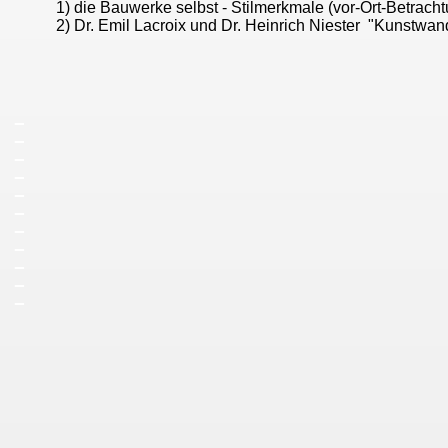
1) die Bauwerke selbst - Stilmerkmale (vor-Ort-Betrach
2) Dr. Emil Lacroix und Dr. Heinrich Niester "Kunstwan
_
_
_
_
_
_
_
_
_
_
_