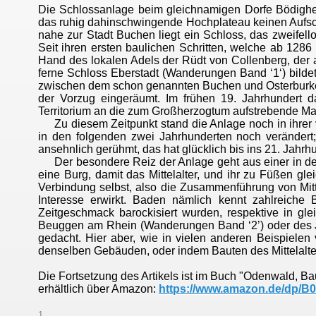
Die Schlossanlage beim gleichnamigen Dorfe Bödighe
das ruhig dahinschwingende Hochplateau keinen Aufschl
nahe zur Stadt Buchen liegt ein Schloss, das zweifel
Seit ihren ersten baulichen Schritten, welche ab 128
Hand des lokalen Adels der Rüdt von Collenberg, der 
ferne Schloss Eberstadt (Wanderungen Band ‘1‘) bildete
zwischen dem schon genannten Buchen und Osterburken
der Vorzug eingeräumt. Im frühen 19. Jahrhundert 
Territorium an die zum Großherzogtum aufstrebende Mar
Zu diesem Zeitpunkt stand die Anlage noch in ihrer 
in den folgenden zwei Jahrhunderten noch veränder
ansehnlich gerühmt, das hat glücklich bis ins 21. Jahrh
Der besondere Reiz der Anlage geht aus einer in der
eine Burg, damit das Mittelalter, und ihr zu Füßen gle
Verbindung selbst, also die Zusammenführung von Mitte
Interesse erwirkt. Baden nämlich kennt zahlreiche 
Zeitgeschmack barockisiert wurden, respektive in gl
Beuggen am Rhein (Wanderungen Band ‘2’) oder des Jo
gedacht. Hier aber, wie in vielen anderen Beispielen
denselben Gebäuden, oder indem Bauten des Mittelalte
Die Fortsetzung des Artikels ist im
Buch
"Odenwald, Baul
erhältlich über Amazon:
https://www.amazon.de/dp/
1