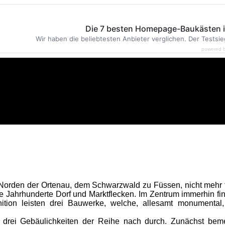
Die 7 besten Homepage-Baukästen 
Wir haben die beliebtesten Anbieter verglichen. Der Testsie
powered 
m Norden der Ortenau, dem Schwarzwald zu Füssen, nicht mehr 
ele Jahrhunderte Dorf und Marktflecken. Im Zentrum immerhin f
nition leisten drei Bauwerke, welche, allesamt monumenta
i Gebäulichkeiten der Reihe nach durch. Zunächst bemer