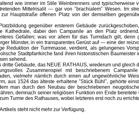
end wie immer im Stile Weinbrenners und typischerweise von
retenden Mittelrisalit — gar von "brachialem" Wesen. Im st
 zur Hauptstraße offenen Platz von der demselben gegenüber
atzbildung gegenüber ersterem Gebäude zurückgeschoben
e Kathedrale, dabei den Campanile an den Platz ordnend. 
teres Gefallen; was vor allem für das Turmdach gilt, denn gl
rger Münster, in ein transparentes Gerüst auf — eine der reiz
dige Reduktion der Turmmasse, verdient, als gelungenes Vor
holische Stadtpfarrkirche fand ihren historistischen Baumeister 
sen sehend.
ritte Gebäude, das NEUE RATHAUS, wiederum und gleich dem
ungsvolles Zusammenspiel mit beschriebenem Campanile 
ssaden, vielmehr nämlich durch einen auf ungewöhnliche We
rm, aus 1524 das älteste erhaltene "Stück Bühl", gehörte einst
em man durch den Neubau der beschriebenen neugotischen
ähren, demnach seiner religiösen Funktion ein Ende bereitete 
zum Turme des Rathauses, wobei letzteres erst noch zu erric
Artikels steht nicht mehr zur Verfügung.