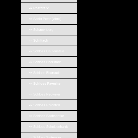
=> Rastatt '2'
=> Sankt Peter (Abtei)
=> Schauenburg
=> Schiltach
=> Schloss Dautenstein
=> Schloss Eberstadt
=> Schloss Eberstein
=> Schloss Favorite
=> Schloss Neuweier
=> Schloss Rotenfels
=> Schloss Sachsenflur
=> Schloss Scheibenhardt
=> Schloss Stutensee