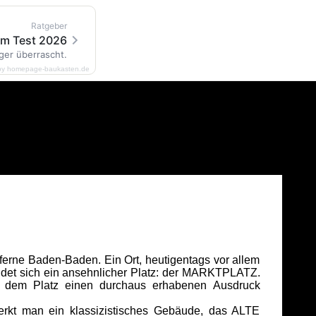
Ratgeber
im Test 2026
ger überrascht.
by homepage-baukasten.de
ferne Baden-Baden. Ein Ort, heutigentags vor allem
indet sich ein ansehnlicher Platz: der MARKTPLATZ.
l, dem Platz einen durchaus erhabenen Ausdruck
kt man ein klassizistisches Gebäude, das ALTE