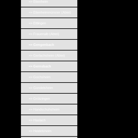
=> Ettenheim
=> Ettenheimmünster (Abtei)
=> Ettlingen
=> Frauenalb (Abtei)
=> Gengenbach
=> Gerlachsheim (Abtei)
=> Gernsbach
=> Gochsheim
=> Gondelsheim
=> Grötzingen
=> Handschuhsheim
=> Haslach
=> Heidelsheim