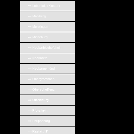
=> Lobenfeld (Kloster)
=> Mahlberg
=> Menzingen
=> Minneburg
=> Neckarbischofsheim
=> Neckarelz
=> Neckargemünd
=> Obergrombach
=> Oberschefflenz
=> Offenburg
=> Pforzheim
=> Philippsburg
=> Rastatt '1'