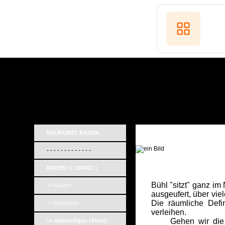
BAUKUNST BADEN
- - - - - - - - - - - - -
BADEN | | | BAND 1
Bühl "sitzt" ganz i
=> Achern
ausgeufert, über vi
Die räumliche Defi
=> Adelsheim
verleihen.
Gehen wir die dre
=> Allerheiligen (Abtei)