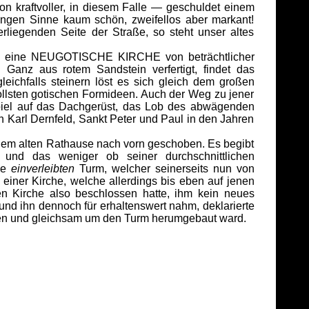
 kraftvoller, in diesem Falle — geschuldet einem
rengen Sinne kaum schön, zweifellos aber markant!
liegenden Seite der Straße, so steht unser altes
, eine NEUGOTISCHE KIRCHE von beträchtlicher
Ganz aus rotem Sandstein verfertigt, findet das
eichfalls steinern löst es sich gleich dem großen
vollsten gotischen Formideen. Auch der Weg zu jener
spiel auf das Dachgerüst, das Lob des abwägenden
in Karl Dernfeld, Sankt Peter und Paul in den Jahren
 alten Rathause nach vorn geschoben. Es begibt
und das weniger ob seiner durchschnittlichen
ise
einverleibten
Turm, welcher seinerseits nun von
 einer Kirche, welche allerdings bis eben auf jenen
 Kirche also beschlossen hatte, ihm kein neues
und ihn dennoch für erhaltenswert nahm, deklarierte
hten und gleichsam um den Turm herumgebaut ward.