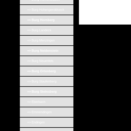
_
_
=> Burg Hohengeroldseck
_
_
=> Burg Hornberg
=> Burg Landeck
=> Burg Menzingen
=> Burg Neidenstein
=> Burg Neuenfels
=> Burg Ortenberg
=> Burg Staufenberg
=> Burg Steinsberg
=> Eberbach
=> Emmendingen
=> Endingen