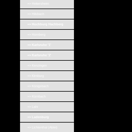
=> Heitersheim
=> Hilsbach
=> Hochburg Hachberg
=> Hornberg
=> Karlsruhe '1'
=> Karlsruhe '2'
=> Kenzingen
=> Kirnburg
=> Königsbach
=> Kürnbach
=> Lahr
=> Ladenburg
=> Lichtenthal (Abtei)