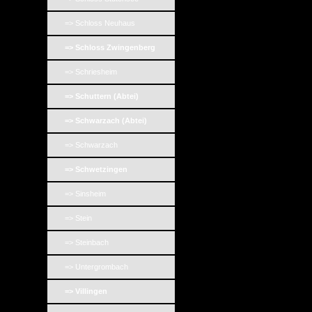
=> Schloss Neuhaus
=> Schloss Zwingenberg
=> Schriesheim
=> Schuttern (Abtei)
=> Schwarzach (Abtei)
=> Schwarzach
=> Schwetzingen
=> Sinsheim
=> Stein
=> Steinbach
=> Untergrombach
=> Villingen