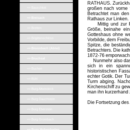
RATHAUS. Zurückhalt
=> Bauschlott
großen nach vorne t
Betrachtet man den
=> Breisach
Rathaus zur Linken.
Mittig und zur Pl
=> Bretten
Größe, beinahe ein
Gotteshaus ohne wei
=> Brigittenschloss
Vorbilde, dem Freibu
Spitze, die bestän
=> Bronnbach (Abtei)
Betrachters. Die kat
1872-76 emporwach
=> Bruchsal
Nunmehr also das d
sich in ein spann
=> Buchen
historistischen Fa
echter Gotik. Der Tu
=> Bühl
Turm abging. Nachd
Kirchenschiff zu gew
=> Burg Altwindeck
man ihn kurzerhand 
=> Burg Dauchstein
Die Fortsetzung des 
=> Burg Eberstein
=> Burg Grombach
_
=> Burg Hohenbaden