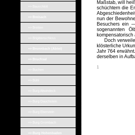
Maßstab, will hei
=> Bauschlott
schüchtern die E
Abgeschiedenheit 
=> Breisach
nun der Bewohner
Besuchers ein —
=> Bretten
sogenannten Öl
kompensatorisch 
=> Brigittenschloss
Doch verweilen wi
klösterliche Urku
=> Bronnbach (Abtei)
Jahr 764 erwähnt.
derselben in Aufb
=> Bruchsal
1
=> Buchen
=> Bühl
=> Burg Altwindeck
_
_
=> Burg Dauchstein
_
_
_
=> Burg Eberstein
_
_
=> Burg Grombach
_
_
_
=> Burg Hohenbaden