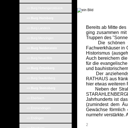
_
_
=> Burg Hohengeroldseck
=> Burg Hornberg
Bereits ab Mitte des
=> Burg Landeck
ging zusammen mit i
Truppen des "Sonne
=> Burg Menzingen
Die schönen Gebä
Fachwerkhäuser in 
=> Burg Neidenstein
Historismus (ausgeh
Auch bereichern die
=> Burg Neuenfels
für die evangelische
und bauhistorischem 
=> Burg Ortenberg
Der anziehendste 
=> Burg Staufenberg
RATHAUS aus fränki
hier etwas weiteren
=> Burg Steinsberg
Neben der Strahlen
STARAHLENBERGER H
=> Eberbach
Jahrhunderts ist da
(zumindest dem Äu
=> Emmendingen
Gewächse förmlich 
nurmehr verstärkte. 
=> Endingen
2