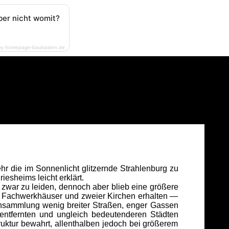
ber nicht womit?
by homepage-baukasten.de
hr die im Sonnenlicht glitzernde Strahlenburg zu
iesheims leicht erklärt.
war zu leiden, dennoch aber blieb eine größere
er Fachwerkhäuser und zweier Kirchen erhalten —
 Ansammlung wenig breiter Straßen, enger Gassen
g entfernten und ungleich bedeutenderen Städten
ruktur bewahrt, allenthalben jedoch bei größerem