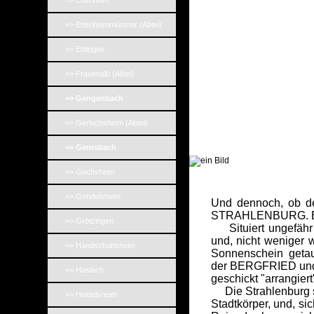
=> Ettenheim
=> Ettenheimmünster (Abtei)
_
=> Ettlingen
_
_
_
=> Frauenalb (Abtei)
_
_
=> Gengenbach
_
_
_
=> Gerlachsheim (Abtei)
_
_
=> Gernsbach
_
=> Gochsheim
=> Gondelsheim
Und dennoch, ob der
STRAHLENBURG. Ein 
=> Grötzingen
Situiert ungefähr a
und, nicht weniger 
=> Handschuhsheim
Sonnenschein getauc
der BERGFRIED und d
=> Haslach
geschickt "arrangier
Die Strahlenburg so
=> Heidelsheim
Stadtkörper, und, si