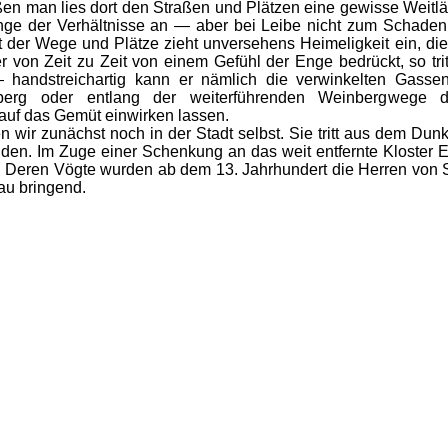
ßen man lies dort den Straßen und Plätzen eine gewisse Weitl
nge der Verhältnisse an — aber bei Leibe nicht zum Schaden
der Wege und Plätze zieht unversehens Heimeligkeit ein, die 
 von Zeit zu Zeit von einem Gefühl der Enge bedrückt, so tri
 handstreichartig kann er nämlich die verwinkelten Gasse
berg oder entlang der weiterführenden Weinbergwege
auf das Gemüt einwirken lassen.
r zunächst noch in der Stadt selbst. Sie tritt aus dem Dunke
nden. Im Zuge einer Schenkung an das weit entfernte Kloster 
 Deren Vögte wurden ab dem 13. Jahrhundert die Herren von St
au bringend.