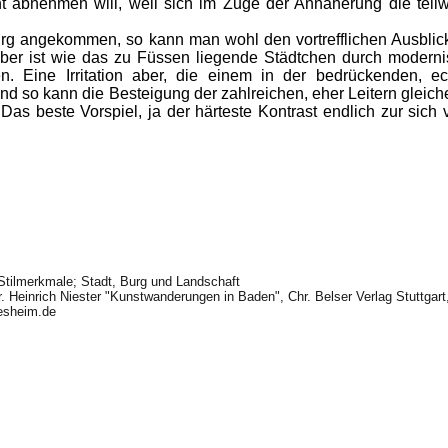
ht abnehmen will, weil sich im Zuge der Annäherung die teilwe
g angekommen, so kann man wohl den vortrefflichen Ausblic
aber ist wie das zu Füssen liegende Städtchen durch moderni
en. Eine Irritation aber, die einem in der bedrückenden, ec
nd so kann die Besteigung der zahlreichen, eher Leitern glei
s beste Vorspiel, ja der härteste Kontrast endlich zur sich 
 Stilmerkmale; Stadt, Burg und Landschaft
r. Heinrich Niester "Kunstwanderungen in Baden", Chr. Belser Verlag Stuttgar
esheim.de