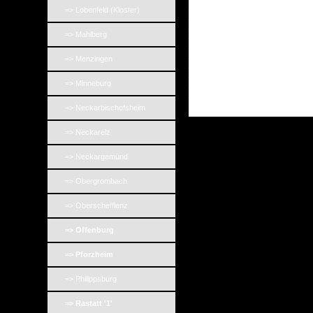
_
=> Lobenfeld (Kloster)
_
_
_
=> Mahlberg
_
_
=> Menzingen
_
_
_
=> Minneburg
_
=> Neckarbischofsheim
=> Neckarelz
=> Neckargemünd
=> Obergrombach
=> Oberschefflenz
=> Offenburg
=> Pforzheim
=> Philippsburg
=> Rastatt '1'