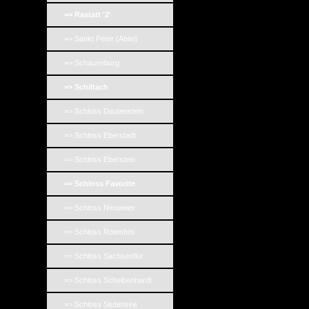
=> Rastatt '2'
=> Sankt Peter (Abtei)
=> Schauenburg
=> Schiltach
=> Schloss Dautenstein
=> Schloss Eberstadt
=> Schloss Eberstein
=> Schloss Favorite
=> Schloss Neuweier
=> Schloss Rotenfels
=> Schloss Sachsenflur
=> Schloss Scheibenhardt
=> Schloss Stutensee