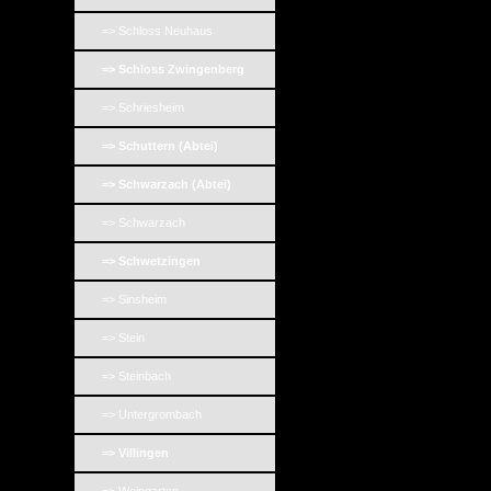
=> Schloss Neuhaus
=> Schloss Zwingenberg
=> Schriesheim
=> Schuttern (Abtei)
=> Schwarzach (Abtei)
=> Schwarzach
=> Schwetzingen
=> Sinsheim
=> Stein
=> Steinbach
=> Untergrombach
=> Villingen