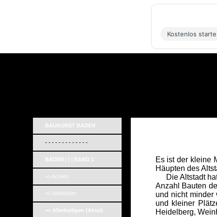
Kostenlos start
BAUKUNST BADEN
- - - - - - - - - - - - -
Es ist der kleine
BADEN | | | BAND 1
Häupten des Altst
Die Altstadt hat
=> Achern
Anzahl Bauten de
=> Adelsheim
und nicht minder
und kleiner Plät
=> Allerheiligen (Abtei)
Heidelberg, Weinh