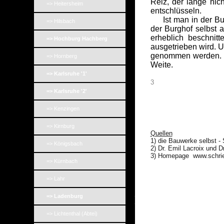
Reiz, der lange nic
=> Heitersheim
entschlüsseln.
Ist man in der Bur
=> Hilsbach
der Burghof selbst 
erheblich beschnitt
=> Hochburg Hachberg
ausgetrieben wird. U
genommen werden. Da
=> Hornberg
Weite.
=> Karlsruhe '1'
3
=> Karlsruhe '2'
=> Kenzingen
=> Kirnburg
Quellen
1) die Bauwerke selbst -
=> Königsbach
2) Dr. Emil Lacroix und D
3) Homepage www.schri
=> Kürnbach
=> Lahr
_
=> Ladenburg
_
=> Lichtenthal (Abtei)
_