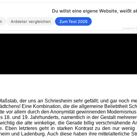
Du willst eine eigene Website, weißt a
en
Anbieter vergleichen
Zum Test 2026
powered 
 Maßstab, der uns an Schriesheim sehr gefällt; und gar noch me
ädtchens! Eine Kombination, die die allgemeine Beliebtheit Schr
te vor allem durch den Anonymität gewinnenden Modernismus z
s 18. und 19. Jahrhunderts, namentlich in der Gestalt mehrer
 wichtig die alte winkelige, die Gerade billig verschmähende
ze. Eben letzteres geht in starken Kontrast zu den nur weni
eim und Ladenburg. Auch diese haben ihre mittelalterliche St