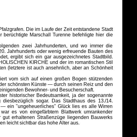
Pfalzgrafen. Die im Laufe der Zeit entstandene Stadt
berüchtigte Marschall Turenne befehligte hier die
genden zwei Jahrhunderten, und wo immer die
. Jahrhunderts oder wenig erfreuende Bauten des
et, ergibt sich ein gar ausgezeichnetes Stadtbild.
KATHOLISCHEN KIRCHE und der im romantischen Stil
en (letztere ist auch ansehnlich, aber an Schönheit
rt vom sich auf einen großen Bogen stützenden
der schönsten Künste — durch seinen Reiz und den
reinigenden Bewohner- und Besucherschaft.
r historischer Bedeutsamkeit, ja der sogenannte
iesbezüglich sogar. Das Stadthaus des 13./14.
 — ein "ungeheuerliches" Glück lies es alle Wirren
war es von eingefärbtem Blattwerk umrankender
r gut erhaltenen Straßenzüge liegenden Bauwerks
n leicht sichtbar das hohe Alter aus.