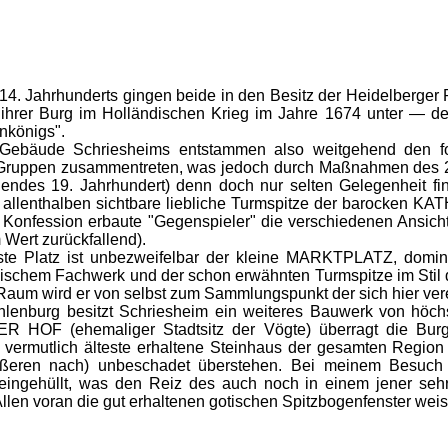
 14. Jahrhunderts gingen beide in den Besitz der Heidelberger 
hrer Burg im Holländischen Krieg im Jahre 1674 unter — der 
nkönigs".
ude Schriesheims entstammen also weitgehend den fol
Gruppen zusammentreten, was jedoch durch Maßnahmen des 20
endes 19. Jahrhundert) denn doch nur selten Gelegenheit find
 allenthalben sichtbare liebliche Turmspitze der barocken 
 Konfession erbaute "Gegenspieler" die verschiedenen Ansicht
Wert zurückfallend).
Platz ist unbezweifelbar der kleine MARKTPLATZ, dominie
schem Fachwerk und der schon erwähnten Turmspitze im Stil 
 Raum wird er von selbst zum Sammlungspunkt der sich hier ve
burg besitzt Schriesheim ein weiteres Bauwerk von höchste
OF (ehemaliger Stadtsitz der Vögte) überragt die Burg d
s vermutlich älteste erhaltene Steinhaus der gesamten Region
ßeren nach) unbeschadet überstehen. Bei meinem Besuch 
eingehüllt, was den Reiz des auch noch in einem jener seh
Allen voran die gut erhaltenen gotischen Spitzbogenfenster weise