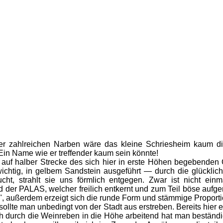
 zahlreichen Narben wäre das kleine Schriesheim kaum die Hä
Name wie er treffender kaum sein könnte!
uf halber Strecke des sich hier in erste Höhen begebenden O
wichtig, in gelbem Sandstein ausgeführt — durch die glücklic
ht, strahlt sie uns förmlich entgegen. Zwar ist nicht einm
er PALAS, welcher freilich entkernt und zum Teil böse aufger
t", außerdem erzeigt sich die runde Form und stämmige Proporti
llte man unbedingt von der Stadt aus erstreben. Bereits hier 
ch durch die Weinreben in die Höhe arbeitend hat man beständ