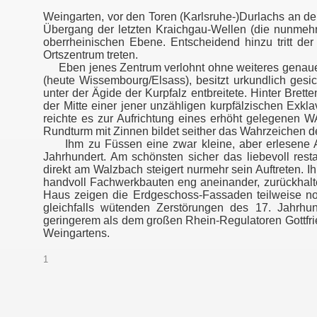
Weingarten, vor den Toren (Karlsruhe-)Durlachs an der
Übergang der letzten Kraichgau-Wellen (die nunmeh
oberrheinischen Ebene. Entscheidend hinzu tritt de
Ortszentrum treten.
Eben jenes Zentrum verlohnt ohne weiteres genauer
(heute Wissembourg/Elsass), besitzt urkundlich gesi
unter der Ägide der Kurpfalz entbreitete. Hinter Bret
der Mitte einer jener unzähligen kurpfälzischen Exk
reichte es zur Aufrichtung eines erhöht gelegene
Rundturm mit Zinnen bildet seither das Wahrzeichen d
Ihm zu Füssen eine zwar kleine, aber erlesen
Jahrhundert. Am schönsten sicher das liebevoll re
direkt am Walzbach steigert nurmehr sein Auftreten. 
handvoll Fachwerkbauten eng aneinander, zurückhalt
Haus zeigen die Erdgeschoss-Fassaden teilweise noch
gleichfalls wütenden Zerstörungen des 17. Jah
geringerem als dem großen Rhein-Regulatoren Gottfrie
Weingartens.
1