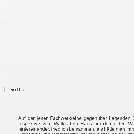
_
_
_
_
_
_
_
_
_
_
_
_
_
_
Auf der jener Fachwerkreihe gegenüber liegenden Sei
respektive vom Walk'schen Haus nur durch den Wa
hintereinander, friedlich beisammen, als hätte man imm