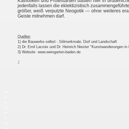
Katholiken und Protestanten bauten hier in brüderlic
jedenfalls lassen die eklektizistisch zusammengeführt
größer, weiß verputzte Neogotik — ohne weiteres er
Geiste mitnehmen darf.
Quellen
1) die Bauwerke selbst - Stilmerkmale; Dorf und Landschaft
2) Dr. Emil Lacroix und Dr. Heinrich Niester "Kunstwanderungen in
3) Website
www.weingarten-baden.de
2
_
_
_
_
_
_
_
_