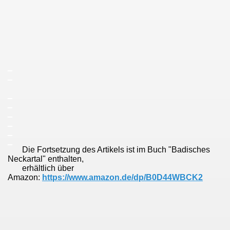
_
_
_
_
_
_
_
_
Die Fortsetzung des Artikels ist im Buch "Badisches
Neckartal" enthalten,
erhältlich über
Amazon:
https://www.amazon.de/dp/B0D44WBCK2