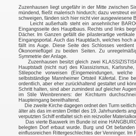
Zuzenhausen liegt ungefähr in der Mitte zwischen S
mündend, fließt malerisch hindurch; dazu verstreut 
schweigen, fänden sich hier nicht vier ausgewiesene 
Leicht außerhalb steht ein ansehnlicher BAROCK
Eingangsseite des Hauptbaus. Rechts und links begre
Dächer. Im Ganzen gefällt die pilasterartige vertikal
Eingangsportal. Auch das Hauptdach, welches hoch a
fällt ins Auge. Diese Seite des Schlosses verdient 
Ökonomieflügel zu beiden Seiten. Zu unregelmäßig
Symmetrie der Anlage.
Zuzenhausen besitzt gleich zwei KLASSIZISTISC
Hauptstadt (nicht nur) des Klassizismus, Karlsruhe
Stilepoche vorweisen (Eingemeindungen, welche d
selbstständige Mannheimer Ortsteil Käfertal. Eine 
ordentlich, aber eher zurückhaltend gestaltet und kön
Schritt halten, sind aber zumindest auf gleicher Auge
im Stile Weinbrenners: der Kirchturm durchschnei
Haupteingang bereithaltend.
Die zweite Kirche dagegen ordnet den Turm seitlich,
älter als das im ersten Drittel des 19. Jahrhunderts
verputzten Schiff entfaltet sich ein reizvoller Materialko
Das vierte Bauwerk im Bunde ist eine HANGBURG, die
belegten Dorf erbaut wurde. Burg und Ort befanden
einflussreichen Rittergeschlechtes der Venninger. Im Pf