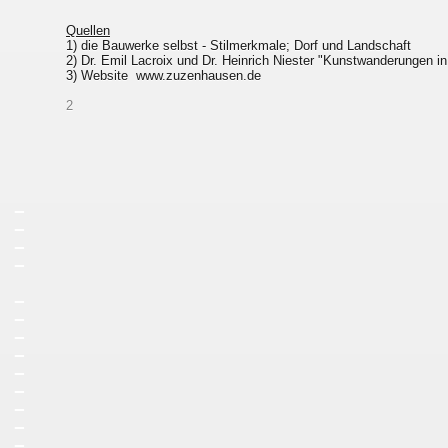
Quellen
1) die Bauwerke selbst - Stilmerkmale; Dorf und Landschaft
2) Dr. Emil Lacroix und Dr. Heinrich Niester "Kunstwanderungen i
3) Website www.zuzenhausen.de
2
_
_
_
_
_
_
_
_
_
_
_
_
_