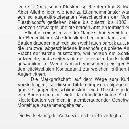
Den straßburgischen Klöstern spielte der ohne Schwe
Abtei Allerheiligen wie jene zu Ettenheimmünster w
ach so aufgeklärt-toleranten Verscheuchen der Mö
Fürstbischofs gediehen beide bis zuletzt, bis 180
Grenzen schwappte und die beiden Abteien förmlich er
Ettenheimmünster, wie der Name schon vermuten läss
der Benediktiner. Alle künstlerischen und damit auch 
Bauten dagegen nahmen sich wohl auch barock aus, j
die um zwei abgeschiedene Innenhöfe gruppierte Anl
Pracht der Kirche ausstrahlte, will heißen die Schl
aufwertete; und zweitens ob der reizenden landscha
gesäumten Tal. Wenn man sich vor seinem geistigen Au
den effektvollsten Kontrapunkt zur weichen, grünen
Augen tränen.
Die Markgrafschaft, auf dem Wege zum Kurfürs
Vorstellungen, trat diesem Bilde energisch entgegen
ginge es gegen den schlimmsten Feind. Die Abtei jeden
von Baden noch auf viele Jahrhunderte keine Sicht
Klosterbauten verfielen in atemberaubender Geschw
Mörtelfuge zusammengehalten.
Die Fortsetzung der Artikels ist nicht mehr verfügbar.