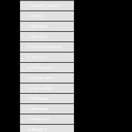
=> Lobenfeld (Kloster)
=> Mahlberg
=> Menzingen
=> Minneburg
=> Neckarbischofsheim
=> Neckarelz
=> Neckargemünd
=> Obergrombach
=> Oberschefflenz
=> Offenburg
=> Pforzheim
=> Philippsburg
=> Rastatt '1'