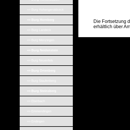
_
=> Burg Hohengeroldseck
_
=> Burg Hornberg
Die Fortsetzung des Ar
erhältlich über Am
=> Burg Landeck
=> Burg Menzingen
=> Burg Neidenstein
=> Burg Neuenfels
=> Burg Ortenberg
=> Burg Staufenberg
=> Burg Steinsberg
=> Eberbach
=> Emmendingen
=> Endingen