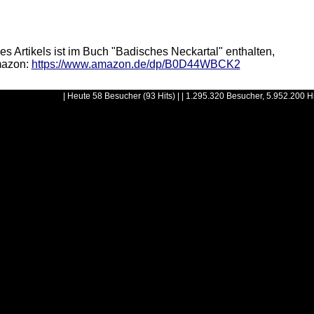
tikels ist im Buch "Badisches Neckartal" enthalten,
azon:
https://www.amazon.de/dp/B0D44WBCK2
| Heute 58 Besucher (93 Hits) | | 1.295.320 Besucher, 5.952.200 H