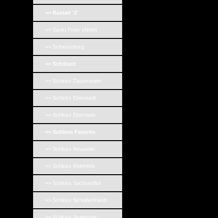
=> Rastatt '2'
=> Sankt Peter (Abtei)
=> Schauenburg
=> Schiltach
=> Schloss Dautenstein
=> Schloss Eberstadt
=> Schloss Eberstein
=> Schloss Favorite
=> Schloss Neuweier
=> Schloss Rotenfels
=> Schloss Sachsenflur
=> Schloss Scheibenhardt
=> Schloss Stutensee