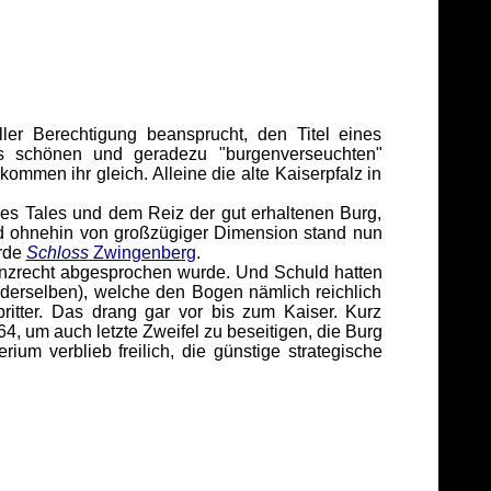
ler Berechtigung beansprucht, den Titel eines
s schönen und geradezu "burgenverseuchten"
mmen ihr gleich. Alleine die alte Kaiserpfalz in
es Tales und dem Reiz der gut erhaltenen Burg,
nd ohnehin von großzügiger Dimension stand nun
urde
Schloss
Zwingenberg
.
enzrecht abgesprochen wurde. Und Schuld hatten
 derselben), welche den Bogen nämlich reichlich
itter. Das drang gar vor bis zum Kaiser. Kurz
4, um auch letzte Zweifel zu beseitigen, die Burg
ium verblieb freilich, die günstige strategische