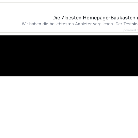
Die 7 besten Homepage-Baukästen 
Wir haben die beliebtesten Anbieter verglichen. Der Testsie
powered 