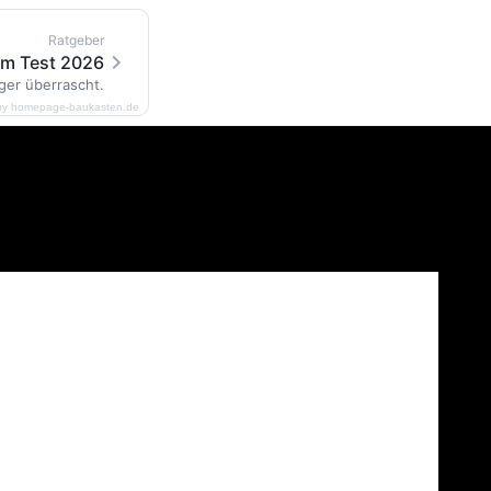
Ratgeber
im Test 2026
ger überrascht.
by homepage-baukasten.de