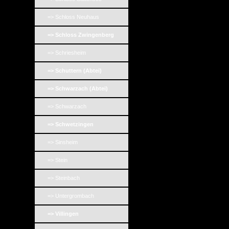
=> Schloss Neuhaus
=> Schloss Zwingenberg
=> Schriesheim
=> Schuttern (Abtei)
=> Schwarzach (Abtei)
=> Schwarzach
=> Schwetzingen
=> Sinsheim
=> Stein
=> Steinbach
=> Untergrombach
=> Villingen