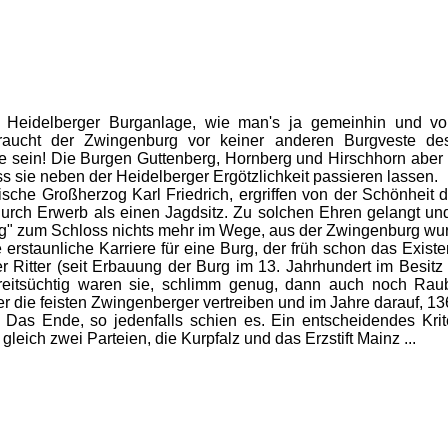
 Heidelberger Burganlage, wie man's ja gemeinhin und vol
raucht der Zwingenburg vor keiner anderen Burgveste de
 sein! Die Burgen Guttenberg, Hornberg und Hirschhorn aber ko
sie neben der Heidelberger Ergötzlichkeit passieren lassen.
he Großherzog Karl Friedrich, ergriffen von der Schönheit d
durch Erwerb als einen Jagdsitz. Zu solchen Ehren gelangt u
ng" zum Schloss nichts mehr im Wege, aus der Zwingenburg w
staunliche Karriere für eine Burg, der früh schon das Exist
 Ritter (seit Erbauung der Burg im 13. Jahrhundert im Besitz
reitsüchtig waren sie, schlimm genug, dann auch noch Raubr
r die feisten Zwingenberger vertreiben und im Jahre darauf, 136
. Das Ende, so jedenfalls schien es. Ein entscheidendes Kriter
leich zwei Parteien, die Kurpfalz und das Erzstift Mainz ...