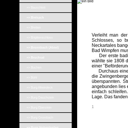
=> Bauschlott
=> Breisach
=> Bretten
Verleiht man der
=> Brigittenschloss
Schlosses, so b
Neckartales bange
=> Bronnbach (Abtei)
Bad Wimpfen muss 
Der erste badisc
=> Bruchsal
wählte sie 1808 
einer "Beförderu
=> Buchen
Durchaus eine er
die Zwingenberger
=> Bühl
überspannten. St
angebunden lies e
=> Burg Altwindeck
einfach schleifen
Lage. Das fanden g
=> Burg Dauchstein
1
=> Burg Eberstein
=> Burg Grombach
=> Burg Hohenbaden