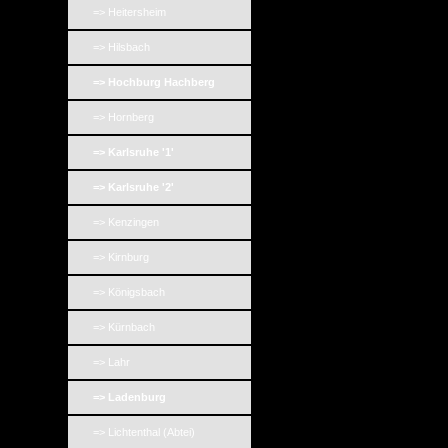
=> Heitersheim
=> Hilsbach
=> Hochburg Hachberg
=> Hornberg
=> Karlsruhe '1'
=> Karlsruhe '2'
=> Kenzingen
=> Kirnburg
=> Königsbach
=> Kürnbach
=> Lahr
=> Ladenburg
=> Lichtenthal (Abtei)