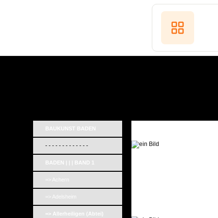
BAUKUNST BADEN
- - - - - - - - - - - - -
BADEN | | | BAND 1
=> Achern
=> Adelsheim
=> Allerheiligen (Abtei)