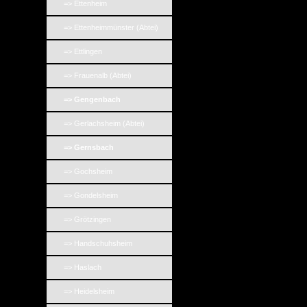
=> Ettenheim
=> Ettenheimmünster (Abtei)
=> Ettlingen
=> Frauenalb (Abtei)
=> Gengenbach
=> Gerlachsheim (Abtei)
=> Gernsbach
=> Gochsheim
=> Gondelsheim
=> Grötzingen
=> Handschuhsheim
=> Haslach
=> Heidelsheim