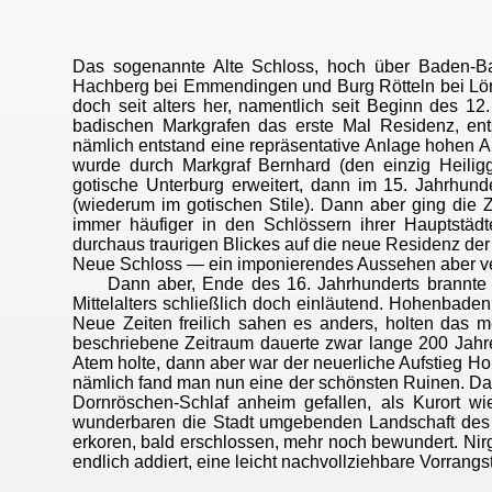
Das sogenannte Alte Schloss, hoch über Baden-Ba
Hachberg bei Emmendingen und Burg Rötteln bei Lörra
doch seit alters her, namentlich seit Beginn des 1
badischen Markgrafen das erste Mal Residenz, e
nämlich entstand eine repräsentative Anlage hohen
wurde durch Markgraf Bernhard (den einzig Heilig
gotische Unterburg erweitert, dann im 15. Jahrhund
(wiederum im gotischen Stile). Dann aber ging die 
immer häufiger in den Schlössern ihrer Hauptst
durchaus traurigen Blickes auf die neue Residenz de
Neue Schloss — ein imponierendes Aussehen aber ve
Dann aber, Ende des 16. Jahrhunderts brannte die
Mittelalters schließlich doch einläutend. Hohenbaden
Neue Zeiten freilich sahen es anders, holten das 
beschriebene Zeitraum dauerte zwar lange 200 Jahr
Atem holte, dann aber war der neuerliche Aufstieg
nämlich fand man nun eine der schönsten Ruinen. D
Dornröschen-Schlaf anheim gefallen, als Kurort w
wunderbaren die Stadt umgebenden Landschaft des
erkoren, bald erschlossen, mehr noch bewundert. Ni
endlich addiert, eine leicht nachvollziehbare Vorran