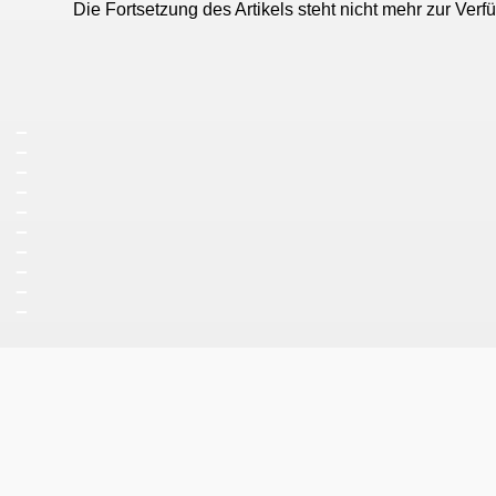
Die Fortsetzung des Artikels steht nicht mehr zur Verf
_
_
_
_
_
_
_
_
_
_